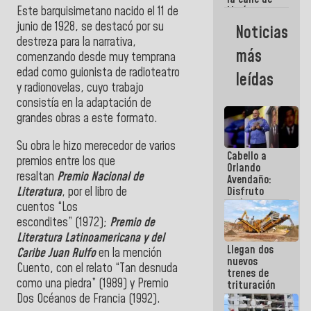
Este barquisimetano nacido el 11 de
María
Machado se
junio de 1928, se destacó por su
Noticias
estrellaron
destreza para la narrativa,
de frente
más
comenzando desde muy temprana
contra el
Pueblo
edad como guionista de radioteatro
leídas
y radionovelas, cuyo trabajo
consistía en la adaptación de
grandes obras a este formato.
Su obra le hizo merecedor de varios
Cabello a
premios entre los que
Orlando
resaltan
Premio Nacional de
Avendaño:
Literatura
, por el libro de
Disfruto
cada vez
cuentos “Los
que escribes
escondites” (1972);
Premio de
porque lo
Literatura Latinoamericana y del
que haces
Llegan dos
es
Caribe Juan Rulfo
en la mención
nuevos
embarrarla
Cuento, con el relato “Tan desnuda
trenes de
como una piedra” (1989) y Premio
trituración
para
Dos Océanos de Francia (1992).
optimizar