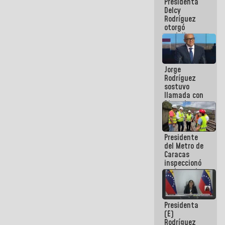
Presidenta
abordar
Delcy
planes de
Rodríguez
acción
otorgó
medalla
"Héroe de
Venezuela"
a servidores
Jorge
públicos
Rodríguez
sostuvo
llamada con
Dinorah
Figuera y
acuerdan
primer
Presidente
encuentro
del Metro de
presencial
Caracas
para el
inspeccionó
diálogo
trabajos de
rehabilitación
y
modernización
Presidenta
de la vía
(E)
férrea
Rodríguez