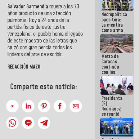
manejo de
Salvador Garmendia
muere a los 73
escombros
años producto de una afección
Necropolítica
en La Guaira
opositora:
pulmonar. Hoy a 24 años de la
La mentira
partida física de este ilustre
como arma
venezolano, el pueblo honra el legado
contra el
de este maestro de las letras que
Pueblo
cruzó con gran pericia todos los
linderos del arte de escribir.
Metro de
Caracas
REDACCIÓN MAZO
continúa
con los
trabajos de
mantenimiento
Comparte esta noticia:
e inspección
en la Línea 2
Presidenta
(E)
Rodríguez
se reunió
con Estado
Mayor
Eléctrico
para