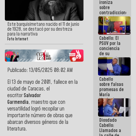
ironiza
la semana
sobre
que viene
contradicciones
hay
y mentiras
programa
de María
Este barquisimetano nacido el 11 de junio
Machado:
de 1928, se destacó por su destreza
¡Créanle!
para la narrativa
Cabello: El
Foto Internet
PSUV por la
conciencia
de su
militancia
es la
organización
Publicado: 13/05/2025 08:02 AM
política más
Cabello
sólida de
El 13 de mayo de 2001, fallece en la
sobre falsas
Venezuela
ciudad de Caracas, el
promesas de
María
escritor
Salvador
Machado:
Garmendia
, maestro que con
¿Quién le
versatilidad logró recopilar un
puede creer?
¿Y la gente
importante número de obras que
Diosdado
que ella iba
abarcan diversos géneros de la
Cabello:
a salvar en
literatura.
Llamados a
La Guaira?
la calle de