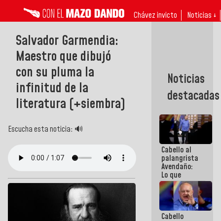
Chávez invicto
Noticias ↓
Salvador Garmendia:
Maestro que dibujó
con su pluma la
Noticias
infinitud de la
destacadas
literatura (+siembra)
Escucha esta noticia: 🔊
Cabello al
palangrista
Avendaño:
Lo que
vayas a
escribir
hazlo hoy
por que no
Cabello
sabemos si