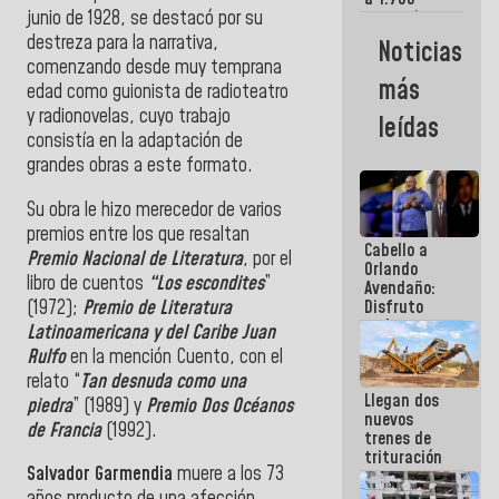
junio de 1928, se destacó por su
comerciantes
y
destreza para la narrativa,
Noticias
emprendedores
comenzando desde muy temprana
afectados
más
edad como guionista de radioteatro
por
terremotos
y radionovelas, cuyo trabajo
leídas
consistía en la adaptación de
grandes obras a este formato.
Su obra le hizo merecedor de varios
premios entre los que resaltan
Cabello a
Premio Nacional de Literatura
, por el
Orlando
libro de cuentos
“Los escondites
”
Avendaño:
(1972);
Premio de Literatura
Disfruto
cada vez
Latinoamericana y del Caribe Juan
que escribes
Rulfo
en la mención Cuento, con el
porque lo
relato “
Tan desnuda como una
que haces
Llegan dos
es
piedra
” (1989) y
Premio Dos Océanos
nuevos
embarrarla
de Francia
(1992).
trenes de
trituración
Salvador Garmendia
muere a los 73
para
optimizar