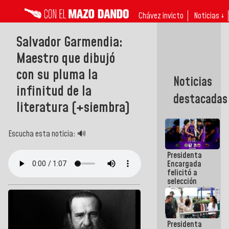
Chávez invicto
Noticias ↓
Salvador Garmendia:
Maestro que dibujó
con su pluma la
Noticias
infinitud de la
destacadas
literatura (+siembra)
Escucha esta noticia: 🔊
Presidenta
Encargada
felicitó a
selección
femenina de
baloncesto
por su
clasificación
Presidenta
a la