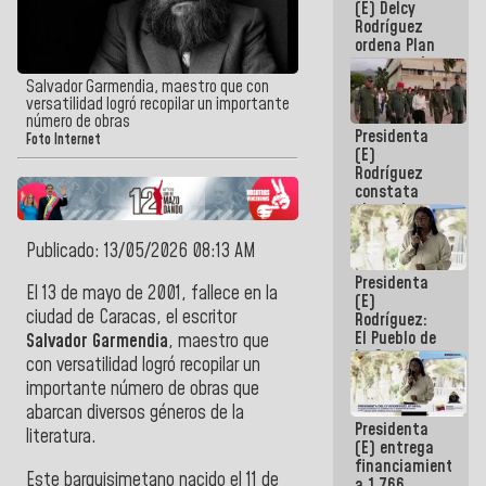
(E) Delcy
AmeriCup
Rodríguez
2027
ordena Plan
maestro de
desarrollo
Salvador Garmendia, maestro que con
logístico y
versatilidad logró recopilar un importante
turístico
número de obras
Presidenta
para La
Foto Internet
(E)
Guaira
Rodríguez
constata
obras de
rehabilitación
de Escuela
Publicado: 13/05/2026 08:13 AM
Militar de
Presidenta
Mamo en La
El 13 de mayo de 2001, fallece en la
(E)
Guaira
ciudad de Caracas, el escritor
Rodríguez:
El Pueblo de
Salvador Garmendia
, maestro que
La Guaira
con versatilidad logró recopilar un
siempre
importante número de obras que
estará
acompañada
abarcan diversos géneros de la
Presidenta
por el
literatura.
(E) entrega
Gobierno
financiamientos
Nacional
Este barquisimetano nacido el 11 de
a 1.766