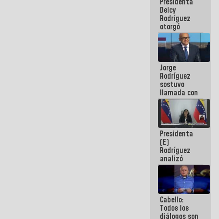
Presidenta
abordar
Delcy
planes de
Rodríguez
acción
otorgó
medalla
"Héroe de
Venezuela"
a servidores
Jorge
públicos
Rodríguez
sostuvo
llamada con
Dinorah
Figuera y
acuerdan
primer
Presidenta
encuentro
(E)
presencial
Rodríguez
para el
analizó
diálogo
junto a
gobernadores
planes de
recuperación
Cabello:
del Sistema
Todos los
Eléctrico
diálogos son
Nacional