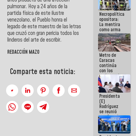
años producto de una afección
manejo de
pulmonar. Hoy a 24 años de la
escombros
partida física de este ilustre
Necropolítica
en La Guaira
opositora:
venezolano, el Pueblo honra el
La mentira
legado de este maestro de las letras
como arma
que cruzó con gran pericia todos los
contra el
linderos del arte de escribir.
Pueblo
REDACCIÓN MAZO
Metro de
Caracas
continúa
Comparte esta noticia:
con los
trabajos de
mantenimiento
e inspección
en la Línea 2
Presidenta
(E)
Rodríguez
se reunió
con Estado
Mayor
Eléctrico
para