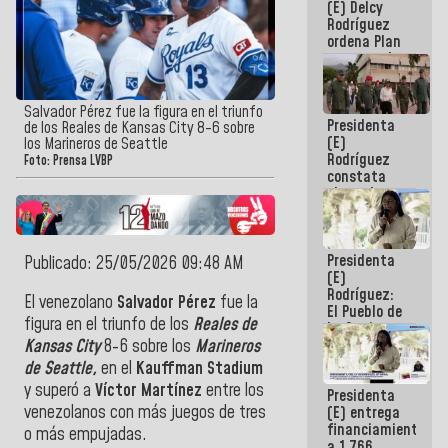
(E) Delcy
AmeriCup
Rodríguez
2027
ordena Plan
maestro de
desarrollo
logístico y
turístico
Salvador Pérez fue la figura en el triunfo
Presidenta
para La
de los Reales de Kansas City 8-6 sobre
(E)
Guaira
los Marineros de Seattle
Rodríguez
Foto: Prensa LVBP
constata
obras de
rehabilitación
de Escuela
Militar de
Presidenta
Mamo en La
Publicado: 25/05/2026 09:48 AM
(E)
Guaira
Rodríguez:
El venezolano
Salvador Pérez
fue la
El Pueblo de
figura en el triunfo de los
Reales de
La Guaira
siempre
Kansas City
8-6 sobre los
Marineros
estará
de Seattle,
en el
Kauffman Stadium
acompañada
y superó a
Víctor Martínez
entre los
Presidenta
por el
venezolanos con más juegos de tres
(E) entrega
Gobierno
financiamientos
Nacional
o más empujadas.
a 1.766