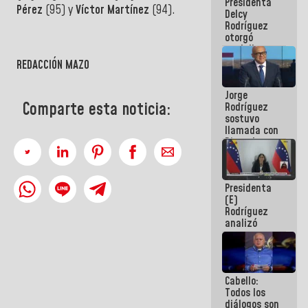
Presidenta
abordar
Pérez
(95) y
Víctor Martínez
(94).
Delcy
planes de
Rodríguez
acción
otorgó
medalla
"Héroe de
REDACCIÓN MAZO
Venezuela"
a servidores
Jorge
públicos
Comparte esta noticia:
Rodríguez
sostuvo
llamada con
Dinorah
Figuera y
acuerdan
primer
Presidenta
encuentro
(E)
presencial
Rodríguez
para el
analizó
diálogo
junto a
gobernadores
planes de
recuperación
Cabello:
del Sistema
Todos los
Eléctrico
diálogos son
Nacional