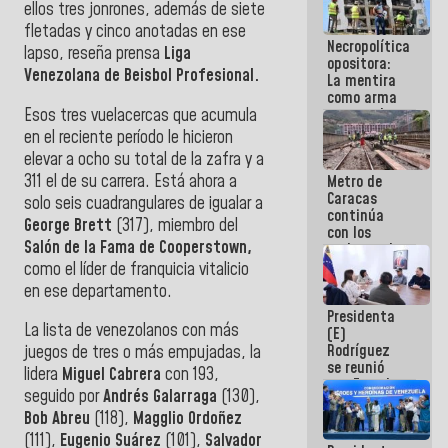
ellos tres jonrones, además de siete
manejo de
escombros
fletadas y cinco anotadas en ese
Necropolítica
en La Guaira
lapso, reseña prensa
Liga
opositora:
Venezolana de Beisbol Profesional.
La mentira
como arma
Esos tres vuelacercas que acumula
contra el
Pueblo
en el reciente período le hicieron
elevar a ocho su total de la zafra y a
311 el de su carrera. Está ahora a
Metro de
Caracas
solo seis cuadrangulares de igualar a
continúa
George Brett
(317), miembro del
con los
Salón de la Fama de Cooperstown,
trabajos de
mantenimiento
como el líder de franquicia vitalicio
e inspección
en ese departamento.
en la Línea 2
Presidenta
La lista de venezolanos con más
(E)
Rodríguez
juegos de tres o más empujadas, la
se reunió
lidera
Miguel Cabrera
con 193,
con Estado
seguido por
Andrés Galarraga
(130),
Mayor
Bob Abreu
(118),
Magglio Ordoñez
Eléctrico
para
(111),
Eugenio Suárez
(101),
Salvador