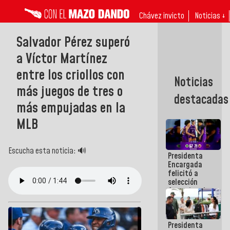
Chávez invicto
Noticias ↓
Salvador Pérez superó
a Víctor Martínez
entre los criollos con
Noticias
más juegos de tres o
destacadas
más empujadas en la
MLB
Escucha esta noticia: 🔊
Presidenta
Encargada
felicitó a
selección
femenina de
baloncesto
por su
clasificación
Presidenta
a la