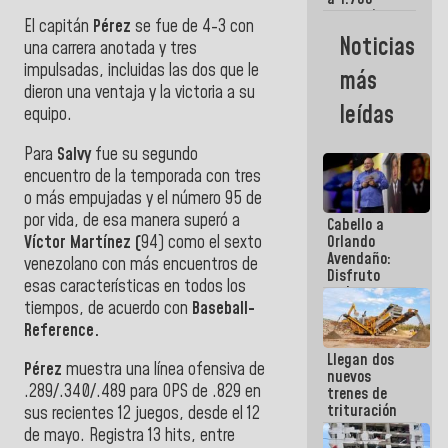
comerciantes
El capitán
Pérez
se fue de 4-3 con
y
Noticias
una carrera anotada y tres
emprendedores
afectados
impulsadas, incluidas las dos que le
más
por
dieron una ventaja y la victoria a su
terremotos
leídas
equipo.
Para
Salvy
fue su segundo
encuentro de la temporada con tres
o más empujadas y el número 95 de
por vida, de esa manera superó a
Cabello a
Víctor Martínez (
94) como el sexto
Orlando
Avendaño:
venezolano con más encuentros de
Disfruto
esas características en todos los
cada vez
tiempos, de acuerdo con
Baseball-
que escribes
porque lo
Reference.
que haces
Llegan dos
es
Pérez
muestra una línea ofensiva de
nuevos
embarrarla
.289/.340/.489 para OPS de .829 en
trenes de
trituración
sus recientes 12 juegos, desde el 12
para
de mayo. Registra 13 hits, entre
optimizar