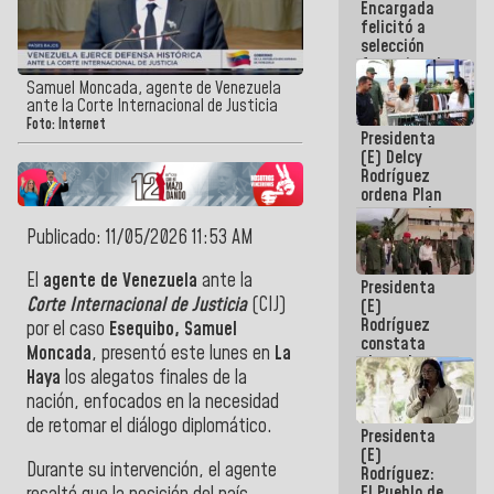
Encargada
de nuestra
felicitó a
América
selección
femenina de
baloncesto
Samuel Moncada, agente de Venezuela
por su
ante la Corte Internacional de Justicia
clasificación
Foto: Internet
Presidenta
a la
(E) Delcy
AmeriCup
Rodríguez
2027
ordena Plan
maestro de
desarrollo
Publicado: 11/05/2026 11:53 AM
logístico y
turístico
El
agente de Venezuela
ante la
Presidenta
para La
Corte Internacional de Justicia
(CIJ)
(E)
Guaira
Rodríguez
por el caso
Esequibo, Samuel
constata
Moncada
, presentó este lunes en
La
obras de
Haya
los alegatos finales de la
rehabilitación
de Escuela
nación, enfocados en la necesidad
Militar de
de retomar el diálogo diplomático.
Presidenta
Mamo en La
(E)
Guaira
Durante su intervención, el agente
Rodríguez:
El Pueblo de