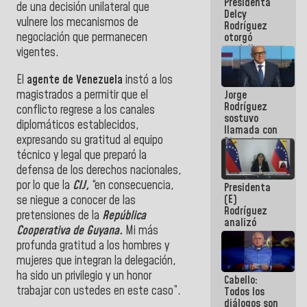
Presidenta
abordar
de una decisión unilateral que
Delcy
planes de
vulnere los mecanismos de
Rodríguez
acción
negociación que permanecen
otorgó
medalla
vigentes.
"Héroe de
Venezuela"
El
agente de Venezuela
instó a los
a servidores
magistrados a permitir que el
Jorge
públicos
Rodríguez
conflicto regrese a los canales
sostuvo
diplomáticos establecidos,
llamada con
expresando su gratitud al equipo
Dinorah
Figuera y
técnico y legal que preparó la
acuerdan
defensa de los derechos nacionales,
primer
por lo que la
CIJ,
“en consecuencia,
Presidenta
encuentro
(E)
se niegue a conocer de las
presencial
Rodríguez
para el
pretensiones de la
República
analizó
diálogo
Cooperativa de Guyana.
Mi más
junto a
profunda gratitud a los hombres y
gobernadores
planes de
mujeres que integran la delegación,
recuperación
ha sido un privilegio y un honor
Cabello:
del Sistema
trabajar con ustedes en este caso”.
Todos los
Eléctrico
diálogos son
Nacional