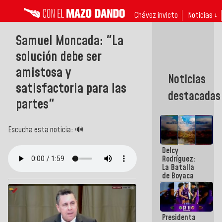
Chávez invicto
Noticias ↓
Samuel Moncada: "La
solución debe ser
amistosa y
Noticias
satisfactoria para las
destacadas
partes"
Escucha esta noticia: 🔊
Delcy
Rodríguez:
La Batalla
de Boyaca
representa
un capítulo
decisivo en
la gesta
Presidenta
emancipadora