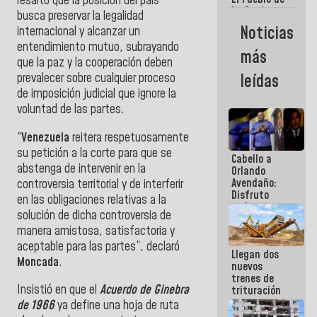
resaltó que la posición del país
La Guaira
busca preservar la legalidad
siempre
Noticias
internacional y alcanzar un
estará
entendimiento mutuo, subrayando
acompañada
más
por el
que la paz y la cooperación deben
Gobierno
prevalecer sobre cualquier proceso
leídas
Nacional
de imposición judicial que ignore la
voluntad de las partes.
​“
Venezuela
reitera respetuosamente
su petición a la corte para que se
Cabello a
abstenga de intervenir en la
Orlando
Avendaño:
controversia territorial y de interferir
Disfruto
en las obligaciones relativas a la
cada vez
solución de dicha controversia de
que escribes
manera amistosa, satisfactoria y
porque lo
que haces
aceptable para las partes”, declaró
Llegan dos
es
Moncada
.
nuevos
embarrarla
trenes de
Insistió en que el
Acuerdo de Ginebra
trituración
para
de 1966
ya define una hoja de ruta
optimizar