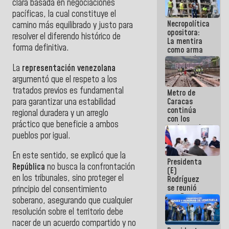
clara basada en negociaciones
manejo de
pacíficas, la cual constituye el
escombros
Necropolítica
en La Guaira
camino más equilibrado y justo para
opositora:
resolver el diferendo histórico de
La mentira
forma definitiva.
como arma
contra el
Pueblo
​La
representación venezolana
argumentó que el respeto a los
tratados previos es fundamental
Metro de
para garantizar una estabilidad
Caracas
continúa
regional duradera y un arreglo
con los
práctico que beneficie a ambos
trabajos de
pueblos por igual.
mantenimiento
e inspección
en la Línea 2
En este sentido, se explicó que la
Presidenta
República
no busca la confrontación
(E)
en los tribunales, sino proteger el
Rodríguez
se reunió
principio del consentimiento
con Estado
soberano, asegurando que cualquier
Mayor
resolución sobre el territorio debe
Eléctrico
para
nacer de un acuerdo compartido y no