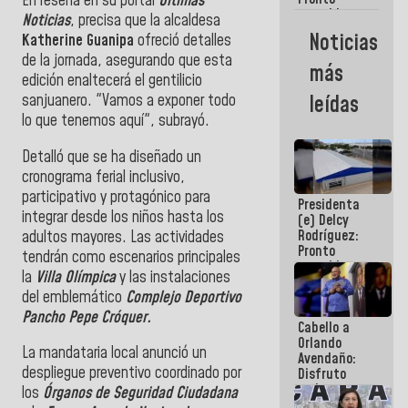
En reseña en su portal
Últimas
restableceremos
Noticias
, precisa que la alcaldesa
las
Noticias
Katherine Guanipa
ofreció detalles
operaciones
de la jornada, asegurando que esta
en el
más
Aeropuerto
edición enaltecerá el gentilicio
Internacional
sanjuanero. "Vamos a exponer todo
leídas
de
lo que tenemos aquí", subrayó.
Maiquetía
Detalló que se ha diseñado un
cronograma ferial inclusivo,
participativo y protagónico para
Presidenta
integrar desde los niños hasta los
(e) Delcy
Rodríguez:
adultos mayores. Las actividades
Pronto
tendrán como escenarios principales
restableceremos
la
Villa Olímpica
y las instalaciones
las
del emblemático
Complejo Deportivo
operaciones
en el
Pancho Pepe Cróquer.
Cabello a
Aeropuerto
Orlando
Internacional
La mandataria local anunció un
Avendaño:
de
despliegue preventivo coordinado por
Disfruto
Maiquetía
cada vez
los
Órganos de Seguridad Ciudadana
que escribes