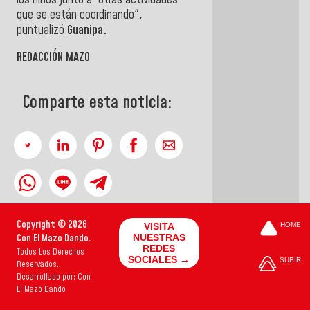
que se están coordinando",
puntualizó
Guanipa.
REDACCIÓN MAZO
Comparte esta noticia:
Copyright © 2026
VISITA
HOME
Con El Mazo Dando.
NUESTRAS
REDES
Todos Los Derechos
SOCIALES →
SUBIR
Reservados.
Desarrollado por: Con
El Mazo Dando