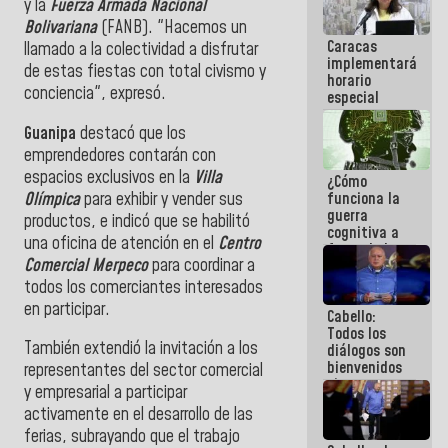
y la
Fuerza Armada Nacional
porque lo
Bolivariana
(FANB). "Hacemos un
que haces
Caracas
es
llamado a la colectividad a disfrutar
implementará
embarrarla
de estas fiestas con total civismo y
horario
conciencia", expresó.
especial
para
adaptarse
Guanipa
destacó que los
al plan de
emprendedores contarán con
ahorro
espacios exclusivos en la
Villa
¿Cómo
energético
Olímpica
para exhibir y vender sus
funciona la
guerra
productos, e indicó que se habilitó
cognitiva a
una oficina de atención en el
Centro
favor de la
Comercial Merpeco
para coordinar a
narrativa
hegemónica?
todos los comerciantes interesados
(1)
en participar.
Cabello:
Todos los
También extendió la invitación a los
diálogos son
bienvenidos
representantes del sector comercial
siempre que
y empresarial a participar
estén en el
activamente en el desarrollo de las
marco de la
Constitución
ferias, subrayando que el trabajo