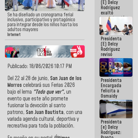
(E) Delcy
Panamericana
Rodríguez
Sub-17
exaltó
Se ha diseñado un cronograma ferial
participación
inclusivo, participativo y protagónico
de
para integrar desde los niños hasta los
Venezuela
adultos mayores
en Juegos
Internet
Presidenta
Centroamericanos
(E) Delcy
y del Caribe
Rodríguez
2026
revisó
agenda
económica y
Publicado: 18/06/2026 10:17 PM
ejecución de
fondos de
Del 22 al 28 de junio,
San Juan de los
Presidenta
emergencia
Morros
celebrará sus Ferias 2026
Encargada
post-sismos
felicita a
bajo el lema
"Todo que ver",
un
Osmaidy
evento que este año promete
Arias y
fusionar la devoción al santo
Giraly
Marcano por
patrono,
San Juan Bautista
, con una
hacer
variada agenda cultural, deportiva y
Presidenta
historia en
recreativa para toda la población.
(e) Delcy
los
Rodríguez:
Centroamericanos
Pronto