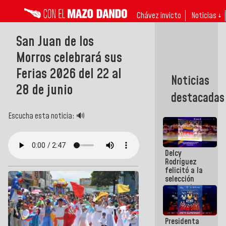
Chávez invicto
Noticias ↓
San Juan de los
Morros celebrará sus
Ferias 2026 del 22 al
Noticias
28 de junio
destacadas
Escucha esta noticia: 🔊
Delcy
Rodríguez
felicitó a la
selección
nacional
masculina
de voleibol
campeona
Presidenta
de la Copa