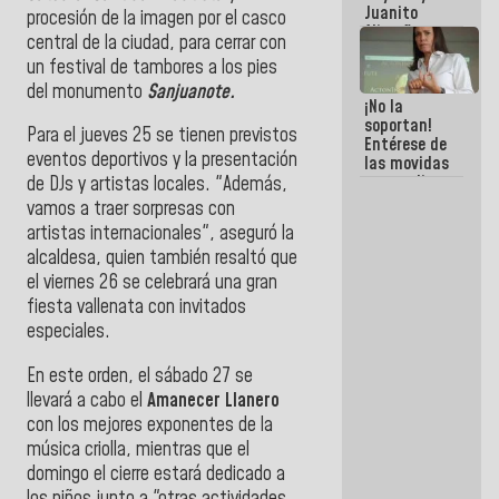
Juanito
procesión de la imagen por el casco
Alimaña son
central de la ciudad, para cerrar con
harina del
un festival de tambores a los pies
mismo
costal
del monumento
Sanjuanote.
¡No la
soportan!
Para el jueves 25 se tienen previstos
Entérese de
eventos deportivos y la presentación
las movidas
que realizan
de DJs y artistas locales. "Además,
antiguos
vamos a traer sorpresas con
cómplices
artistas internacionales", aseguró la
de La Sayo
alcaldesa, quien también resaltó que
para
sacudírsela
el viernes 26 se celebrará una gran
fiesta vallenata con invitados
especiales.
En este orden, el sábado 27 se
llevará a cabo el
Amanecer Llanero
con los mejores exponentes de la
música criolla, mientras que el
domingo el cierre estará dedicado a
los niños junto a "otras actividades