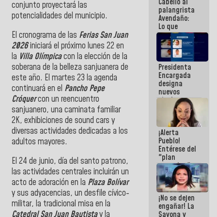
Cabello al
de la
conjunto proyectará las
palangrista
República
potencialidades del municipio.
Avendaño:
Lo que
El cronograma de las
Ferias San Juan
vayas a
escribir
2026
iniciará el próximo lunes 22 en
hazlo hoy
la
Villa Olímpica
con la elección de la
por que no
soberana de la belleza sanjuanera de
Presidenta
sabemos si
Encargada
la semana
este año. El martes 23 la agenda
designa
que viene
continuará en el
Pancho Pepe
nuevos
hay
Cróquer
con un reencuentro
titulares en
programa
el
sanjuanero, una caminata familiar
Viceministerio
2K, exhibiciones de sound cars y
de Energía
diversas actividades dedicadas a los
¡Alerta
Eléctrica y
Pueblo!
adultos mayores.
CORPOELEC
Entérese del
"plan
El 24 de junio, día del santo patrono,
enjambre"
las actividades centrales incluirán un
de La Sayo
acto de adoración en la
Plaza Bolívar
para
sabotear el
y sus adyacencias, un desfile cívico-
¡No se dejen
diálogo y
militar, la tradicional misa en la
engañar! La
promover el
Catedral San Juan Bautista
y la
Sayona y
caos