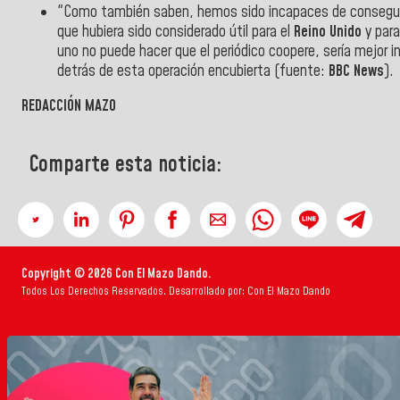
"Como también saben, hemos sido incapaces de conseguir c
que hubiera sido considerado útil para el
Reino Unido
y para
uno no puede hacer que el periódico coopere, sería mejor int
detrás de esta operación encubierta (fuente:
BBC News
).
REDACCIÓN MAZO
Comparte esta noticia:
Copyright © 2026 Con El Mazo Dando.
Todos Los Derechos Reservados. Desarrollado por: Con El Mazo Dando