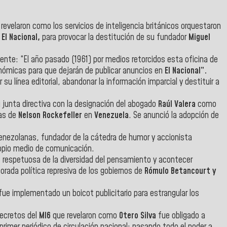
revelaron como los servicios de inteligencia británicos orquestaron
El Nacional,
para provocar la destitución de su fundador
Miguel
ente: “El año pasado (1961) por medios retorcidos esta oficina de
onómicas para que dejarán de publicar anuncios en
El Nacional”.
 su línea editorial, abandonar la información imparcial y destituir a
 junta directiva con la designación del abogado
Raúl Valera
como
as de
Nelson Rockefeller
en
Venezuela
. Se anunció la adopción de
s venezolanas, fundador de la cátedra de humor y accionista
opio medio de comunicación.
va, respetuosa de la diversidad del pensamiento y acontecer
ada política represiva de los gobiernos de
Rómulo Betancourt y
ue implementado un boicot publicitario para estrangular los
secretos del
MI6
que revelaron como
Otero Silva
fue obligado a
 primer periódico de circulación nacional; pasando todo el poder a