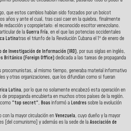
rgo, que estos cambios habían sido forzados por un boicot
dos años y ante el cual, tras casi caer en la quiebra, finalmente
de redacción y copropietario: el reconocido escritor venezolano.
ticular de la
Guerra Fría
, en el que las potencias occidentales
ca Latina
tras el triunfo de la Revolución Cubana el 1º de enero de
de Investigación de Información (IRD)
, por sus siglas en inglés,
s Británico (Foreign Office)
dedicada a las tareas de propaganda
es procomunistas, al mismo tiempo, generaba material informativo
es y otras organizaciones, que los difundían como si fueran
ica Latina
, por lo que no solamente encabezó esta operación en
es de propaganda encubierta en muchos otros países de la región.
o como
"top secret"
,
Boas
informó a
Londres
sobre la evolución
co con la mayor circulación en
Venezuela
, cuyo dueño y la mayor
es [del comunismo] y además es la sede de la
Asociación de