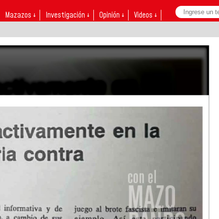
Mazazos ↓
Investigación ↓
Opinión ↓
Videos ↓