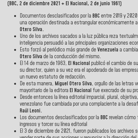
(BBC, 2 de diciembre 2021 + El Nacional, 2 de junio 1961)
Documentos desclasificados por la
BBC
entre 2019 y 2020 
una operación destinada a estrangular económicamente a
Otero Silva.
Uno de los archivos sacados a la luz pública reza textualm
inteligencia persuadió a las principales organizaciones ec
Esto forzó al periódico más grande de
Venezuela
a cambiar
Otero Silva
de la conducción del mismo.
El 14 de marzo de 1963,
El Nacional
publicó el cambio de su
su director, quien a su vez era el apoderado de las empres
un nuevo estatuto de redacción.
De esta manera,
Miguel Otero Silva
, orgullo de las letra
mayoritario de la editora
El Nacional
fue execrado de su pr
Desde entonces la línea editorial imparcial, plural, objeti
venezolano fue cambiada por una complaciente a la desafor
Raúl Leoni.
Los documentos desclasificados por la
BBC
revelan cómo f
ingresos y torcer su línea editorial
El 3 de diciembre de 2021, fueron publicados los archivos 
vender parte de sus acciones y renunciar a la dirección del