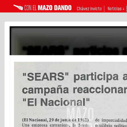
Chávez invicto
Noticias ↓