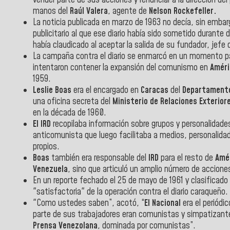
manos del
Raúl Valera
, agente de
Nelson Rockefeller.
La noticia publicada en marzo de 1963 no decía, sin emba
publicitario al que ese diario había sido sometido durante 
había claudicado al aceptar la salida de su fundador, jefe 
La campaña contra el diario se enmarcó en un momento par
intentaron contener la expansión del comunismo en
Améri
1959.
Leslie Boas
era el encargado en
Caracas
del
Departamento 
una oficina secreta del
Ministerio de Relaciones Exteriore
en la década de 1960.
El IRD
recopilaba información sobre grupos y personalidad
anticomunista que luego facilitaba a medios, personalidad
propios.
Boas
también era responsable del
IRD
para el resto de
Amér
Venezuela
, sino que articuló un amplio número de accion
En un reporte fechado el 25 de mayo de 1961 y clasificad
"satisfactoria" de la operación contra el diario caraqueño.
"Como ustedes saben”, acotó, “
El Nacional
era el periódi
parte de sus trabajadores eran comunistas y simpatizant
Prensa Venezolana
, dominada por comunistas”.