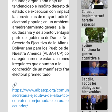
porque lo
que haces
Caracas
es
implementará
embarrarla
horario
especial
para
adaptarse
al plan de
ahorro
¿Cómo
energético
funciona la
guerra
cognitiva a
favor de la
narrativa
hegemónica?
(1)
Cabello:
Todos los
diálogos son
bienvenidos
siempre que
estén en el
marco de la
Constitución