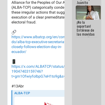
Juanito
Alimaña son
harina del
mismo
costal
¡No la
soportan!
Entérese de
las movidas
que realizan
antiguos
cómplices
de La Sayo
para
sacudírsela