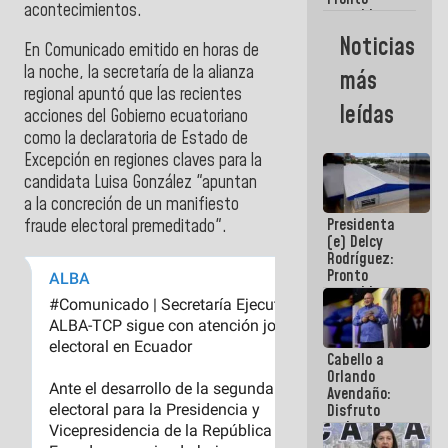
acontecimientos.
restableceremos
las
Noticias
En Comunicado emitido en horas de
operaciones
en el
la noche, la secretaría de la alianza
más
Aeropuerto
regional apuntó que las recientes
Internacional
leídas
acciones del Gobierno ecuatoriano
de
Maiquetía
como la declaratoria de Estado de
Excepción en regiones claves para la
candidata Luisa González "apuntan
a la concreción de un manifiesto
Presidenta
fraude electoral premeditado".
(e) Delcy
Rodríguez:
Pronto
restableceremos
las
operaciones
en el
Cabello a
Aeropuerto
Orlando
Internacional
Avendaño:
de
Disfruto
Maiquetía
cada vez
que escribes