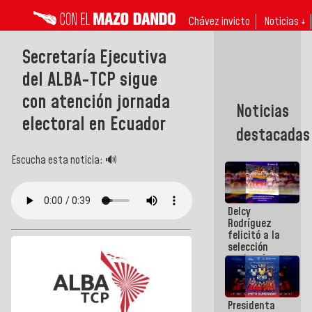
Chávez invicto
Noticias ↓
Secretaría Ejecutiva
del ALBA-TCP sigue
con atención jornada
Noticias
electoral en Ecuador
destacadas
Escucha esta noticia: 🔊
Delcy
Rodríguez
felicitó a la
selección
nacional
masculina
de voleibol
campeona
Presidenta
de la Copa