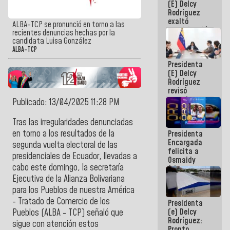
(E) Delcy
Panamericana
Rodríguez
Sub-17
exaltó
ALBA-TCP se pronunció en torno a las
participación
recientes denuncias hechas por la
de
candidata Luisa González
Venezuela
ALBA-TCP
en Juegos
Presidenta
Centroamericanos
(E) Delcy
y del Caribe
Rodríguez
2026
revisó
agenda
Publicado: 13/04/2025 11:28 PM
económica y
ejecución de
Tras las irregularidades denunciadas
fondos de
en torno a los resultados de la
Presidenta
emergencia
Encargada
post-sismos
segunda vuelta electoral de las
felicita a
presidenciales de Ecuador, llevadas a
Osmaidy
cabo este domingo, la secretaría
Arias y
Giraly
Ejecutiva de la Alianza Bolivariana
Marcano por
para los Pueblos de nuestra América
hacer
- Tratado de Comercio de los
Presidenta
historia en
(e) Delcy
los
Pueblos (ALBA - TCP) señaló que
Rodríguez:
Centroamericanos
sigue con atención estos
Pronto