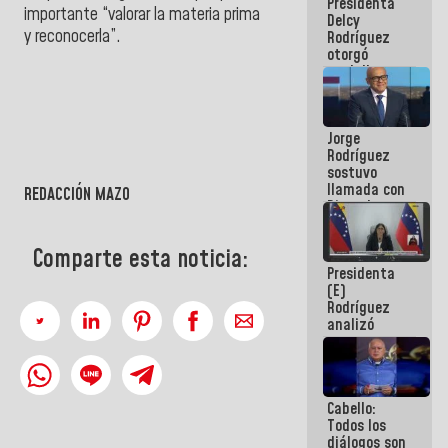
Presidenta
abordar
importante “valorar la materia prima
Delcy
planes de
y reconocerla”.
Rodríguez
acción
otorgó
medalla
"Héroe de
Venezuela"
a servidores
Jorge
públicos
Rodríguez
sostuvo
llamada con
REDACCIÓN MAZO
Dinorah
Figuera y
acuerdan
Comparte esta noticia:
primer
Presidenta
encuentro
(E)
presencial
Rodríguez
para el
analizó
diálogo
junto a
gobernadores
planes de
recuperación
Cabello:
del Sistema
Todos los
Eléctrico
diálogos son
Nacional