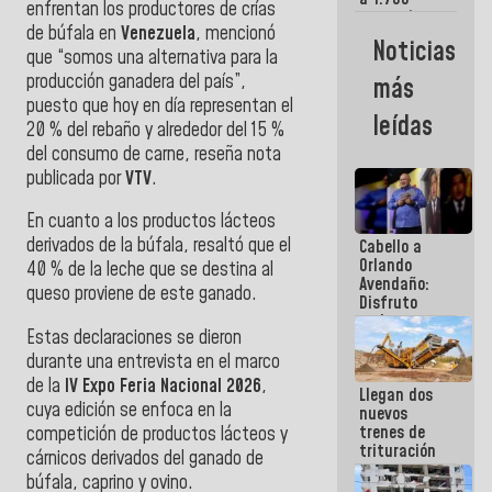
enfrentan los productores de crías
comerciantes
de búfala en
Venezuela
, mencionó
y
Noticias
emprendedores
que “somos una alternativa para la
afectados
producción ganadera del país”,
más
por
puesto que hoy en día representan el
terremotos
leídas
20 % del rebaño y alrededor del 15 %
del consumo de carne, reseña nota
publicada por
VTV
.
En cuanto a los productos lácteos
derivados de la búfala, resaltó que el
Cabello a
Orlando
40 % de la leche que se destina al
Avendaño:
queso proviene de este ganado.
Disfruto
cada vez
Estas declaraciones se dieron
que escribes
porque lo
durante una entrevista en el marco
que haces
de la
IV Expo Feria Nacional 2026
,
Llegan dos
es
cuya edición se enfoca en la
nuevos
embarrarla
trenes de
competición de productos lácteos y
trituración
cárnicos derivados del ganado de
para
búfala, caprino y ovino.
optimizar