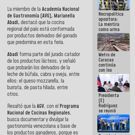
manejo de
La miembro de la
Academia Nacional
escombros
Necropolítica
en La Guaira
de Gastronomía (AVG), Marianella
opositora:
Abadi,
destacó que la cocina
La mentira
regional del país está conformada
como arma
contra el
por productos derivados del ganado
Pueblo
que predomina en esta feria.
Abadi
forma parte del jurado catador
Metro de
Caracas
de los productos lácteos, y señaló
continúa
que probarán los derivados de la
con los
leche de búfala, cabra y oveja, entre
trabajos de
mantenimiento
ellos: el queso mozzarella, la
e inspección
burrata, de pasta hilada, entre
en la Línea 2
otros.
Presidenta
(E)
Rodríguez
Resaltó que la
AGV
, con el
Programa
se reunió
Nacional de Cocinas Regionales
,
con Estado
busca documentar y divulgar la
Mayor
gastronomía venezolana a base de
Eléctrico
para
los productos ganaderos, porque es