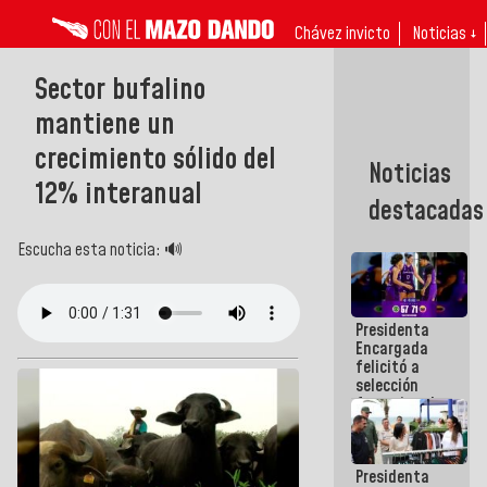
Chávez invicto
Noticias ↓
Sector bufalino
mantiene un
crecimiento sólido del
Noticias
12% interanual
destacadas
Escucha esta noticia: 🔊
Presidenta
Encargada
felicitó a
selección
femenina de
baloncesto
por su
clasificación
Presidenta
a la