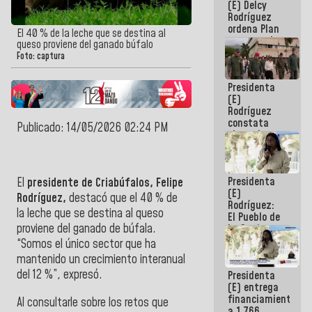
(E) Delcy
AmeriCup
Rodríguez
2027
ordena Plan
El 40 % de la leche que se destina al
maestro de
queso proviene del ganado búfalo
desarrollo
Foto: captura
logístico y
turístico
Presidenta
para La
(E)
Guaira
Rodríguez
constata
Publicado: 14/05/2026 02:24 PM
obras de
rehabilitación
de Escuela
Militar de
Presidenta
El
presidente de Criabúfalos, Felipe
Mamo en La
(E)
Guaira
Rodríguez,
destacó que el 40 % de
Rodríguez:
la leche que se destina al queso
El Pueblo de
proviene del ganado de búfala.
La Guaira
siempre
“Somos el único sector que ha
estará
mantenido un crecimiento interanual
acompañada
del 12 %”, expresó.
Presidenta
por el
(E) entrega
Gobierno
financiamientos
Nacional
Al consultarle sobre los retos que
a 1.766