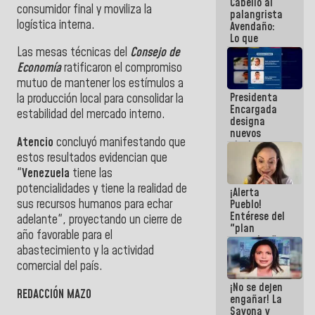
Cabello al
de la
consumidor final y moviliza la
palangrista
República
logística interna.
Avendaño:
Lo que
vayas a
Las mesas técnicas del
Consejo de
escribir
Economía
ratificaron el compromiso
hazlo hoy
mutuo de mantener los estímulos a
por que no
Presidenta
sabemos si
la producción local para consolidar la
Encargada
la semana
estabilidad del mercado interno.
designa
que viene
nuevos
hay
Atencio
concluyó manifestando que
titulares en
programa
estos resultados evidencian que
el
Viceministerio
"
Venezuela
tiene las
de Energía
potencialidades y tiene la realidad de
¡Alerta
Eléctrica y
sus recursos humanos para echar
Pueblo!
CORPOELEC
Entérese del
adelante", proyectando un cierre de
"plan
año favorable para el
enjambre"
abastecimiento y la actividad
de La Sayo
para
comercial del país.
sabotear el
¡No se dejen
diálogo y
REDACCIÓN MAZO
engañar! La
promover el
Sayona y
caos