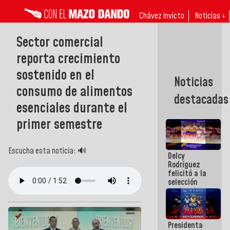
Chávez invicto
Noticias ↓
Sector comercial
reporta crecimiento
sostenido en el
Noticias
consumo de alimentos
destacadas
esenciales durante el
primer semestre
Escucha esta noticia: 🔊
Delcy
Rodríguez
felicitó a la
selección
nacional
masculina
de voleibol
campeona
Presidenta
de la Copa