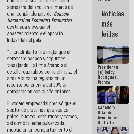
canasta básica durante el primer
restableceremos
semestre del año, en el marco de
las
Noticias
una reunión plenaria del
Consejo
operaciones
en el
Nacional de Economía Productiva
más
Aeropuerto
destinada a evaluar el
Internacional
leídas
abastecimiento y el aparato
de
industrial del país.
Maiquetía
"El crecimiento fue mejor que el
semestre pasado y seguimos
trabajando", afirmó
Atencio
al
Presidenta
detallar que rubros como el maíz, el
(e) Delcy
Rodríguez:
arroz y la harina registraron un
Pronto
repunte por encima del 29% en
restableceremos
comparación con el año anterior.
las
operaciones
en el
El vocero empresarial precisó que el
Cabello a
Aeropuerto
sector de proteínas que abarca
Orlando
Internacional
pollos, huevos, embutidos y carnes,
Avendaño:
de
Disfruto
así como la leche pulverizada,
Maiquetía
cada vez
mostraron un comportamiento al
que escribes