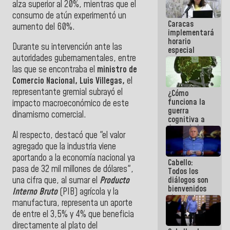
alza superior al 20%, mientras que el
porque lo
consumo de atún experimentó un
que haces
Caracas
es
aumento del 60%.
implementará
embarrarla
horario
Durante su intervención ante las
especial
autoridades gubernamentales, entre
para
adaptarse
las que se encontraba el
ministro de
al plan de
Comercio Nacional, Luis Villegas,
el
ahorro
representante gremial subrayó el
¿Cómo
energético
funciona la
impacto macroeconómico de este
guerra
dinamismo comercial.
cognitiva a
favor de la
Al respecto, destacó que "el valor
narrativa
hegemónica?
agregado que la industria viene
(1)
aportando a la economía nacional ya
Cabello:
pasa de 32 mil millones de dólares",
Todos los
una cifra que, al sumar el
Producto
diálogos son
bienvenidos
Interno Bruto
(PIB) agrícola y la
siempre que
manufactura, representa un aporte
estén en el
de entre el 3,5% y 4% que beneficia
marco de la
Constitución
directamente al plato del