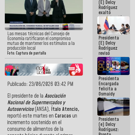
(E) Delcy
Panamericana
Rodríguez
Sub-17
exaltó
participación
de
Venezuela
en Juegos
Las mesas técnicas del Consejo de
Presidenta
Centroamericanos
Economía ratificaron el compromiso
(E) Delcy
y del Caribe
mutuo de mantener los estímulos a la
Rodríguez
producción local
2026
revisó
Foto: Captura de pantalla
agenda
económica y
ejecución de
fondos de
Presidenta
emergencia
Encargada
Publicado: 23/06/2026 03:42 PM
post-sismos
felicita a
Osmaidy
El presidente de la
Asociación
Arias y
Nacional de Supermercados y
Giraly
Autoservicios
(ANSA),
Ítalo Atencio,
Marcano por
hacer
reportó este martes en
Caracas
un
Presidenta
historia en
incremento sostenido en el
(e) Delcy
los
consumo de alimentos de la
Rodríguez:
Centroamericanos
Pronto