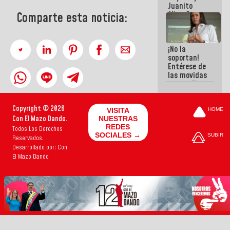
Juanito
Alimaña son
Comparte esta noticia:
harina del
mismo
costal
¡No la
soportan!
Entérese de
las movidas
que realizan
antiguos
cómplices
Copyright © 2026
de La Sayo
VISITA
HOME
para
Con El Mazo Dando.
NUESTRAS
sacudírsela
REDES
Todos Los Derechos
SOCIALES →
SUBIR
Reservados.
Desarrollado por: Con
El Mazo Dando