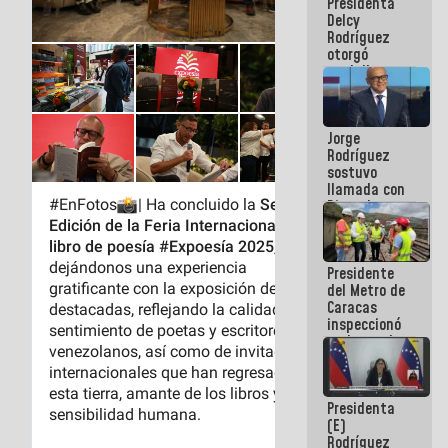
Presidenta
abordar
Delcy
planes de
Rodríguez
acción
otorgó
medalla
"Héroe de
Venezuela"
a servidores
Jorge
públicos
Rodríguez
sostuvo
llamada con
Dinorah
Figuera y
acuerdan
primer
Presidente
encuentro
del Metro de
presencial
Caracas
para el
inspeccionó
diálogo
trabajos de
rehabilitación
y
modernización
Presidenta
de la vía
(E)
férrea
Rodríguez