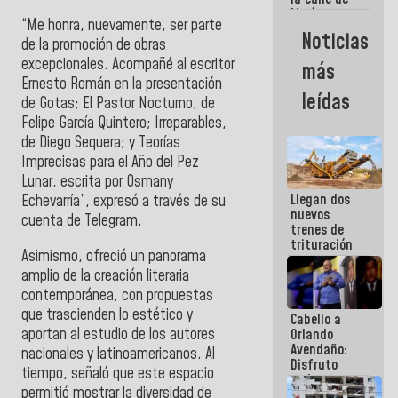
María
“Me honra, nuevamente, ser parte
Machado se
Noticias
de la promoción de obras
estrellaron
de frente
excepcionales. Acompañé al escritor
más
contra el
Ernesto Román en la presentación
Pueblo
leídas
de Gotas; El Pastor Nocturno, de
Felipe García Quintero; Irreparables,
de Diego Sequera; y Teorías
Imprecisas para el Año del Pez
Lunar, escrita por Osmany
Llegan dos
Echevarría”, expresó a través de su
nuevos
cuenta de Telegram.
trenes de
trituración
Asimismo, ofreció un panorama
para
amplio de la creación literaria
optimizar
manejo de
contemporánea, con propuestas
escombros
que trascienden lo estético y
Cabello a
en La Guaira
aportan al estudio de los autores
Orlando
Avendaño:
nacionales y latinoamericanos. Al
Disfruto
tiempo, señaló que este espacio
cada vez
permitió mostrar la diversidad de
que escribes