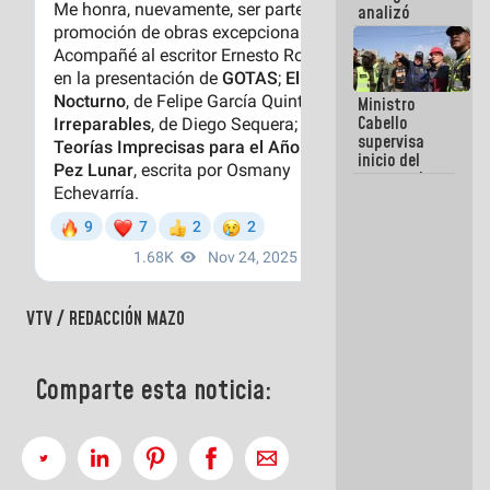
analizó
junto a
gobernadores
planes de
recuperación
Ministro
del Sistema
Cabello
Eléctrico
supervisa
Nacional
inicio del
proceso de
demolición
de
edificaciones
declaradas
en riesgo en
La Guaira
(+Fotos)
VTV / REDACCIÓN MAZO
Comparte esta noticia: