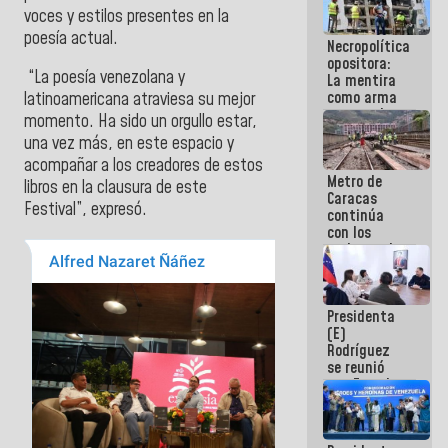
porque lo
voces y estilos presentes en la
que haces
poesía actual.
Necropolítica
es
opositora:
embarrarla
“La poesía venezolana y
La mentira
como arma
latinoamericana atraviesa su mejor
contra el
momento. Ha sido un orgullo estar,
Pueblo
una vez más, en este espacio y
acompañar a los creadores de estos
Metro de
libros en la clausura de este
Caracas
Festival”, expresó.
continúa
con los
trabajos de
mantenimiento
e inspección
en la Línea 2
Presidenta
(E)
Rodríguez
se reunió
con Estado
Mayor
Eléctrico
para