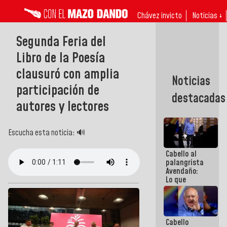
Chávez invicto
Noticias ↓
Segunda Feria del
Libro de la Poesía
clausuró con amplia
Noticias
participación de
destacadas
autores y lectores
Escucha esta noticia: 🔊
Cabello al
palangrista
Avendaño:
Lo que
vayas a
escribir
hazlo hoy
por que no
Cabello
sabemos si