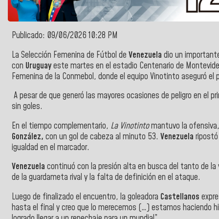
Publicado: 09/06/2026 10:28 PM
La Selección Femenina de Fútbol de
Venezuela
dio un importante
con
Uruguay
este martes en el estadio Centenario de Montevideo
Femenina de la Conmebol, donde el equipo Vinotinto aseguró el p
A pesar de que generó las mayores ocasiones de peligro en el pri
sin goles.
En el tiempo complementario,
La Vinotinto
mantuvo la ofensiva, 
González,
con un gol de cabeza al minuto 53.
Venezuela
ripostó
igualdad en el marcador.
Venezuela
continuó con la presión alta en busca del tanto de la v
de la guardameta rival y la falta de definición en el ataque.
Luego de finalizado el encuentro, la goleadora
Castellanos
expre
hasta el final y creo que lo merecemos (…) estamos haciendo hi
logrado llegar a un repechaje para un mundial”.