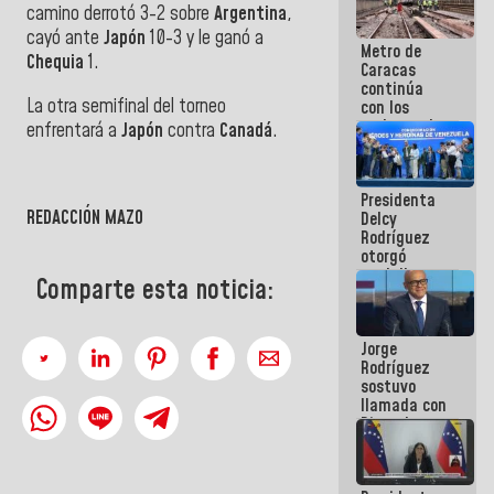
camino derrotó 3-2 sobre
Argentina
,
manejo de
escombros
cayó ante
Japón
10-3 y le ganó a
Metro de
en La Guaira
Chequia
1.
Caracas
continúa
La otra semifinal del torneo
con los
trabajos de
enfrentará a
Japón
contra
Canadá
.
mantenimiento
e inspección
en la Línea 2
Presidenta
REDACCIÓN MAZO
Delcy
Rodríguez
otorgó
medalla
Comparte esta noticia:
"Héroe de
Venezuela"
a servidores
Jorge
públicos
Rodríguez
sostuvo
llamada con
Dinorah
Figuera y
acuerdan
primer