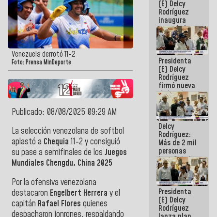
(E) Delcy
Rodríguez
inaugura
casa de los
Abuelos
Primavera
en Caracas
Venezuela derrotó 11-2
Presidenta
Foto: Prensa MinDeporte
(E) Delcy
Rodríguez
firmó nueva
de Ley de
Arrendamiento
aprobada
Publicado: 08/08/2025 09:29 AM
por la AN
Delcy
La selección venezolana de softbol
Rodríguez:
aplastó a
Chequia
11-2 y consiguió
Más de 2 mil
personas
su pase a semifinales de los
Juegos
beneficiadas
Mundiales Chengdu, China 2025
con planes
para
Por la ofensiva venezolana
atención de
Presidenta
emergencia
destacaron
Engelbert Herrera
y el
(E) Delcy
sísmica en
capitán
Rafael Flores
quienes
Rodríguez
la última
despacharon jonrones, respaldando
lanza plan