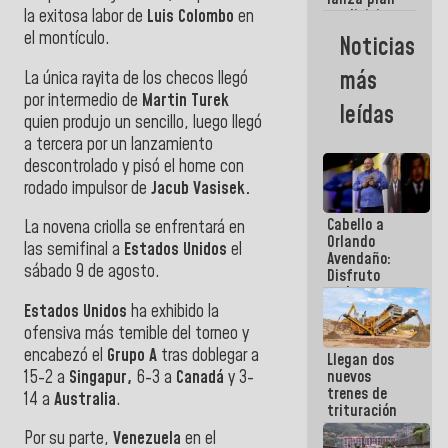
semana
la exitosa labor de
Luis Colombo
en
crediticio
con subsidio
el montículo.
Noticias
a Juntas de
Condominio
más
La única rayita de los checos llegó
por intermedio de
Martin Turek
leídas
quien produjo un sencillo, luego llegó
a tercera por un lanzamiento
descontrolado y pisó el home con
rodado impulsor de
Jacub Vasisek.
Cabello a
La novena criolla se enfrentará en
Orlando
las semifinal a
Estados Unidos
el
Avendaño:
sábado 9 de agosto.
Disfruto
cada vez
que escribes
Estados Unidos
ha exhibido la
porque lo
ofensiva más temible del torneo y
que haces
encabezó el
Grupo A
tras doblegar a
Llegan dos
es
15-2 a
Singapur,
6-3 a
Canadá
y 3-
nuevos
embarrarla
trenes de
14 a
Australia
.
trituración
para
Por su parte,
Venezuela
en el
optimizar