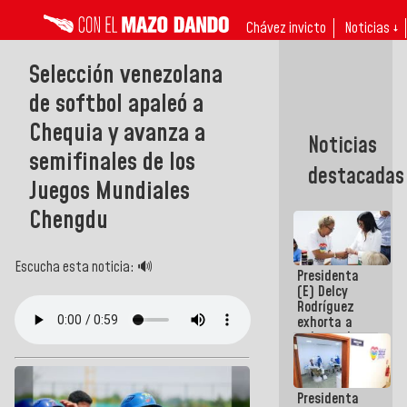
Chávez invicto
Noticias ↓
Selección venezolana
de softbol apaleó a
Chequia y avanza a
Noticias
semifinales de los
destacadas
Juegos Mundiales
Chengdu
Escucha esta noticia: 🔊
Presidenta
(E) Delcy
Rodríguez
exhorta a
gobernadores
y alcaldes a
edificar
casas para
Presidenta
abuelos