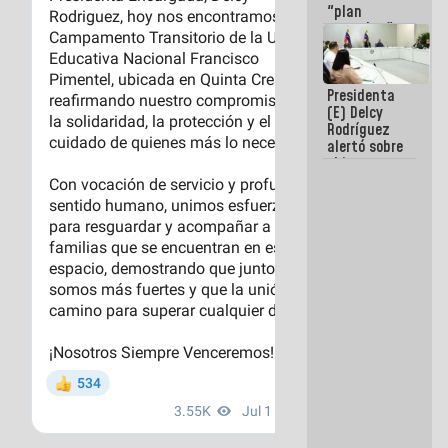
"plan
enjambre"
de La Sayo
para
sabotear el
Presidenta
diálogo y
(E) Delcy
promover el
Rodríguez
caos
alertó sobre
el impacto
de la
emergencia
climática en
los oceános