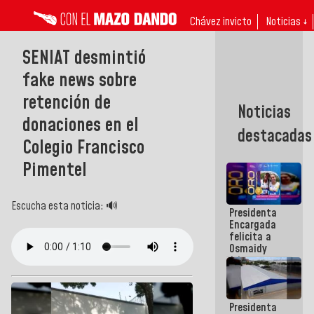
Chávez invicto
Noticias ↓
SENIAT desmintió
fake news sobre
retención de
Noticias
donaciones en el
destacadas
Colegio Francisco
Pimentel
Escucha esta noticia: 🔊
Presidenta
Encargada
felicita a
Osmaidy
Arias y
Giraly
Marcano por
hacer
Presidenta
historia en