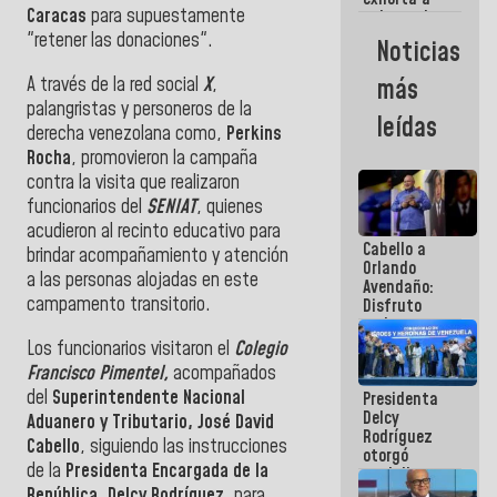
Caracas
para supuestamente
gobernadores
y alcaldes a
"retener las donaciones".
Noticias
edificar
casas para
A través de la red social
X
,
más
abuelos
palangristas y personeros de la
leídas
derecha venezolana como,
Perkins
Rocha
, promovieron la campaña
contra la visita que realizaron
funcionarios del
SENIAT
, quienes
acudieron al recinto educativo para
Cabello a
brindar acompañamiento y atención
Orlando
a las personas alojadas en este
Avendaño:
campamento transitorio.
Disfruto
cada vez
que escribes
Los funcionarios visitaron el
Colegio
porque lo
Francisco Pimentel,
acompañados
que haces
del
Superintendente Nacional
Presidenta
es
Delcy
embarrarla
Aduanero y Tributario, José David
Rodríguez
Cabello
, siguiendo las instrucciones
otorgó
de la
Presidenta Encargada de la
medalla
"Héroe de
República, Delcy Rodríguez
, para