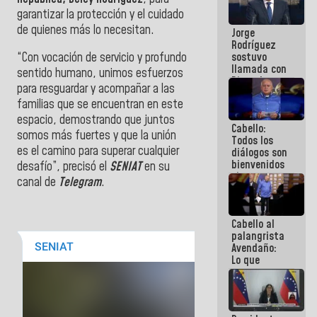
Venezuela"
garantizar la protección y el cuidado
a servidores
de quienes más lo necesitan.
Jorge
públicos
Rodríguez
sostuvo
“Con vocación de servicio y profundo
llamada con
sentido humano, unimos esfuerzos
Dinorah
para resguardar y acompañar a las
Figuera y
familias que se encuentran en este
acuerdan
primer
espacio, demostrando que juntos
Cabello:
encuentro
somos más fuertes y que la unión
Todos los
presencial
es el camino para superar cualquier
diálogos son
para el
bienvenidos
diálogo
desafío”, precisó el
SENIAT
en su
siempre que
canal de
Telegram
.
estén en el
marco de la
Constitución
Cabello al
de la
palangrista
República
Avendaño:
Lo que
vayas a
escribir
hazlo hoy
por que no