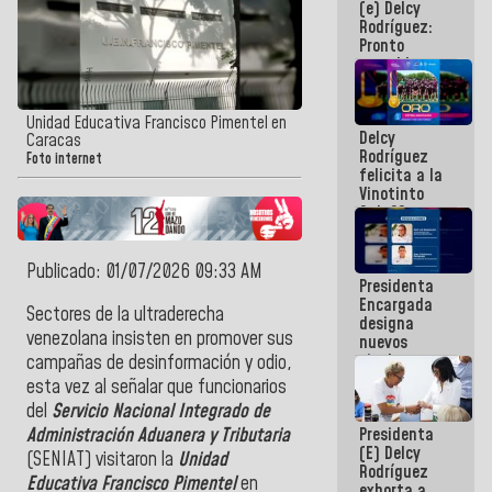
(e) Delcy
los
Rodríguez:
Centroamericanos
Pronto
restableceremos
las
operaciones
en el
Unidad Educativa Francisco Pimentel en
Delcy
Aeropuerto
Caracas
Rodríguez
Internacional
Foto internet
felicita a la
de
Vinotinto
Maiquetía
Sub 20
campeona
frente
México Sub
Publicado: 01/07/2026 09:33 AM
Presidenta
23 en los
Encargada
Centroamericanos
Sectores de la ultraderecha
designa
venezolana insisten en promover sus
nuevos
titulares en
campañas de desinformación y odio,
el
esta vez al señalar que funcionarios
Viceministerio
del
Servicio Nacional Integrado de
de Energía
Presidenta
Administración Aduanera y Tributaria
Eléctrica y
(E) Delcy
CORPOELEC
(SENIAT) visitaron la
Unidad
Rodríguez
Educativa Francisco Pimentel
en
exhorta a