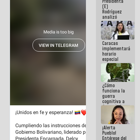
Presidenta
sabemos si
(E)
la semana
Rodríguez
que viene
analizó
hay
junto a
programa
gobernadores
planes de
recuperación
Caracas
del Sistema
implementará
Eléctrico
horario
Nacional
especial
para
adaptarse
al plan de
ahorro
¿Cómo
energético
funciona la
guerra
cognitiva a
favor de la
narrativa
hegemónica?
(1)
¡Alerta
Pueblo!
Entérese del