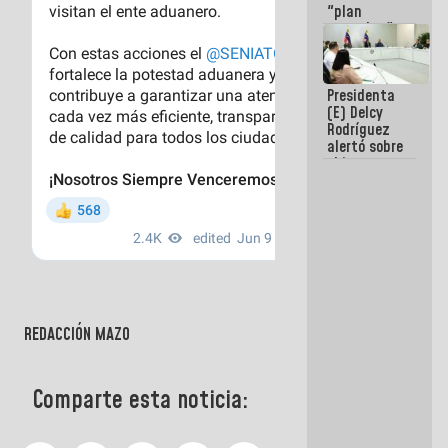
"plan
enjambre"
de La Sayo
para
sabotear el
Presidenta
diálogo y
(E) Delcy
promover el
Rodríguez
caos
alertó sobre
el impacto
de la
emergencia
climática en
los oceános
REDACCIÓN MAZO
Comparte esta noticia: