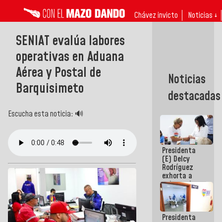
Chávez invicto
Noticias ↓
SENIAT evalúa labores
operativas en Aduana
Aérea y Postal de
Noticias
Barquisimeto
destacadas
Escucha esta noticia: 🔊
Presidenta
(E) Delcy
Rodríguez
exhorta a
gobernadores
y alcaldes a
edificar
casas para
Presidenta
abuelos