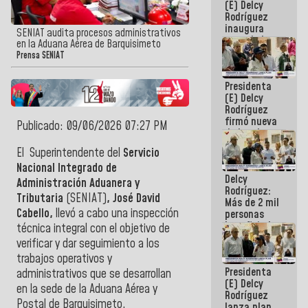
(E) Delcy
Rodríguez
inaugura
SENIAT audita procesos administrativos
casa de los
en la Aduana Aérea de Barquisimeto
Abuelos
Prensa SENIAT
Primavera
en Caracas
Presidenta
(E) Delcy
Rodríguez
firmó nueva
Publicado: 09/06/2026 07:27 PM
de Ley de
Arrendamiento
El Superintendente del
Servicio
aprobada
Nacional Integrado de
por la AN
Delcy
Administración Aduanera y
Rodríguez:
Tributaria
(SENIAT)
, José David
Más de 2 mil
Cabello,
llevó a cabo una inspección
personas
beneficiadas
técnica integral con el objetivo de
con planes
verificar y dar seguimiento a los
para
trabajos operativos y
atención de
Presidenta
emergencia
administrativos que se desarrollan
(E) Delcy
sísmica en
en la sede de la Aduana Aérea y
Rodríguez
la última
Postal de Barquisimeto.
lanza plan