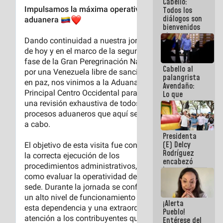
Cabello:
del Sistema
Todos los
Eléctrico
diálogos son
Nacional
bienvenidos
siempre que
estén en el
marco de la
Constitución
Cabello al
de la
palangrista
República
Avendaño:
Lo que
vayas a
escribir
hazlo hoy
por que no
Presidenta
sabemos si
(E) Delcy
la semana
Rodríguez
que viene
encabezó
hay
lanzamiento
programa
del Plan
Nacional de
Recreación
¡Alerta
Vacacional
Pueblo!
Entérese del