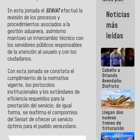
semana
crediticio
con subsidio
En esta jornada el
SENIAT
efectuó la
Noticias
a Juntas de
revisión de los procesos y
Condominio
más
procedimientos asociados a la
gestión aduanera, asimismo
leídas
mantuvo un intercambio técnico con
los servidores públicos responsables
de la atención al usuario y con los
ciudadanos.
Cabello a
Con esta jornada se constata el
Orlando
cumplimiento de la normativa
Avendaño:
vigente, los protocolos
Disfruto
cada vez
institucionales y los estándares de
que escribes
eficiencia requeridos para la
porque lo
prestación del servicio; de igual
que haces
forma, se reafirma el compromiso
Llegan dos
es
nuevos
embarrarla
del Seniat de ofrecer un servicio
trenes de
óptimo para el pueblo venezolano.
trituración
para
optimizar