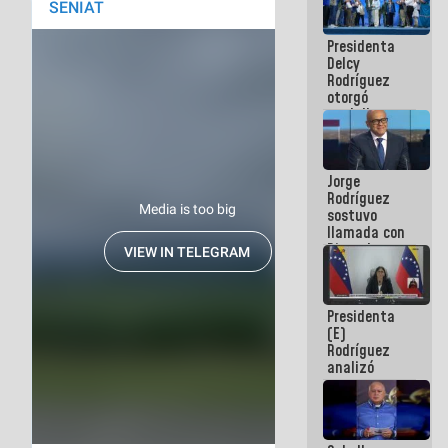
manejo de
escombros
Presidenta
en La Guaira
Delcy
Rodríguez
otorgó
medalla
"Héroe de
Venezuela"
a servidores
Jorge
públicos
Rodríguez
sostuvo
llamada con
Dinorah
Figuera y
acuerdan
primer
Presidenta
encuentro
(E)
presencial
Rodríguez
para el
analizó
diálogo
junto a
gobernadores
planes de
recuperación