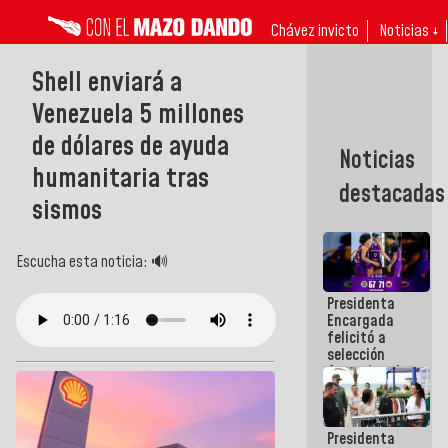
Chávez invicto
Noticias ↓
Shell enviará a
Venezuela 5 millones
de dólares de ayuda
Noticias
humanitaria tras
destacadas
sismos
Escucha esta noticia: 🔊
Presidenta
Encargada
felicitó a
selección
femenina de
baloncesto
por su
clasificación
Presidenta
a la