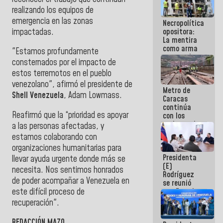
manejo de
realizando los equipos de
escombros
emergencia en las zonas
Necropolítica
en La Guaira
impactadas.
opositora:
La mentira
como arma
"Estamos profundamente
contra el
consternados por el impacto de
Pueblo
estos terremotos en el pueblo
venezolano", afirmó el presidente de
Metro de
Shell Venezuela
, Adam Lowmass.
Caracas
continúa
Reafirmó que la “prioridad es apoyar
con los
trabajos de
a las personas afectadas, y
mantenimiento
estamos colaborando con
e inspección
organizaciones humanitarias para
en la Línea 2
Presidenta
llevar ayuda urgente donde más se
(E)
necesita. Nos sentimos honrados
Rodríguez
de poder acompañar a Venezuela en
se reunió
este difícil proceso de
con Estado
Mayor
recuperación".
Eléctrico
para
REDACCIÓN MAZO