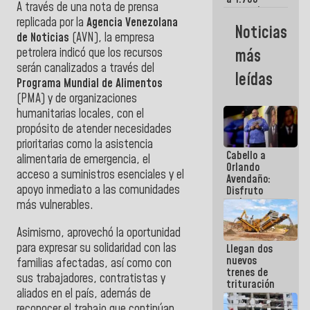
A través de una nota de prensa
comerciantes
replicada por la
Agencia Venezolana
y
Noticias
emprendedores
de Noticias
(AVN), la empresa
afectados
petrolera indicó que los recursos
más
por
serán canalizados a través del
terremotos
leídas
Programa Mundial de Alimentos
(PMA) y de organizaciones
humanitarias locales, con el
propósito de atender necesidades
prioritarias como la asistencia
Cabello a
alimentaria de emergencia, el
Orlando
acceso a suministros esenciales y el
Avendaño:
apoyo inmediato a las comunidades
Disfruto
cada vez
más vulnerables.
que escribes
porque lo
Asimismo, aprovechó la oportunidad
que haces
para expresar su solidaridad con las
Llegan dos
es
nuevos
embarrarla
familias afectadas, así como con
trenes de
sus trabajadores, contratistas y
trituración
aliados en el país, además de
para
optimizar
reconocer el trabajo que continúan