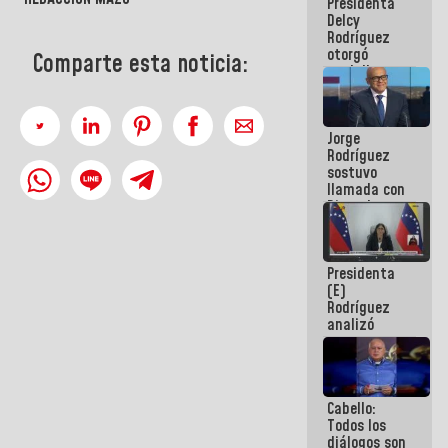
Presidenta
abordar
Delcy
planes de
Rodríguez
acción
otorgó
Comparte esta noticia:
medalla
"Héroe de
Venezuela"
a servidores
Jorge
públicos
Rodríguez
sostuvo
llamada con
Dinorah
Figuera y
acuerdan
primer
Presidenta
encuentro
(E)
presencial
Rodríguez
para el
analizó
diálogo
junto a
gobernadores
planes de
recuperación
Cabello:
del Sistema
Todos los
Eléctrico
diálogos son
Nacional