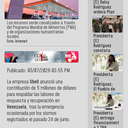
(E) Delcy
AmeriCup
Rodríguez
2027
ordena Plan
maestro de
desarrollo
Los recursos serán canalizados a través
logístico y
del Programa Mundial de Alimentos (PMA)
turístico
y de organizaciones humanitarias
Presidenta
para La
locales
(E)
Guaira
Foto: Internet
Rodríguez
constata
obras de
rehabilitación
de Escuela
Militar de
Publicado: 03/07/2026 03:55 PM
Presidenta
Mamo en La
(E)
Guaira
La empresa
Shell
anunció una
Rodríguez:
contribución de 5 millones de dólares
El Pueblo de
La Guaira
para respaldar las labores de
siempre
respuesta y recuperación en
estará
Venezuela
, tras la emergencia
acompañada
Presidenta
ocasionada por los sismos
por el
(E) entrega
Gobierno
registrados el pasado 24 de junio.
financiamientos
Nacional
a 1.766