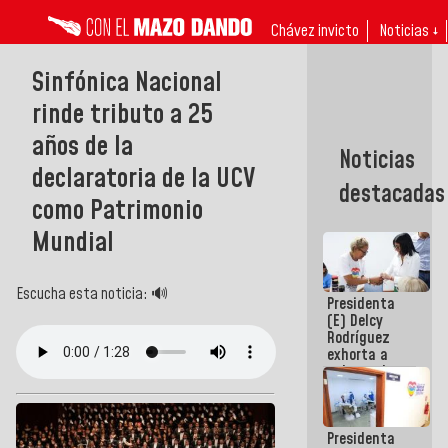
Chávez invicto
Noticias ↓
Sinfónica Nacional
rinde tributo a 25
años de la
Noticias
declaratoria de la UCV
destacadas
como Patrimonio
Mundial
Escucha esta noticia: 🔊
Presidenta
(E) Delcy
Rodríguez
exhorta a
gobernadores
y alcaldes a
edificar
casas para
Presidenta
abuelos