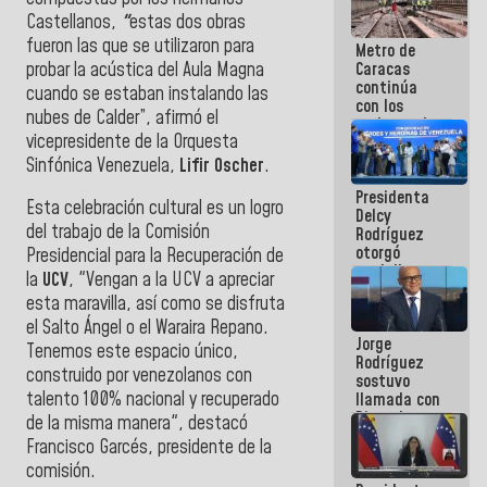
manejo de
Castellanos,
"
estas dos obras
escombros
fueron las que se utilizaron para
Metro de
en La Guaira
probar la acústica del Aula Magna
Caracas
continúa
cuando se estaban instalando las
con los
nubes de Calder”, afirmó el
trabajos de
vicepresidente de la Orquesta
mantenimiento
e inspección
Sinfónica Venezuela,
Lifir Oscher
.
en la Línea 2
Presidenta
Esta celebración cultural es un logro
Delcy
del trabajo de la Comisión
Rodríguez
otorgó
Presidencial para la Recuperación de
medalla
la
UCV
, "Vengan a la UCV a apreciar
"Héroe de
esta maravilla, así como se disfruta
Venezuela"
a servidores
el Salto Ángel o el Waraira Repano.
Jorge
públicos
Tenemos este espacio único,
Rodríguez
construido por venezolanos con
sostuvo
talento 100% nacional y recuperado
llamada con
Dinorah
de la misma manera", destacó
Figuera y
Francisco Garcés, presidente de la
acuerdan
comisión.
primer