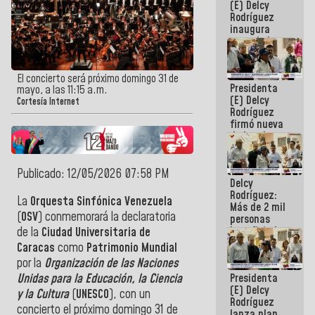
(E) Delcy
Rodríguez
inaugura
casa de los
Abuelos
Primavera
en Caracas
El concierto será próximo domingo 31 de
Presidenta
mayo, a las 11:15 a.m.
(E) Delcy
Cortesía Internet
Rodríguez
firmó nueva
de Ley de
Arrendamiento
aprobada
por la AN
Publicado: 12/05/2026 07:58 PM
Delcy
Rodríguez:
La
Orquesta Sinfónica Venezuela
Más de 2 mil
(
OSV
) conmemorará la declaratoria
personas
beneficiadas
de la
Ciudad Universitaria de
con planes
Caracas
como
Patrimonio Mundial
para
por la
Organización de las Naciones
atención de
Presidenta
Unidas para la Educación, la Ciencia
emergencia
(E) Delcy
sísmica en
y la Cultura
(
UNESCO
), con un
Rodríguez
la última
concierto el próximo domingo 31 de
lanza plan