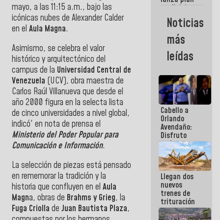
semana
mayo, a las 11:15 a.m., bajo las
crediticio
con subsidio
icónicas nubes de Alexander Calder
Noticias
a Juntas de
en el
Aula Magna
.
Condominio
más
Asimismo, se celebra el valor
leídas
histórico y arquitectónico del
campus de la
Universidad Central de
Venezuela
(UCV), obra maestra de
Carlos Raúl Villanueva que desde el
año 2000 figura en la selecta lista
Cabello a
de cinco universidades a nivel global,
Orlando
indicó' en nota de prensa el
Avendaño:
Ministerio del Poder Popular para
Disfruto
cada vez
Comunicación e Información
.
que escribes
porque lo
La selección de piezas está pensado
que haces
en rememorar la tradición y la
Llegan dos
es
nuevos
embarrarla
historia que confluyen en el
Aula
trenes de
Magn
a, obras de
Brahms y Grieg
, la
trituración
Fuga Criolla
de
Juan Bautista Plaza
,
para
optimizar
compuestas por los hermanos