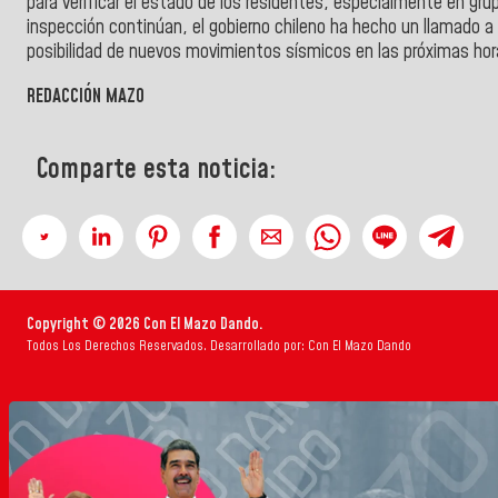
para verificar el estado de los residentes, especialmente en gru
inspección continúan, el gobierno chileno ha hecho un llamado a l
posibilidad de nuevos movimientos sísmicos en las próximas hor
REDACCIÓN MAZO
Comparte esta noticia:
Copyright © 2026 Con El Mazo Dando.
Todos Los Derechos Reservados. Desarrollado por: Con El Mazo Dando