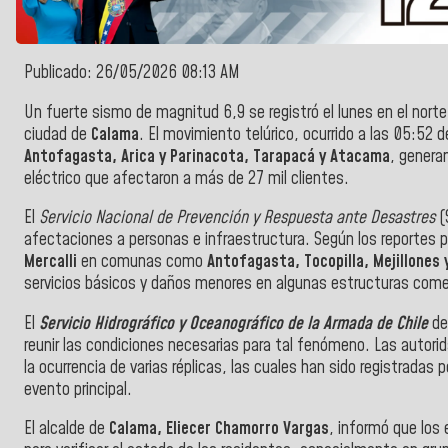
Publicado: 26/05/2026 08:13 AM
Un fuerte sismo de magnitud 6,9 se registró el lunes en el nort
ciudad de
Calama
. El movimiento telúrico, ocurrido a las 05:52 
Antofagasta, Arica y Parinacota, Tarapacá y Atacama
, genera
eléctrico que afectaron a más de 27 mil clientes.
El
Servicio Nacional de Prevención y Respuesta ante Desastres
(
afectaciones a personas e infraestructura. Según los reportes p
Mercalli
en comunas como
Antofagasta, Tocopilla, Mejillones 
servicios básicos y daños menores en algunas estructuras comer
El
Servicio Hidrográfico y Oceanográfico de la Armada de Chile
des
reunir las condiciones necesarias para tal fenómeno. Las autor
la ocurrencia de varias réplicas, las cuales han sido registradas p
evento principal.
El alcalde de
Calama, Eliecer Chamorro Vargas
, informó que los