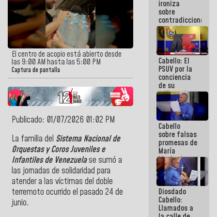
ironiza
la semana
sobre
que viene
contradicciones
hay
y mentiras
programa
de María
Machado:
¡Créanle!
El centro de acopio está abierto desde
Cabello: El
las 9:00 AM hasta las 5:00 PM
PSUV por la
Captura de pantalla
conciencia
de su
militancia
es la
organización
política más
Publicado: 01/07/2026 01:02 PM
Cabello
sólida de
sobre falsas
Venezuela
La familia del
Sistema Nacional de
promesas de
Orquestas y Coros Juveniles e
María
Machado:
Infantiles de Venezuela
se sumó a
¿Quién le
las jornadas de solidaridad para
puede creer?
atender a las víctimas del doble
¿Y la gente
Diosdado
terremoto ocurrido el pasado 24 de
que ella iba
Cabello:
a salvar en
junio.
Llamados a
La Guaira?
la calle de