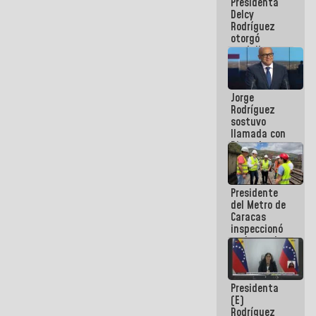
Presidenta
abordar
Delcy
planes de
Rodríguez
acción
otorgó
medalla
"Héroe de
Venezuela"
a servidores
Jorge
públicos
Rodríguez
sostuvo
llamada con
Dinorah
Figuera y
acuerdan
primer
Presidente
encuentro
del Metro de
presencial
Caracas
para el
inspeccionó
diálogo
trabajos de
rehabilitación
y
modernización
Presidenta
de la vía
(E)
férrea
Rodríguez