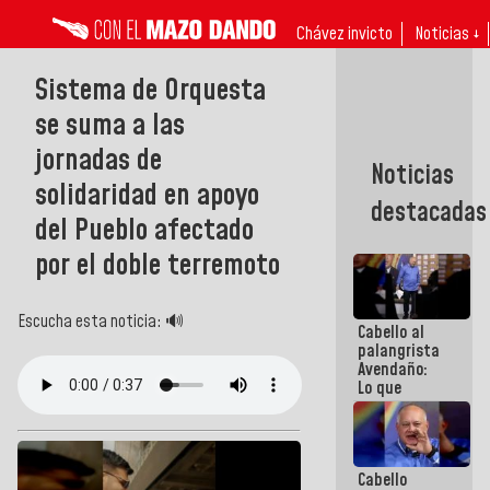
Chávez invicto
Noticias ↓
Sistema de Orquesta
se suma a las
jornadas de
Noticias
solidaridad en apoyo
destacadas
del Pueblo afectado
por el doble terremoto
Escucha esta noticia: 🔊
Cabello al
palangrista
Avendaño:
Lo que
vayas a
escribir
hazlo hoy
por que no
Cabello
sabemos si