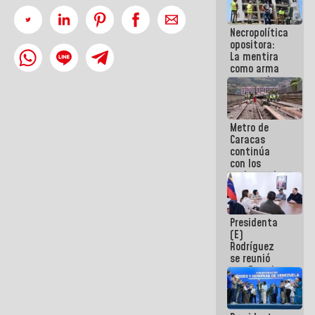
manejo de
escombros
Necropolítica
en La Guaira
opositora:
La mentira
como arma
contra el
Pueblo
Metro de
Caracas
continúa
con los
trabajos de
mantenimiento
e inspección
en la Línea 2
Presidenta
(E)
Rodríguez
se reunió
con Estado
Mayor
Eléctrico
para