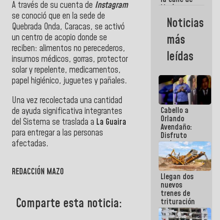
A través de su cuenta de
Instagram
María
se conoció que en la sede de
Machado se
Noticias
estrellaron
Quebrada Onda, Caracas, se activó
de frente
un centro de acopio donde se
más
contra el
reciben: alimentos no perecederos
,
Pueblo
leídas
insumos médicos, gorras, protector
solar y repelente, medicamentos,
papel higiénico, juguetes y pañales.
Una vez recolectada una cantidad
Cabello a
de ayuda significativa integrantes
Orlando
del Sistema se traslada a
La Guaira
Avendaño:
para entregar a las personas
Disfruto
afectadas.
cada vez
que escribes
">
porque lo
que haces
REDACCIÓN MAZO
Llegan dos
es
nuevos
embarrarla
trenes de
Comparte esta noticia:
trituración
para
optimizar