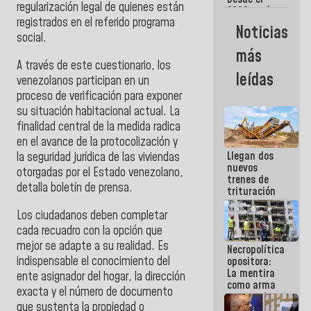
regularización legal de quienes están
2002 están
registrados en el referido programa
intentando
Noticias
quemar el
social.
país ante la
más
ausencia de
A través de este cuestionario, los
políticos
leídas
venezolanos participan en un
verdaderos
proceso de verificación para exponer
su situación habitacional actual. La
finalidad central de la medida radica
en el avance de la protocolización y
Llegan dos
la seguridad jurídica de las viviendas
nuevos
otorgadas por el Estado venezolano,
trenes de
detalla boletín de prensa.
trituración
para
Los ciudadanos deben completar
optimizar
manejo de
cada recuadro con la opción que
escombros
mejor se adapte a su realidad. Es
Necropolítica
en La Guaira
indispensable el conocimiento del
opositora:
La mentira
ente asignador del hogar, la dirección
como arma
exacta y el número de documento
contra el
que sustenta la propiedad o
Pueblo