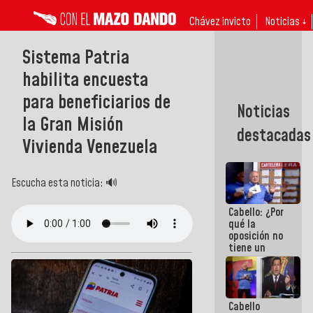
Chávez invicto
Noticias ↓
Sistema Patria
habilita encuesta
para beneficiarios de
Noticias
la Gran Misión
destacadas
Vivienda Venezuela
Escucha esta noticia: 🔊
Cabello: ¿Por
qué la
oposición no
tiene un
programa
que se
convierta en
tendencia?
Cabello