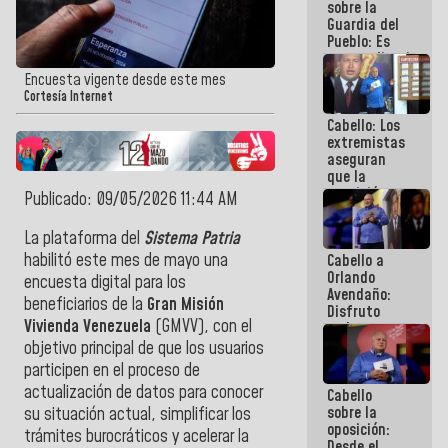
sobre la
Guardia del
Pueblo: Es
extraordinario
como esos
Encuesta vigente desde este mes
muchachos
Cortesía Internet
y
Cabello: Los
muchachas
extremistas
se enlazan
aseguran
con la gente
que la
oposición
Publicado: 09/05/2026 11:44 AM
actual es la
más
La plataforma del
Sistema Patria
dividida de
habilitó este mes de mayo una
Cabello a
la historia
Orlando
de
encuesta digital para los
Avendaño:
Venezuela
beneficiarios de la
Gran Misión
Disfruto
Vivienda Venezuela
(GMVV), con el
cada vez
que escribes
objetivo principal de que los usuarios
porque lo
participen en el proceso de
que haces
actualización de datos para conocer
Cabello
es
sobre la
embarrarla
su situación actual, simplificar los
oposición:
trámites burocráticos y acelerar la
Desde el