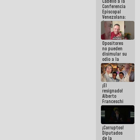
Cabello a la
de La Sayo
Conferencia
Episcopal
Venezolana:
Son unos
inmorales,
ni una
botella de
Opositores
agua han
no pueden
llevado
disimular su
odio a la
paz del
pueblo
¡El
resignado!
Alberto
Franceschi
muestra su
frustración
ante
burguesía
¡Corruptos!
de siempre
Diputados
de la