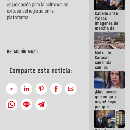
adjudicación para la culminación
exitosa del registro en la
Cabello ante
plataforma.
falsas
imágenes de
marcha de
extremistas:
Son unos
coberos,
viven de la
REDACCIÓN MAZO
Metro de
mentira
Caracas
continúa
con los
Comparte esta noticia:
trabajos de
mantenimiento
e inspección
en la Línea 2
¡Más pavosa
que un gato
negro! Sepa
por qué
dirigentes
opositores
se
desmarcan