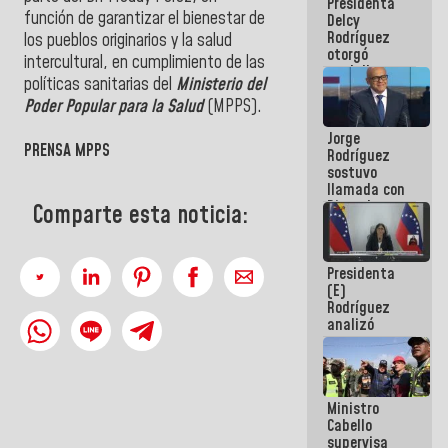
Presidenta
abordar
función de garantizar el bienestar de
Delcy
planes de
Rodríguez
acción
los pueblos originarios y la salud
otorgó
intercultural, en cumplimiento de las
medalla
políticas sanitarias del
Ministerio del
"Héroe de
Poder Popular para la Salud
(MPPS).
Venezuela"
a servidores
Jorge
públicos
PRENSA MPPS
Rodríguez
sostuvo
llamada con
Dinorah
Comparte esta noticia:
Figuera y
acuerdan
primer
Presidenta
encuentro
(E)
presencial
Rodríguez
para el
analizó
diálogo
junto a
gobernadores
planes de
recuperación
Ministro
del Sistema
Cabello
Eléctrico
supervisa
Nacional