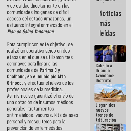
María
y de calidad directamente en las
Machado se
Noticias
comunidades indígenas de difícil
estrellaron
acceso del estado Amazonas, un
de frente
más
contra el
esfuerzo integral enmarcado en el
Pueblo
Plan de Salud Yanomami
.
leídas
Para cumplir con este objetivo, se
realizó un operativo aéreo en dos
etapas en el que se utilizaron tres
aeronaves para llegar a las
Cabello a
comunidades de
Parima B y
Orlando
Avendaño:
Chalbaud, en el municipio Alto
Disfruto
Orinoco
, y efectuar el relevo de los
cada vez
profesionales de la medicina.
que escribes
porque lo
Asimismo, se garantizó el envío de
que haces
una dotación de insumos médicos
Llegan dos
es
generales, tratamientos
nuevos
embarrarla
trenes de
antimaláricos, vacunas, kits de aseo
trituración
personal y mosquiteros para la
para
prevención de enfermedades
optimizar