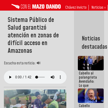
Chávez invicto
Noticias ↓
Sistema Público de
Salud garantizó
atención en zonas de
Noticias
difícil acceso en
destacadas
Amazonas
Escucha esta noticia: 🔊
Cabello al
palangrista
Avendaño:
Lo que
vayas a
escribir
hazlo hoy
por que no
Cabello
sabemos si