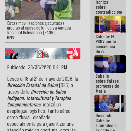
ironiza
la semana
sobre
que viene
contradicciones
hay
y mentiras
programa
de María
Estas movilizaciones ejecutadas
Machado:
gracias al apoyo de la Fuerza Armada
¡Créanle!
Nacional Bolivariana (FANB)
Cabello: El
MPPS
PSUV por la
conciencia
de su
militancia
es la
organización
Publicado: 23/05/2026 11:11 PM
política más
Cabello
sólida de
Desde el 18 al 21 de mayo de 2026, la
sobre falsas
Venezuela
Dirección Estadal de Salud
(DES) a
promesas de
María
través de la
Dirección de Salud
Machado:
Indígena, Intercultural y Terapias
¿Quién le
Complementarias
, realizó un
puede creer?
¿Y la gente
despliegue logístico, tanto aéreo
Diosdado
que ella iba
como fluvial, diseñado
Cabello:
a salvar en
especialmente para garantizar una
Llamados a
La Guaira?
atención médica oportuna, gratuita
la calle de