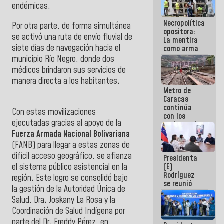
endémicas.
manejo de
escombros
Necropolítica
en La Guaira
Por otra parte, de forma simultánea
opositora:
se activó una ruta de envío fluvial de
La mentira
siete días de navegación hacia el
como arma
contra el
municipio Río Negro, donde dos
Pueblo
médicos brindaron sus servicios de
manera directa a los habitantes.
Metro de
Caracas
continúa
Con estas movilizaciones
con los
ejecutadas gracias al apoyo de la
trabajos de
mantenimiento
Fuerza Armada Nacional Bolivariana
e inspección
(FANB) para llegar a estas zonas de
en la Línea 2
difícil acceso geográfico, se afianza
Presidenta
el sistema público asistencial en la
(E)
Rodríguez
región. Este logro se consolidó bajo
se reunió
la gestión de la Autoridad Única de
con Estado
Salud, Dra. Joskany La Rosa y la
Mayor
Eléctrico
Coordinación de Salud Indígena por
para
parte del Dr. Freddy Pérez, en