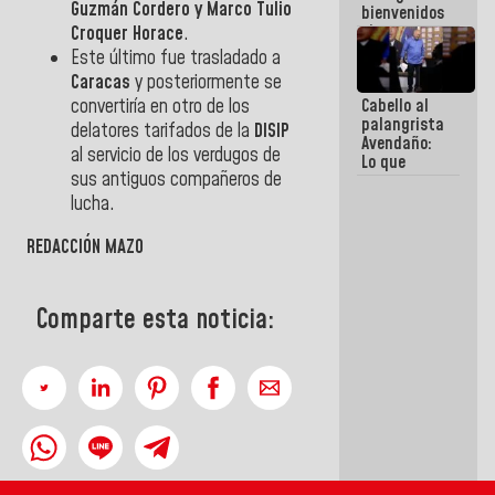
Guzmán Cordero y Marco Tulio
bienvenidos
siempre que
Croquer Horace
.
estén en el
Este último fue trasladado a
marco de la
Caracas
y posteriormente se
Constitución
convertiría en otro de los
Cabello al
de la
palangrista
República
delatores tarifados de la
DISIP
Avendaño:
al servicio de los verdugos de
Lo que
sus antiguos compañeros de
vayas a
escribir
lucha.
hazlo hoy
por que no
REDACCIÓN MAZO
sabemos si
la semana
que viene
hay
Comparte esta noticia:
programa