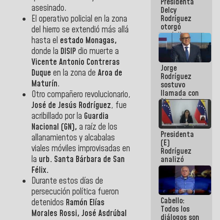
Presidenta
abordar
asesinado.
Delcy
planes de
El operativo policial en la zona
Rodríguez
acción
otorgó
del hierro se extendió más allá
medalla
hasta el
estado Monagas,
"Héroe de
donde la
DISIP
dio muerte a
Venezuela"
a servidores
Vicente Antonio Contreras
Jorge
públicos
Duque
en la zona de
Aroa de
Rodríguez
Maturín
.
sostuvo
llamada con
Otro compañero revolucionario,
Dinorah
José de Jesús Rodríguez
, fue
Figuera y
acribillado por la
Guardia
acuerdan
Nacional (GN),
a raíz de los
primer
Presidenta
encuentro
allanamientos y alcabalas
(E)
presencial
viales móviles improvisadas en
Rodríguez
para el
la
urb. Santa Bárbara de San
analizó
diálogo
junto a
Félix.
gobernadores
Durante estos días de
planes de
persecución política fueron
recuperación
Cabello:
del Sistema
detenidos
Ramón Elías
Todos los
Eléctrico
Morales Rossi, José Asdrúbal
diálogos son
Nacional