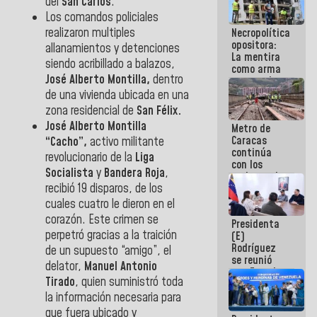
del
San Carlos
.
manejo de
Los comandos policiales
escombros
realizaron multiples
Necropolítica
en La Guaira
opositora:
allanamientos y detenciones
La mentira
siendo acribillado a balazos,
como arma
José Alberto Montilla,
dentro
contra el
Pueblo
de una vivienda ubicada en una
zona residencial de
San Félix.
José Alberto Montilla
Metro de
Caracas
“Cacho”,
activo militante
continúa
revolucionario de la
Liga
con los
Socialista
y
Bandera Roja
,
trabajos de
recibió 19 disparos, de los
mantenimiento
e inspección
cuales cuatro le dieron en el
en la Línea 2
corazón. Este crimen se
Presidenta
perpetró gracias a la traición
(E)
Rodríguez
de un supuesto “amigo”, el
se reunió
delator,
Manuel Antonio
con Estado
Tirado
, quien suministró toda
Mayor
Eléctrico
la información necesaria para
para
que fuera ubicado y