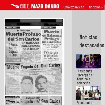
Chávez invicto
Noticias ↓
Noticias
destacadas
Presidenta
Encargada
felicitó a
selección
femenina de
baloncesto
por su
clasificación
Presidenta
a la