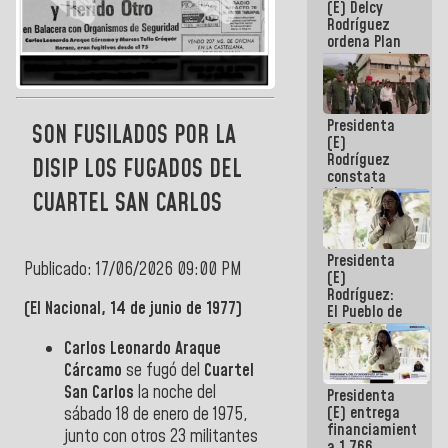
(E) Delcy
AmeriCup
Rodríguez
2027
ordena Plan
maestro de
desarrollo
logístico y
turístico
Presidenta
para La
SON FUSILADOS POR LA
(E)
Guaira
Rodríguez
DISIP LOS FUGADOS DEL
constata
obras de
CUARTEL SAN CARLOS
rehabilitación
de Escuela
Militar de
Presidenta
Mamo en La
Publicado: 17/06/2026 09:00 PM
(E)
Guaira
Rodríguez:
(El Nacional, 14 de junio de 1977)
El Pueblo de
La Guaira
siempre
Carlos Leonardo Araque
estará
Cárcamo
se fugó del
Cuartel
acompañada
San Carlos
la noche del
Presidenta
por el
(E) entrega
sábado 18 de enero de 1975,
Gobierno
financiamientos
Nacional
junto con otros 23 militantes
a 1.766