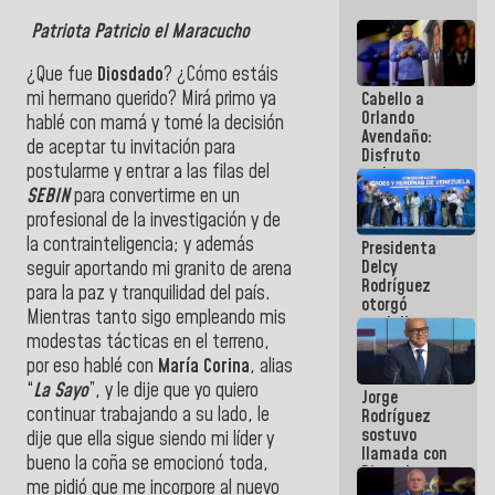
Patriota Patricio el Maracucho
¿Que fue
Diosdado
? ¿Cómo estáis
mi hermano querido? Mirá primo ya
Cabello a
Orlando
hablé con mamá y tomé la decisión
Avendaño:
de aceptar tu invitación para
Disfruto
postularme y entrar a las filas del
cada vez
que escribes
SEBIN
para convertirme en un
porque lo
profesional de la investigación y de
que haces
la contrainteligencia; y además
Presidenta
es
Delcy
embarrarla
seguir aportando mi granito de arena
Rodríguez
para la paz y tranquilidad del país.
otorgó
Mientras tanto sigo empleando mis
medalla
modestas tácticas en el terreno,
"Héroe de
Venezuela"
por eso hablé con
María Corina
, alias
a servidores
“
La Sayo
”, y le dije que yo quiero
Jorge
públicos
continuar trabajando a su lado, le
Rodríguez
sostuvo
dije que ella sigue siendo mi líder y
llamada con
bueno la coña se emocionó toda,
Dinorah
me pidió que me incorpore al nuevo
Figuera y