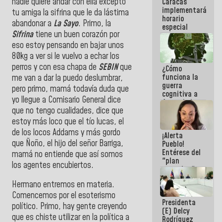
nadie quiere andar con ella excepto
Caracas
del Sistema
implementará
Eléctrico
tu amiga la sifrina que le da lástima
horario
Nacional
abandonar a
La Sayo
. Primo, la
especial
Sifrina
tiene un buen corazón por
para
adaptarse
eso estoy pensando en bajar unos
al plan de
80kg a ver si le vuelvo a echar los
ahorro
perros y con esa chapa de
SEBIN
que
¿Cómo
energético
funciona la
me van a dar la puedo deslumbrar,
guerra
pero primo, mamá todavía duda que
cognitiva a
yo llegue a Comisario General dice
favor de la
que no tengo cualidades, dice que
narrativa
hegemónica?
estoy más loco que el tío lucas, el
(1)
de los locos Addams y más gordo
¡Alerta
que Ñoño, el hijo del señor Barriga,
Pueblo!
Entérese del
mamá no entiende que así somos
"plan
los agentes encubiertos.
enjambre"
de La Sayo
Hermano entremos en materia.
para
sabotear el
Comencemos por el esoterismo
Presidenta
diálogo y
político. Primo, hay gente creyendo
(E) Delcy
promover el
que es chiste utilizar en la política a
Rodríguez
caos