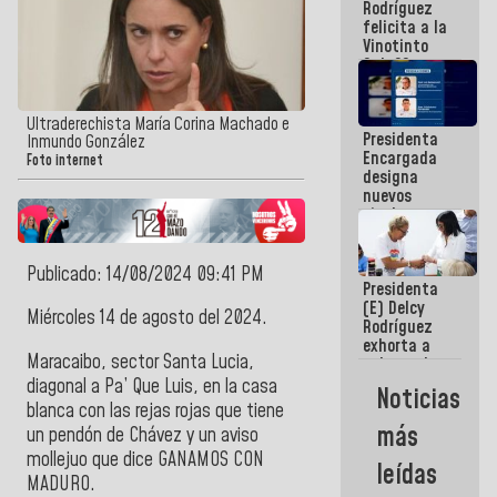
Rodríguez
Internacional
felicita a la
de
Vinotinto
Maiquetía
Sub 20
campeona
frente
México Sub
Ultraderechista María Corina Machado e
Presidenta
23 en los
Inmundo González
Encargada
Centroamericanos
Foto internet
designa
nuevos
titulares en
el
Viceministerio
de Energía
Publicado: 14/08/2024 09:41 PM
Presidenta
Eléctrica y
(E) Delcy
CORPOELEC
Miércoles 14 de agosto del 2024.
Rodríguez
exhorta a
Maracaibo, sector Santa Lucia,
gobernadores
y alcaldes a
diagonal a Pa’ Que Luis, en la casa
Noticias
edificar
blanca con las rejas rojas que tiene
casas para
más
un pendón de Chávez y un aviso
abuelos
mollejuo que dice GANAMOS CON
leídas
MADURO.