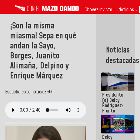
Chávez invicto
Noticias ↓
¡Son la misma
miasma! Sepa en qué
andan la Sayo,
Noticias
Borges, Juanito
destacadas
Alimaña, Delpino y
Enrique Márquez
Escucha esta noticia: 🔊
Presidenta
(e) Delcy
Rodríguez:
Pronto
restableceremos
las
operaciones
en el
Delcy
Aeropuerto