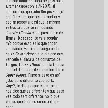
irse con
Inmundo
fuera del país para
juramentarse con la AN2015, el
problema es que
Julio Borges
ya dijo
que él tendría que ser el canciller y
debían respetar casi que la misma
estructura que tenían cuando
Juanito Alimaña
era el presidente de
Narnia.
Diosdado
, te vais acordar
mío porque esto es lo que andan
cocinando, yo mismo tengo el chat
de
La Sayo
diciendo que si tiene que
venderle el alma a los corruptos de
Borges
,
López
y
Vecchio
, ella lo haría
con tal de no dejarle el camino libre a
Super Bigote.
Primo si esto es así
¿Qué es lo diferente que es
La
Sayo
?, lo digo porque ella a todos
nos dice que es diferente y que esta
vez todo será diferente, yo lo que
veo es que todo es como antes o
peor.