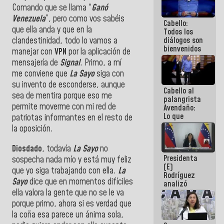
acuerdan
Comando que se llama “
Ganó
primer
Venezuela
”, pero como vos sabéis
Cabello:
encuentro
que ella anda y que en la
Todos los
presencial
diálogos son
clandestinidad, todo lo vamos a
para el
bienvenidos
diálogo
manejar con
VPN
por la aplicación de
siempre que
mensajería de
Signal
. Primo, a mí
estén en el
me conviene que
La Sayo
siga con
marco de la
Constitución
su invento de esconderse, aunque
Cabello al
de la
sea de mentira porque eso me
palangrista
República
permite moverme con mi red de
Avendaño:
Lo que
patriotas informantes en el resto de
vayas a
la oposición.
escribir
hazlo hoy
Diosdado
, todavía
La Sayo
no
por que no
Presidenta
sabemos si
sospecha nada mío y está muy feliz
(E)
la semana
que yo siga trabajando con ella.
La
Rodríguez
que viene
Sayo
dice que en momentos difíciles
analizó
hay
ella valora la gente que no se le va
junto a
programa
gobernadores
porque primo, ahora si es verdad que
planes de
la coña esa parece un ánima sola,
recuperación