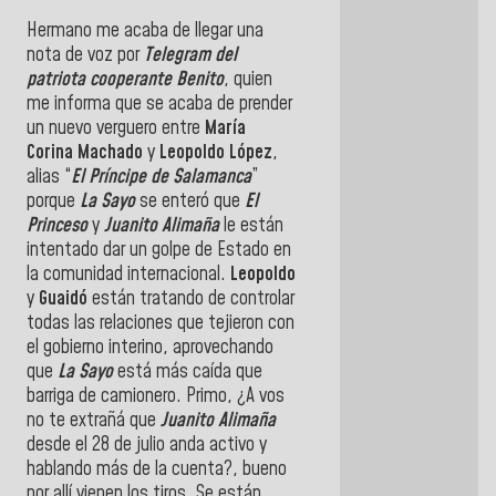
Hermano me acaba de llegar una
nota de voz por
Telegram del
patriota cooperante Benito
, quien
me informa que se acaba de prender
un nuevo verguero entre
María
Corina Machado
y
Leopoldo López
,
alias “
El Príncipe de Salamanca
”
porque
La Sayo
se enteró que
El
Princeso
y
Juanito Alimaña
le están
intentado dar un golpe de Estado en
la comunidad internacional.
Leopoldo
y
Guaidó
están tratando de controlar
todas las relaciones que tejieron con
el gobierno interino, aprovechando
que
La Sayo
está más caída que
barriga de camionero. Primo, ¿A vos
no te extrañá que
Juanito Alimaña
desde el 28 de julio anda activo y
hablando más de la cuenta?, bueno
por allí vienen los tiros. Se están