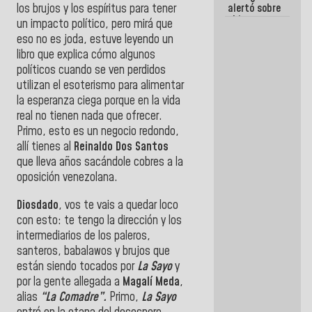
alertó sobre
los brujos y los espíritus para tener
el impacto
un impacto político, pero mirá que
de la
eso no es joda, estuve leyendo un
emergencia
libro que explica cómo algunos
climática en
los oceános
políticos cuando se ven perdidos
utilizan el esoterismo para alimentar
la esperanza ciega porque en la vida
real no tienen nada que ofrecer.
Primo, esto es un negocio redondo,
allí tienes al
Reinaldo Dos Santos
que lleva años sacándole cobres a la
oposición venezolana.
Diosdado
, vos te vais a quedar loco
con esto: te tengo la dirección y los
intermediarios de los paleros,
santeros, babalawos y brujos que
están siendo tocados por
La Sayo
y
por la gente allegada a
Magalí Meda
,
alias
“La Comadre”.
Primo,
La Sayo