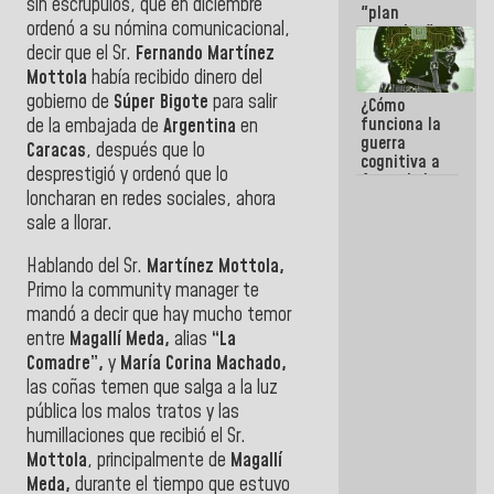
sin escrúpulos, que en diciembre
"plan
ordenó a su nómina comunicacional,
enjambre"
de La Sayo
decir que el Sr.
Fernando Martínez
para
Mottola
había recibido dinero del
sabotear el
gobierno de
Súper Bigote
para salir
¿Cómo
diálogo y
funciona la
de la embajada de
Argentina
en
promover el
guerra
caos
Caracas
, después que lo
cognitiva a
desprestigió y ordenó que lo
favor de la
loncharan en redes sociales, ahora
narrativa
hegemónica?
sale a llorar.
(1)
Hablando del Sr.
Martínez Mottola,
Primo la community manager te
mandó a decir que hay mucho temor
entre
Magallí Meda,
alias
“La
Comadre”,
y
María Corina Machado,
las coñas temen que salga a la luz
pública los malos tratos y las
humillaciones que recibió el Sr.
Mottola
, principalmente de
Magallí
Meda,
durante el tiempo que estuvo