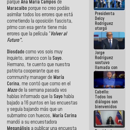
parque
Ana María Campos
de
manejo de
Maracaibo
porque no creo podáis
escombros
Presidenta
en La Guaira
asimilar todos los errores que está
Delcy
cometiendo la oposición fascista,
Rodríguez
primo con esa gente tiene más
otorgó
medalla
errores que la película “
Volver al
"Héroe de
Futuro”.
Venezuela"
a servidores
Diosdado
como vos sois muy
Jorge
públicos
Rodríguez
inquieto, arranco con la
Sayo
.
sostuvo
Hermano, te cuento que nuestra
llamada con
patriota cooperante que es
Dinorah
community manager de
María
Figuera y
acuerdan
Corina
, me contó que como en el
primer
Mazo
de la semana pasada vos
Cabello:
encuentro
habías informado que la
Sayo
había
Todos los
presencial
diálogos son
para el
bajado a 16 puntos en las encuestas
bienvenidos
diálogo
y seguía bajando más que un
siempre que
submarino con huecos,
María Corina
estén en el
marco de la
mandó a su encuestadora
Constitución
Meganálisis
a publicar una encuesta