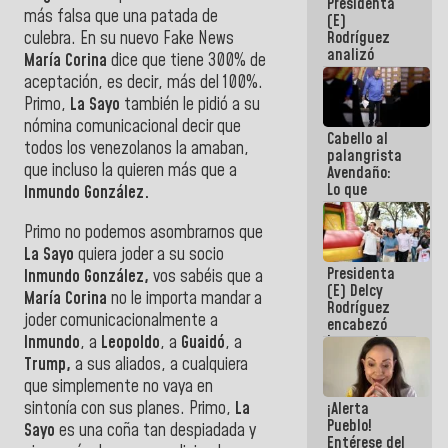
Presidenta
de la
más falsa que una patada de
(E)
República
culebra. En su nuevo Fake News
Rodríguez
analizó
María Corina
dice que tiene 300% de
junto a
aceptación, es decir, más del 100%.
gobernadores
Primo,
La Sayo
también le pidió a su
planes de
recuperación
nómina comunicacional decir que
Cabello al
del Sistema
todos los venezolanos la amaban,
palangrista
Eléctrico
que incluso la quieren más que a
Avendaño:
Nacional
Lo que
Inmundo González.
vayas a
escribir
Primo no podemos asombrarnos que
hazlo hoy
La Sayo
quiera joder a su socio
por que no
Presidenta
sabemos si
Inmundo González,
vos sabéis que a
(E) Delcy
la semana
María Corina
no le importa mandar a
Rodríguez
que viene
joder comunicacionalmente a
encabezó
hay
Inmundo
, a
Leopoldo
, a
Guaidó
, a
lanzamiento
programa
del Plan
Trump,
a sus aliados, a cualquiera
Nacional de
que simplemente no vaya en
Recreación
sintonía con sus planes. Primo,
La
¡Alerta
Vacacional
Pueblo!
Sayo
es una coña tan despiadada y
Entérese del