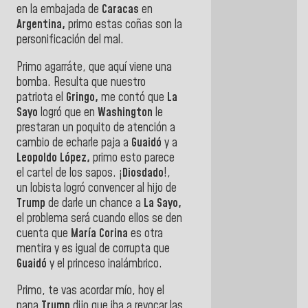
en la embajada de
Caracas
en
Argentina,
primo estas coñas son la
personificación del mal.
Primo agarráte, que aquí viene una
bomba. Resulta que nuestro
patriota el
Gringo,
me contó que
La
Sayo
logró que en
Washington
le
prestaran un poquito de atención a
cambio de echarle paja a
Guaidó
y a
Leopoldo López,
primo esto parece
el cartel de los sapos. ¡
Diosdado
!,
un lobista logró convencer al hijo de
Trump
de darle un chance a
La Sayo,
el problema será cuando ellos se den
cuenta que
María Corina
es otra
mentira y es igual de corrupta que
Guaidó
y el princeso inalámbrico.
Primo, te vas acordar mío, hoy el
pana
Trump
dijo que iba a revocar las