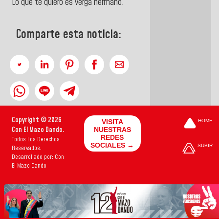
Lo que te quiero es verga hermano.
Comparte esta noticia:
Copyright © 2026
VISITA
HOME
Con El Mazo Dando.
NUESTRAS
REDES
Todos Los Derechos
SOCIALES →
SUBIR
Reservados.
Desarrollado por: Con
El Mazo Dando