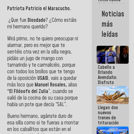
de Ley de
Patriota Patricio el Maracucho.
Arrendamiento
Noticias
aprobada
¿Que fue
Diosdado
? ¿Cómo estáis
por la AN
más
mi hermano querido?
leídas
Mirá primo, no te quiero preocupar ni
alarmar, pero es mejor que te
sentéis otra vez en la silla negra,
pidáis un jugo de mango con
tamarindo y te carmalicéis, porque
Cabello a
con todos los brollos que te tengo
Orlando
Avendaño:
de la oposición
USAID
, vais a quedar
Disfruto
más loco que
Manuel Rosales,
alias
cada vez
“El Filósofo del Zulia
”, cuando se
que escribes
salió de la cocina de su casa porque
porque lo
que haces
había un pote que decía “SAL”.
Llegan dos
es
nuevos
embarrarla
Bueno hermano, agárrate duro de
trenes de
esa silla como si te fueras a montar
trituración
para
en los caballitos que están en el
optimizar