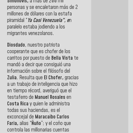
Simonovis,
a más de 200 mil
personas y se encaletaron más de 2
millones de dólares con la estafa
piramidal “
Ya Casi Venezuela”, e
n
paralelo estaba jodiendo a los
migrantes venezolanos.
Diosdado
, nuestro patriota
cooperante que es chofer de los
carritos por puesto de
Bella Vista
te
mandó a decir que consiguió una
información sobre el filósofo del
Zulia
. Resulta que
El Chofer,
gracias
a un trabajo de inteligencia que hizo
en tiempo récord, averiguó que el
testaferro de
Manuel Rosales
en
Costa Rica
y quien le administra
todas sus haciendas, es el
exconcejal de
Maracaibo Carlos
Faria,
alias “
Ñuño
”; y el coño que
controla las millonarias cuentas