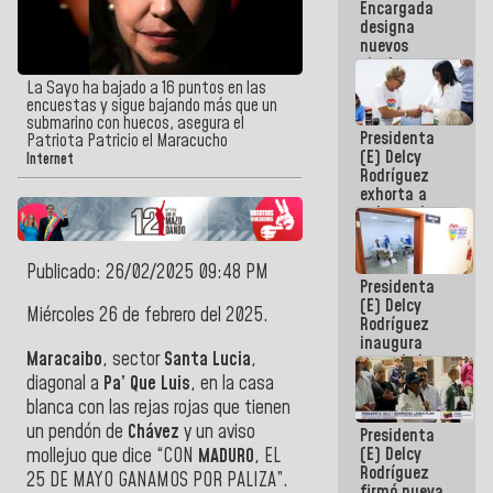
Encargada
Centroamericanos
designa
nuevos
titulares en
el
La Sayo ha bajado a 16 puntos en las
Viceministerio
encuestas y sigue bajando más que un
de Energía
submarino con huecos, asegura el
Presidenta
Eléctrica y
Patriota Patricio el Maracucho
(E) Delcy
CORPOELEC
Internet
Rodríguez
exhorta a
gobernadores
y alcaldes a
edificar
casas para
Publicado: 26/02/2025 09:48 PM
Presidenta
abuelos
(E) Delcy
Miércoles 26 de febrero del 2025.
Rodríguez
inaugura
Maracaibo
, sector
Santa Lucia
,
casa de los
Abuelos
diagonal a
Pa’ Que Luis
, en la casa
Primavera
blanca con las rejas rojas que tienen
en Caracas
un pendón de
Chávez
y un aviso
Presidenta
(E) Delcy
mollejuo que dice “CON
MADURO
, EL
Rodríguez
25 DE MAYO GANAMOS POR PALIZA”.
firmó nueva