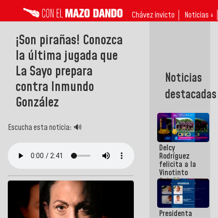
Chávez invicto
Noticias ↓
¡Son pirañas! Conozca
la última jugada que
La Sayo prepara
Noticias
contra Inmundo
destacadas
González
Escucha esta noticia: 🔊
Delcy
Rodríguez
felicita a la
Vinotinto
Sub 20
campeona
frente
México Sub
Presidenta
23 en los