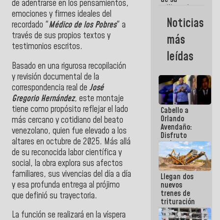
de adentrarse en los pensamientos,
militancia
emociones y firmes ideales del
es la
Noticias
recordado "
Médico de los Pobres
" a
organización
política más
través de sus propios textos y
más
sólida de
testimonios escritos.
Venezuela
leídas
Basado en una rigurosa recopilación
y revisión documental de la
correspondencia real de
José
Gregorio Hernández
, este montaje
tiene como propósito reflejar el lado
Cabello a
Orlando
más cercano y cotidiano del beato
Avendaño:
venezolano, quien fue elevado a los
Disfruto
altares en octubre de 2025. Más allá
cada vez
de su reconocida labor científica y
que escribes
porque lo
social, la obra explora sus afectos
que haces
familiares, sus vivencias del día a día
Llegan dos
es
y esa profunda entrega al prójimo
nuevos
embarrarla
trenes de
que definió su trayectoria.
trituración
para
La función se realizará en la víspera
optimizar