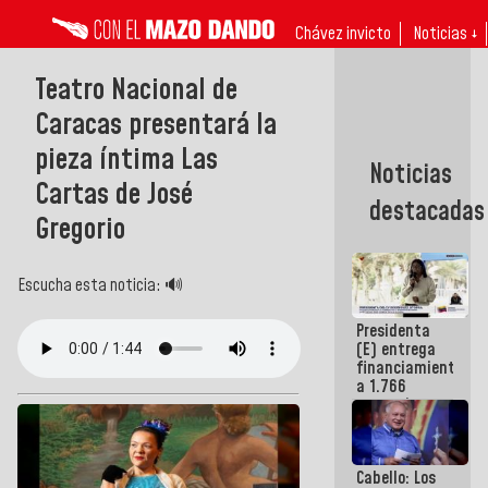
Chávez invicto
Noticias ↓
Teatro Nacional de
Caracas presentará la
pieza íntima Las
Noticias
Cartas de José
destacadas
Gregorio
Escucha esta noticia: 🔊
Presidenta
(E) entrega
financiamientos
a 1.766
comerciantes
y
emprendedores
afectados
Cabello: Los
por