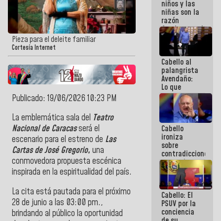
niños y las
terremotos
niñas son la
razón
fundamental
de todo lo
Pieza para el deleite familiar
que
Cortesía Internet
estamos
Cabello al
haciendo
palangrista
Avendaño:
Lo que
vayas a
Publicado: 19/06/2026 10:23 PM
escribir
hazlo hoy
La emblemática sala del
Teatro
por que no
Nacional de Caracas
será el
Cabello
sabemos si
ironiza
la semana
escenario para el estreno de
Las
sobre
que viene
Cartas de José Gregorio
,
una
contradicciones
hay
conmovedora propuesta escénica
y mentiras
programa
de María
inspirada en la espiritualidad del país.
Machado:
¡Créanle!
La cita está pautada para el próximo
Cabello: El
28 de junio a las 03:00 pm.,
PSUV por la
conciencia
brindando al público la oportunidad
de su