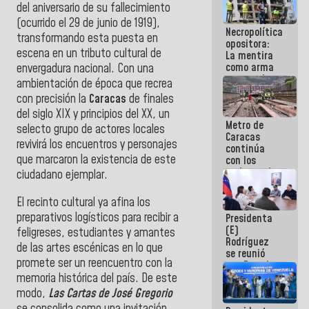
del aniversario de su fallecimiento
manejo de
escombros
(ocurrido el 29 de junio de 1919),
Necropolítica
en La Guaira
transformando esta puesta en
opositora:
escena en un tributo cultural de
La mentira
como arma
envergadura nacional. Con una
contra el
ambientación de época que recrea
Pueblo
con precisión la
Caracas
de finales
del siglo XIX y principios del XX, un
Metro de
selecto grupo de actores locales
Caracas
revivirá los encuentros y personajes
continúa
que marcaron la existencia de este
con los
trabajos de
ciudadano ejemplar.
mantenimiento
e inspección
El recinto cultural ya afina los
en la Línea 2
preparativos logísticos para recibir a
Presidenta
(E)
feligreses, estudiantes y amantes
Rodríguez
de las artes escénicas en lo que
se reunió
promete ser un reencuentro con la
con Estado
Mayor
memoria histórica del país. De este
Eléctrico
modo,
Las Cartas de José Gregorio
para
se consolida como una invitación