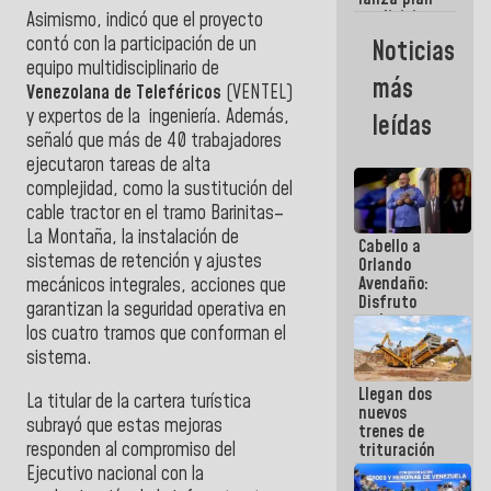
semana
crediticio
Asimismo, indicó que el proyecto
con subsidio
contó con la participación de un
Noticias
a Juntas de
equipo multidisciplinario de
Condominio
más
Venezolana de Teleféricos
(VENTEL)
y expertos de la ingeniería.
Además,
leídas
señaló que más de 40 trabajadores
ejecutaron tareas de alta
complejidad, como la sustitución del
cable tractor en el tramo Barinitas–
La Montaña, la instalación de
Cabello a
sistemas de retención y ajustes
Orlando
Avendaño:
mecánicos integrales, acciones que
Disfruto
garantizan la seguridad operativa en
cada vez
los cuatro tramos que conforman el
que escribes
sistema.
porque lo
que haces
Llegan dos
es
​La titular de la cartera turística
nuevos
embarrarla
subrayó que estas mejoras
trenes de
responden al compromiso del
trituración
para
Ejecutivo nacional con la
optimizar