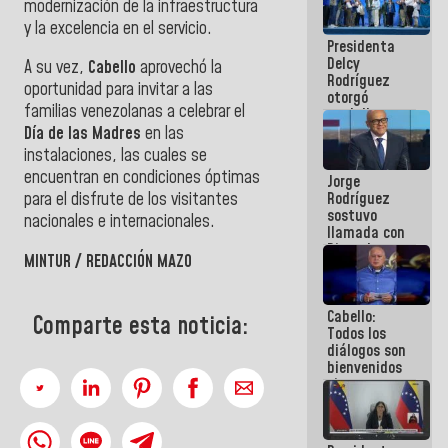
modernización de la infraestructura
manejo de
y la excelencia en el servicio.
escombros
Presidenta
en La Guaira
Delcy
A su vez,
Cabello
aprovechó la
Rodríguez
oportunidad para invitar a las
otorgó
familias venezolanas a celebrar el
medalla
"Héroe de
Día de las Madres
en las
Venezuela"
instalaciones, las cuales se
a servidores
encuentran en condiciones óptimas
Jorge
públicos
Rodríguez
para el disfrute de los visitantes
sostuvo
nacionales e internacionales.
llamada con
Dinorah
MINTUR / REDACCIÓN MAZO
Figuera y
acuerdan
primer
Cabello:
encuentro
Comparte esta noticia:
Todos los
presencial
diálogos son
para el
bienvenidos
diálogo
siempre que
estén en el
marco de la
Constitución