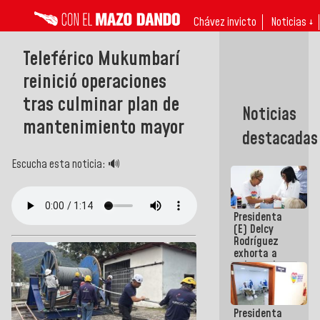
Chávez invicto
Noticias ↓
Teleférico Mukumbarí
reinició operaciones
tras culminar plan de
Noticias
mantenimiento mayor
destacadas
Escucha esta noticia: 🔊
Presidenta
(E) Delcy
Rodríguez
exhorta a
gobernadores
y alcaldes a
edificar
casas para
Presidenta
abuelos