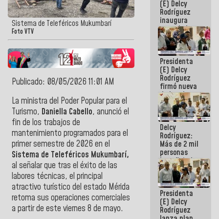
(E) Delcy
Rodríguez
inaugura
Sistema de Teleféricos Mukumbarí
casa de los
Foto VTV
Abuelos
Primavera
en Caracas
Presidenta
(E) Delcy
Rodríguez
Publicado: 08/05/2026 11:01 AM
firmó nueva
de Ley de
La ministra del Poder Popular para el
Arrendamiento
aprobada
Turismo,
Daniella Cabello
, anunció el
por la AN
fin de los trabajos de
Delcy
mantenimiento programados para el
Rodríguez:
primer semestre de 2026 en el
Más de 2 mil
personas
Sistema de Teleféricos Mukumbarí,
beneficiadas
al señalar
que tras el éxito de las
con planes
labores técnicas, el principal
para
atención de
atractivo turístico del estado Mérida
Presidenta
emergencia
retoma sus operaciones comerciales
(E) Delcy
sísmica en
a partir de este viernes 8 de mayo.
Rodríguez
la última
lanza plan