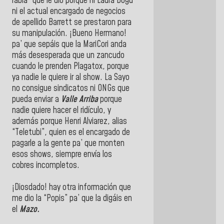
rabia” que le dio porque ni Laura Dogu
ni el actual encargado de negocios
de apellido Barrett se prestaron para
su manipulación. ¡Bueno Hermano!
pa’ que sepáis que la MariCori anda
más desesperada que un zancudo
cuando le prenden Plagatox, porque
ya nadie le quiere ir al show. La Sayo
no consigue sindicatos ni ONGs que
pueda enviar a
Valle Arriba
porque
nadie quiere hacer el ridículo, y
además porque Henri Alviarez, alias
“Teletubi”, quien es el encargado de
pagarle a la gente pa’ que monten
esos shows, siempre envía los
cobres incompletos.
¡Diosdado! hay otra información que
me dio la “Popis” pa’ que la digáis en
el
Mazo.