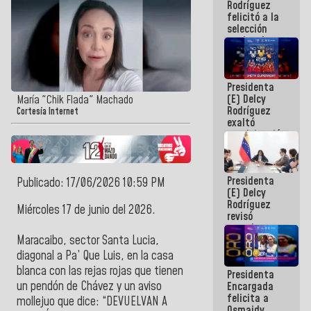
Rodríguez
felicitó a la
selección
nacional
masculina
de voleibol
campeona
Presidenta
de la Copa
(E) Delcy
Panamericana
María "Chik Flada" Machado
Rodríguez
Sub-17
Cortesía Internet
exaltó
participación
de
Venezuela
en Juegos
Presidenta
Centroamericanos
Publicado: 17/06/2026 10:59 PM
(E) Delcy
y del Caribe
Rodríguez
2026
Miércoles 17 de junio del 2026.
revisó
agenda
económica y
Maracaibo, sector Santa Lucia,
ejecución de
diagonal a Pa’ Que Luis, en la casa
fondos de
blanca con las rejas rojas que tienen
Presidenta
emergencia
un pendón de Chávez y un aviso
Encargada
post-sismos
felicita a
mollejuo que dice: “DEVUELVAN A
Osmaidy