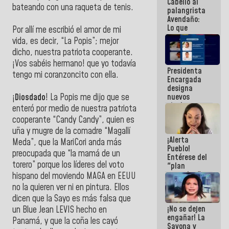
Cabello al
de la
bateando con una raqueta de tenis.
palangrista
República
Avendaño:
Lo que
Por allí me escribió el amor de mi
vayas a
vida, es decir, “La Popis”; mejor
escribir
dicho, nuestra patriota cooperante.
hazlo hoy
por que no
¡Vos sabéis hermano! que yo todavía
Presidenta
sabemos si
tengo mi coranzoncito con ella.
Encargada
la semana
designa
que viene
nuevos
¡
Diosdado
! La Popis me dijo que se
hay
titulares en
programa
enteró por medio de nuestra patriota
el
cooperante “Candy Candy”, quien es
Viceministerio
uña y mugre de la comadre “Magallí
de Energía
¡Alerta
Eléctrica y
Meda”, que la MariCori anda más
Pueblo!
CORPOELEC
preocupada que “la mamá de un
Entérese del
torero” porque los líderes del voto
"plan
enjambre"
hispano del moviendo MAGA en EEUU
de La Sayo
no la quieren ver ni en pintura. Ellos
para
dicen que la Sayo es más falsa que
sabotear el
¡No se dejen
diálogo y
un Blue Jean LEVIS hecho en
engañar! La
promover el
Panamá, y que la coña les cayó
Sayona y
caos