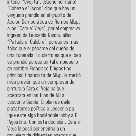
interior “Ovejita”. ¡Bueno hermano!
“Cabeza e’ Isopo” dice que hay un
verguero prendio en el grupito de
Acción Democrática de Ramos Allup,
alias “Cara e’ Vieja”, por el sorpresivo
ingreso de Leocenis García, alias
“Patada e’ Culebra”, porque es más
falso que el pésame del dueño de
una funeraria. Lo cierto es que el peo
se prendió porque un tal empresario
de nombre Francisco D’Agostino,
principal financista de Allup, le metió
más presión que un compresor de
pintura a Cara e´ Veja pa´que
aceptara en las filas de AD a
Leocenis García. El plan es darle
plataforma política a Leocenis pa
´que este siga haciéndole lobby a D
´Agostino. Con esta decisión, Cara e´
Vieja le pasó por encima a un
mollejero de dirigentes adecos que