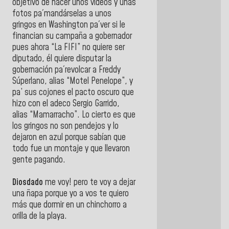
objetivo de hacer unos videos y unas
fotos pa´mandárselas a unos
gringos en Washington pa´ver si le
financian su campaña a gobernador
pues ahora “La FIFI” no quiere ser
diputado, él quiere disputar la
gobernación pa´revolcar a Freddy
Súperlano, alias “Motel Penelope”, y
pa’ sus cojones el pacto oscuro que
hizo con el adeco Sergio Garrido,
alias “Mamarracho”. Lo cierto es que
los gringos no son pendejos y lo
dejaron en azul porque sabían que
todo fue un montaje y que llevaron
gente pagando.
Diosdado
me voy! pero te voy a dejar
una ñapa porque yo a vos te quiero
más que dormir en un chinchorro a
orilla de la playa.