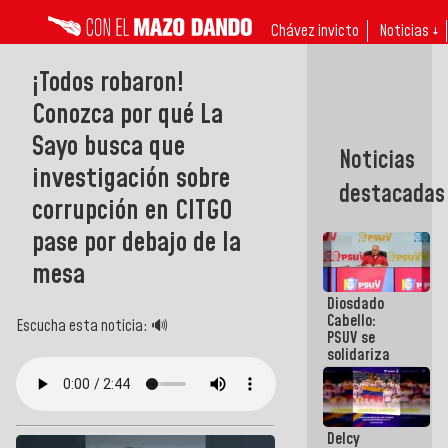
Chávez invicto
Noticias ↓
¡Todos robaron!
Conozca por qué La
Sayo busca que
Noticias
investigación sobre
destacadas
corrupción en CITGO
pase por debajo de la
mesa
Diosdado
Cabello:
Escucha esta noticia: 🔊
PSUV se
solidariza
con
Colombia
tras
terremoto
Delcy
de 7,4