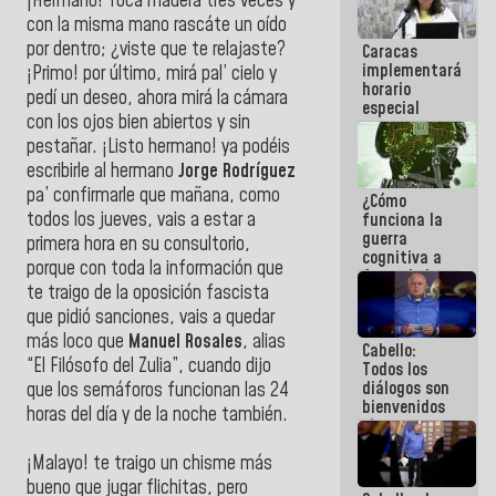
¡Hermano! Tocá madera tres veces y
porque lo
con la misma mano rascáte un oído
que haces
por dentro; ¿viste que te relajaste?
Caracas
es
implementará
embarrarla
¡Primo! por último, mirá pal’ cielo y
horario
pedí un deseo, ahora mirá la cámara
especial
con los ojos bien abiertos y sin
para
adaptarse
pestañar. ¡Listo hermano! ya podéis
al plan de
escribirle al hermano
Jorge Rodríguez
ahorro
pa’ confirmarle que mañana, como
¿Cómo
energético
todos los jueves, vais a estar a
funciona la
guerra
primera hora en su consultorio,
cognitiva a
porque con toda la información que
favor de la
te traigo de la oposición fascista
narrativa
hegemónica?
que pidió sanciones, vais a quedar
(1)
más loco que
Manuel Rosales
, alias
Cabello:
“El Filósofo del Zulia”, cuando dijo
Todos los
diálogos son
que los semáforos funcionan las 24
bienvenidos
horas del día y de la noche también.
siempre que
estén en el
¡Malayo! te traigo un chisme más
marco de la
Constitución
bueno que jugar flichitas, pero