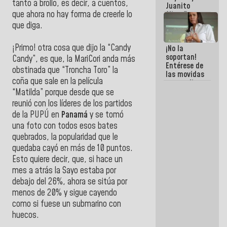
tanto a brollo, es decir, a cuentos,
Juanito
que ahora no hay forma de creerle lo
Alimaña son
harina del
que diga.
mismo
costal
¡Primo! otra cosa que dijo la “Candy
¡No la
soportan!
Candy”, es que, la MariCori anda más
Entérese de
obstinada que “Troncha Toro” la
las movidas
coña que sale en la película
que realizan
antiguos
“Matilda” porque desde que se
cómplices
reunió con los líderes de los partidos
de La Sayo
de la PUPÚ en
Panamá
y se tomó
para
una foto con todos esos bates
sacudírsela
quebrados, la popularidad que le
quedaba cayó en más de 10 puntos.
Esto quiere decir, que, si hace un
mes a atrás la Sayo estaba por
debajo del 26%, ahora se sitúa por
menos de 20% y sigue cayendo
como si fuese un submarino con
huecos.