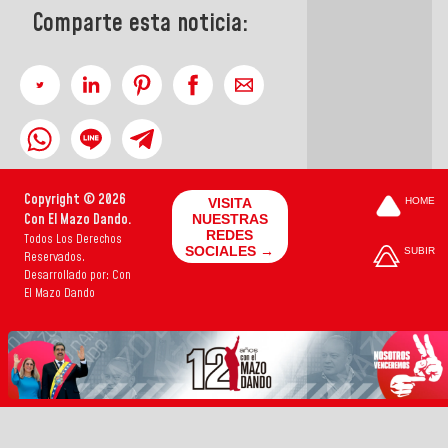
Comparte esta noticia:
Copyright © 2026
VISITA
HOME
Con El Mazo Dando.
NUESTRAS
REDES
Todos Los Derechos
SOCIALES →
SUBIR
Reservados.
Desarrollado por: Con
El Mazo Dando