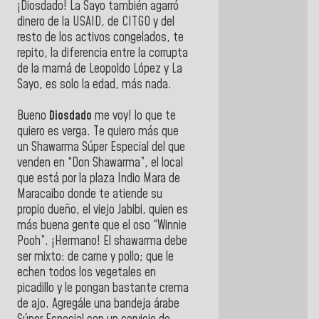
¡Diosdado! La Sayo también agarró
dinero de la USAID, de CITGO y del
resto de los activos congelados, te
repito, la diferencia entre la corrupta
de la mamá de Leopoldo López y La
Sayo, es solo la edad, más nada.
Bueno
Diosdado
me voy! lo que te
quiero es verga. Te quiero más que
un Shawarma Súper Especial del que
venden en “Don Shawarma”, el local
que está por la plaza Indio Mara de
Maracaibo donde te atiende su
propio dueño, el viejo Jabibi, quien es
más buena gente que el oso “Winnie
Pooh”. ¡Hermano! El shawarma debe
ser mixto: de carne y pollo; que le
echen todos los vegetales en
picadillo y le pongan bastante crema
de ajo. Agregále una bandeja árabe