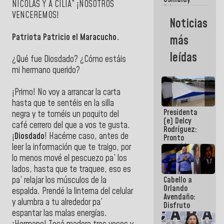
NICOLÁS Y A CILIA” ¡NOSOTROS
Arias y
VENCEREMOS!
Giraly
Noticias
Marcano por
hacer
Patriota Patricio el Maracucho.
más
historia en
los
leídas
Centroamericanos
¿Qué fue Diosdado? ¿Cómo estáis
mi hermano querido?
¡Primo! No voy a arrancar la carta
hasta que te sentéis en la silla
Presidenta
negra y te toméis un poquito del
(e) Delcy
café cerrero del que a vos te gusta.
Rodríguez:
¡
Diosdado
! Hacéme caso, antes de
Pronto
restableceremos
leer la información que te traigo, por
las
lo menos mové el pescuezo pa’ los
operaciones
lados, hasta que te traquee, eso es
en el
Cabello a
pa’ relajar los músculos de la
Aeropuerto
Orlando
Internacional
espalda. Prendé la linterna del celular
Avendaño:
de
y alumbra a tu alrededor pa’
Disfruto
Maiquetía
espantar las malas energías.
cada vez
que escribes