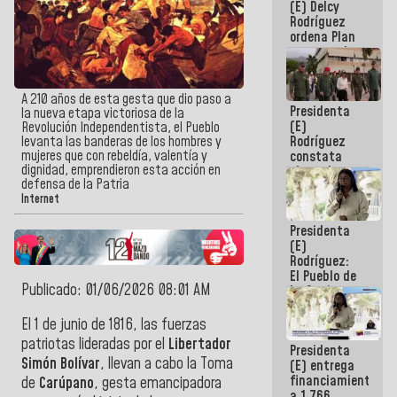
(E) Delcy
AmeriCup
Rodríguez
2027
ordena Plan
maestro de
desarrollo
logístico y
turístico
A 210 años de esta gesta que dio paso a
Presidenta
para La
la nueva etapa victoriosa de la
(E)
Guaira
Revolución Independentista, el Pueblo
Rodríguez
levanta las banderas de los hombres y
mujeres que con rebeldía, valentía y
constata
dignidad, emprendieron esta acción en
obras de
defensa de la Patria
rehabilitación
Internet
de Escuela
Militar de
Presidenta
Mamo en La
(E)
Guaira
Rodríguez:
El Pueblo de
Publicado: 01/06/2026 08:01 AM
La Guaira
siempre
estará
El 1 de junio de 1816, las fuerzas
acompañada
patriotas lideradas por el
Libertador
Presidenta
por el
Simón Bolívar
, llevan a cabo la Toma
(E) entrega
Gobierno
financiamientos
Nacional
de
Carúpano
, gesta emancipadora
a 1.766