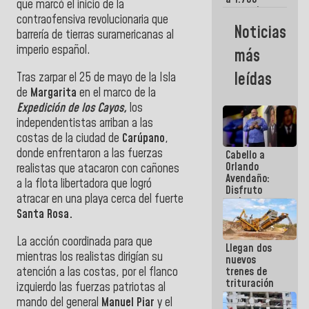
que marcó el inicio de la
comerciantes
contraofensiva revolucionaria que
y
Noticias
emprendedores
barrería de tierras suramericanas al
afectados
imperio español.
más
por
terremotos
leídas
Tras zarpar el 25 de mayo de la Isla
de
Margarita
en el marco de la
Expedición de los Cayos,
los
independentistas arriban a las
costas de la ciudad de
Carúpano
,
donde enfrentaron a las fuerzas
Cabello a
Orlando
realistas que atacaron con cañones
Avendaño:
a la flota libertadora que logró
Disfruto
atracar en una playa cerca del fuerte
cada vez
Santa Rosa.
que escribes
porque lo
que haces
La acción coordinada para que
Llegan dos
es
mientras los realistas dirigían su
nuevos
embarrarla
atención a las costas, por el flanco
trenes de
trituración
izquierdo las fuerzas patriotas al
para
mando del general
Manuel Piar
y el
optimizar