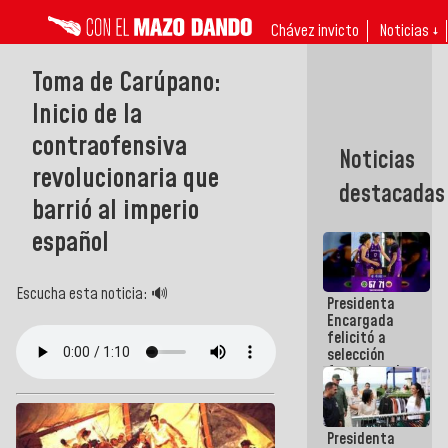
Chávez invicto
Noticias ↓
Toma de Carúpano:
Inicio de la
contraofensiva
Noticias
revolucionaria que
destacadas
barrió al imperio
español
Escucha esta noticia: 🔊
Presidenta
Encargada
felicitó a
selección
femenina de
baloncesto
por su
clasificación
Presidenta
a la