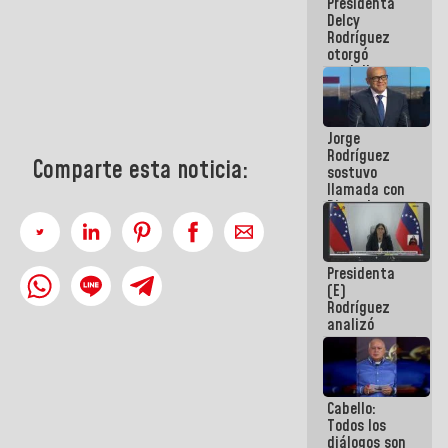
Presidenta
abordar
Delcy
planes de
Rodríguez
acción
otorgó
medalla
"Héroe de
Venezuela"
a servidores
Jorge
públicos
Rodríguez
Comparte esta noticia:
sostuvo
llamada con
Dinorah
Figuera y
acuerdan
primer
Presidenta
encuentro
(E)
presencial
Rodríguez
para el
analizó
diálogo
junto a
gobernadores
planes de
recuperación
Cabello:
del Sistema
Todos los
Eléctrico
diálogos son
Nacional