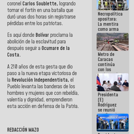
coronel
Carlos Soublette,
logrando
manejo de
escombros
tomar el fortín en una batalla que
Necropolítica
en La Guaira
duró unas dos horas sin registrarse
opositora:
pérdidas entre los patriotas.
La mentira
como arma
contra el
Es aquí donde
Bolívar
proclama la
Pueblo
abolición de la esclavitud para
después seguir a
Ocumare de la
Metro de
Costa.
Caracas
continúa
A 210 años de esta gesta que dio
con los
paso a la nueva etapa victoriosa de
trabajos de
la
Revolución Independentista,
el
mantenimiento
e inspección
Pueblo levanta las banderas de los
en la Línea 2
hombres y mujeres que con rebeldía,
Presidenta
valentía y dignidad, emprendieron
(E)
Rodríguez
esta acción en defensa de la Patria.
se reunió
con Estado
Mayor
Eléctrico
REDACCIÓN MAZO
para