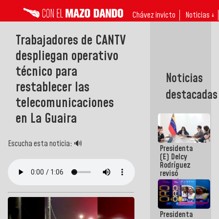
Chávez invicto
Noticias ↓
Trabajadores de CANTV
despliegan operativo
técnico para
Noticias
restablecer las
destacadas
telecomunicaciones
en La Guaira
Escucha esta noticia: 🔊
Presidenta
(E) Delcy
Rodríguez
revisó
agenda
económica y
ejecución de
fondos de
Presidenta
emergencia