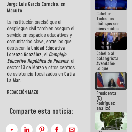
Jorge Luis García Carneiro, en
al plan de
ahorro
Macuto.
Cabello:
energético
Todos los
La institución precisó que el
diálogos son
despliegue civil también asegura el
bienvenidos
siempre que
servicio en espacios educativos y
estén en el
comunitarios clave, entre los que
marco de la
destacan la
Unidad Educativa
Constitución
Cabello al
de la
Lorenzo González
, el
Complejo
palangrista
República
Educativo República de Panamá
, el
Avendaño:
sector 10 de Marzo y otros centros
Lo que
vayas a
de asistencia focalizados en
Catia
escribir
La Mar
.
hazlo hoy
por que no
REDACCIÓN MAZO
Presidenta
sabemos si
(E)
la semana
Rodríguez
que viene
analizó
hay
Comparte esta noticia:
junto a
programa
gobernadores
planes de
recuperación