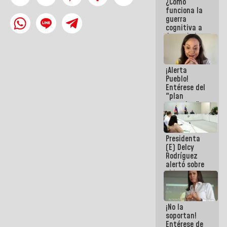
¿Cómo
del Sistema
funciona la
Eléctrico
guerra
Nacional
cognitiva a
favor de la
narrativa
hegemónica?
(1)
¡Alerta
Pueblo!
Entérese del
"plan
enjambre"
de La Sayo
para
sabotear el
Presidenta
diálogo y
(E) Delcy
promover el
Rodríguez
caos
alertó sobre
el impacto
de la
emergencia
climática en
¡No la
los oceános
soportan!
Entérese de