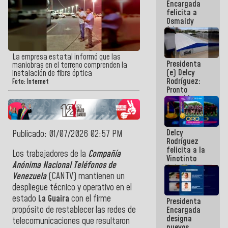
Encargada
post-sismos
felicita a
Osmaidy
Arias y
Giraly
Marcano por
hacer
La empresa estatal informó que las
Presidenta
historia en
maniobras en el terreno comprenden la
(e) Delcy
los
instalación de fibra óptica
Rodríguez:
Centroamericanos
Foto: Internet
Pronto
restableceremos
las
operaciones
en el
Delcy
Aeropuerto
Publicado: 01/07/2026 02:57 PM
Rodríguez
Internacional
felicita a la
de
Los trabajadores de la
Compañía
Vinotinto
Maiquetía
Anónima Nacional Teléfonos de
Sub 20
campeona
Venezuela
(CANTV) mantienen un
frente
despliegue técnico y operativo en el
México Sub
estado
La Guaira
con el firme
Presidenta
23 en los
propósito de restablecer las redes de
Encargada
Centroamericanos
designa
telecomunicaciones que resultaron
nuevos