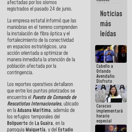
afectadas por los sismos
titulares en
registrados el pasado 24 de junio.
el
Noticias
Viceministerio
de Energía
La empresa estatal informó que las
más
Eléctrica y
maniobras en el terreno comprenden
CORPOELEC
leídas
la instalación de fibra óptica y el
fortalecimiento de la conectividad
en espacios estratégicos, una
acción orientada a optimizar de
manera inmediata la atención de la
población afectada por la
Cabello a
Orlando
contingencia.
Avendaño:
Disfruto
Los reportes operativos detallaron
cada vez
que entre los puntos priorizados se
que escribes
porque lo
encuentra el
Puesto de Comando de
que haces
Rescatistas Internacionales,
ubicado
Caracas
es
en la
Aduana Marítima
, además de
implementará
embarrarla
horario
los refugios temporales del
especial
Bolipuerto
de
La Guaira
, en la
para
parroquia
Maiquetía
, y del
Estadio
adaptarse