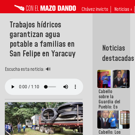
Chávez invicto
Noticias ↓
Trabajos hídricos
garantizan agua
potable a familias en
Noticias
San Felipe en Yaracuy
destacadas
Escucha esta noticia: 🔊
Cabello
sobre la
Guardia del
Pueblo: Es
extraordinario
como esos
muchachos
y
Cabello: Los
muchachas