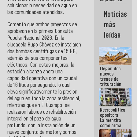
un inmoral
solucionar la necesidad de agua en
de la
las comunidades atendidas.
Noticias
política
más
Comentó que ambos proyectos se
aprobaron en la primera Consulta
leídas
Popular Nacional 2026. En la
ciudadela Hugo Chávez se instalaron
dos bombas centrífugas de 15 HP,
además de sus componentes
eléctricos. Con estas mejoras, la
Llegan dos
estación alcanza ahora una
nuevos
capacidad operativa con un caudal
trenes de
trituración
de 16 litros por segundo, lo cual
para
eleva significativamente la presión
optimizar
del agua en toda la zona residencial,
manejo de
mientras que en El Guarapo, se
escombros
Necropolítica
en La Guaira
realizaron labores de rehabilitación
opositora:
integral en el pozo de agua
La mentira
profundo, con la instalación de un
como arma
contra el
nuevo conjunto de motor y bomba
Pueblo