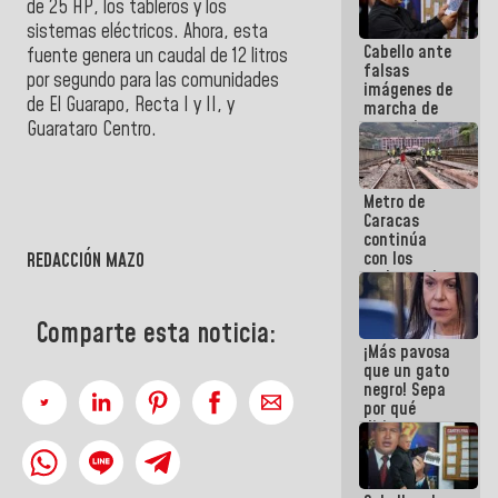
de 25 HP, los tableros y los
sistemas eléctricos. Ahora, esta
Cabello ante
fuente genera un caudal de 12 litros
falsas
por segundo para las comunidades
imágenes de
de El Guarapo, Recta I y II, y
marcha de
extremistas:
Guarataro Centro.
Son unos
coberos,
viven de la
Metro de
mentira
Caracas
continúa
con los
REDACCIÓN MAZO
trabajos de
mantenimiento
e inspección
Comparte esta noticia:
en la Línea 2
¡Más pavosa
que un gato
negro! Sepa
por qué
dirigentes
opositores
se
desmarcan