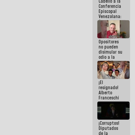
Cabello a la
de La Sayo
Conferencia
Episcopal
Venezolana:
Son unos
inmorales,
ni una
botella de
Opositores
agua han
no pueden
llevado
disimular su
odio a la
paz del
pueblo
¡El
resignado!
Alberto
Franceschi
muestra su
frustración
ante
burguesía
¡Corruptos!
de siempre
Diputados
de la