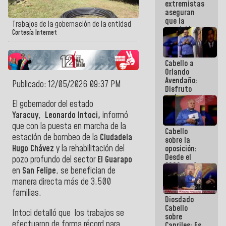
extremistas
se enlazan
aseguran
con la gente
que la
Trabajos de la gobernación de la entidad
oposición
Cortesía Internet
actual es la
más
dividida de
Cabello a
la historia
Orlando
de
Avendaño:
Venezuela
Publicado: 12/05/2026 09:37 PM
Disfruto
cada vez
El gobernador del estado
que escribes
porque lo
Yaracuy
,
Leonardo Intoci,
informó
que haces
que con la puesta en marcha de la
Cabello
es
estación de bombeo de la
Ciudadela
sobre la
embarrarla
Hugo Chávez
y la rehabilitación del
oposición:
Desde el
pozo profundo del sector
El Guarapo
2002 están
en
San Felipe
, se benefician de
intentando
manera directa más de 3.500
quemar el
país ante la
familias.
Diosdado
ausencia de
Cabello
políticos
Intoci detalló que los trabajos se
sobre
verdaderos
efectuaron de forma récord para
Capriles: Es