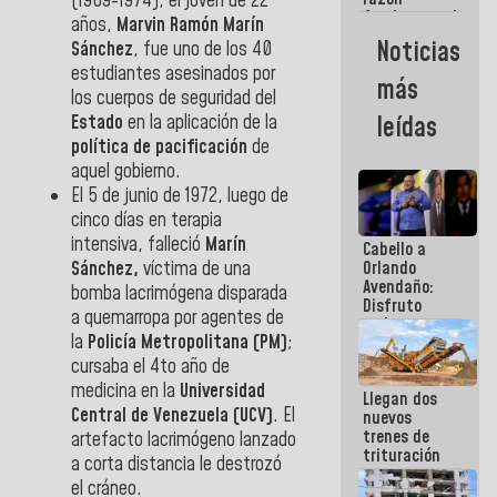
(1969-1974), el joven de 22
fundamental
años,
Marvin Ramón Marín
de todo lo
Noticias
Sánchez
, fue uno de los 40
que
estudiantes asesinados por
estamos
más
haciendo
los cuerpos de seguridad del
Estado
en la aplicación de la
leídas
política de pacificación
de
aquel gobierno.
El 5 de junio de 1972, luego de
cinco días en terapia
intensiva, falleció
Marín
Cabello a
Sánchez,
víctima de una
Orlando
Avendaño:
bomba lacrimógena disparada
Disfruto
a quemarropa por agentes de
cada vez
la
Policía Metropolitana (PM)
;
que escribes
porque lo
cursaba el 4to año de
que haces
medicina en la
Universidad
Llegan dos
es
Central de Venezuela (UCV)
. El
nuevos
embarrarla
trenes de
artefacto lacrimógeno lanzado
trituración
a corta distancia le destrozó
para
el cráneo.
optimizar