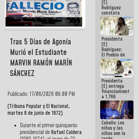
(E)
Guaira
Rodríguez
constata
obras de
rehabilitación
de Escuela
Militar de
Presidenta
Mamo en La
Tras 5 Días de Agonía
(E)
Guaira
Rodríguez:
Murió el Estudiante
El Pueblo de
La Guaira
MARVIN RAMÓN MARÍN
siempre
estará
SÁNCHEZ
acompañada
Presidenta
por el
(E) entrega
Gobierno
financiamientos
Nacional
Publicado: 17/06/2026 09:00 PM
a 1.766
comerciantes
(Tribuna Popular y El Nacional,
y
emprendedores
martes 6 de junio de 1972)
afectados
Cabello: Los
por
Durante el primer quinquenio
niños y las
terremotos
presidencial de
Rafael Caldera
niñas son la
razón