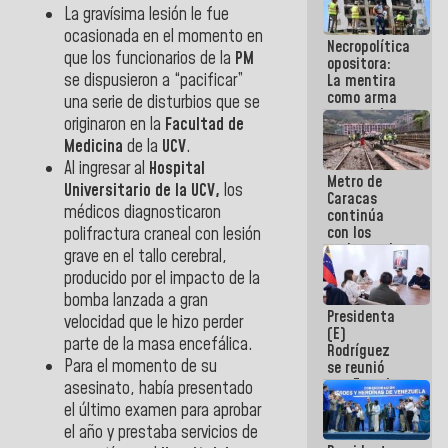
La gravísima lesión le fue
manejo de
escombros
ocasionada en el momento en
Necropolítica
en La Guaira
que los funcionarios de la
PM
opositora:
se dispusieron a “pacificar”
La mentira
como arma
una serie de disturbios que se
contra el
originaron en la
Facultad de
Pueblo
Medicina
de la
UCV
.
Al ingresar al
Hospital
Metro de
Universitario de la UCV,
los
Caracas
médicos diagnosticaron
continúa
con los
polifractura craneal con lesión
trabajos de
grave en el tallo cerebral,
mantenimiento
producido por el impacto de la
e inspección
bomba lanzada a gran
en la Línea 2
Presidenta
velocidad que le hizo perder
(E)
parte de la masa encefálica.
Rodríguez
Para el momento de su
se reunió
con Estado
asesinato, había presentado
Mayor
el último examen para aprobar
Eléctrico
el año y prestaba servicios de
para