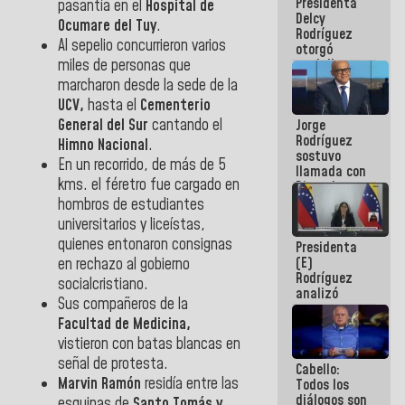
Presidenta
abordar
pasantía en el
Hospital de
Delcy
planes de
Ocumare del Tuy
.
Rodríguez
acción
Al sepelio concurrieron varios
otorgó
miles de personas que
medalla
"Héroe de
marcharon desde la sede de la
Venezuela"
UCV,
hasta el
Cementerio
a servidores
General del Sur
cantando el
Jorge
públicos
Rodríguez
Himno Nacional
.
sostuvo
En un recorrido, de más de 5
llamada con
kms. el féretro fue cargado en
Dinorah
Figuera y
hombros de estudiantes
acuerdan
universitarios y liceístas,
primer
quienes entonaron consignas
Presidenta
encuentro
(E)
en rechazo al gobierno
presencial
Rodríguez
para el
socialcristiano.
analizó
diálogo
Sus compañeros de la
junto a
Facultad de Medicina,
gobernadores
planes de
vistieron con batas blancas en
recuperación
señal de protesta.
Cabello:
del Sistema
Marvin Ramón
residía entre las
Todos los
Eléctrico
diálogos son
Nacional
esquinas de
Santo Tomás y