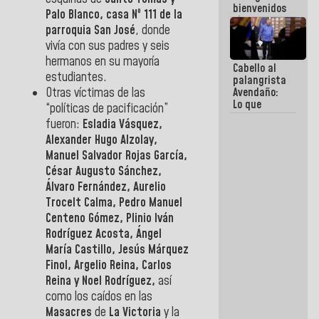
bienvenidos
Palo Blanco, casa Nº 111 de la
siempre que
parroquia San José
, donde
estén en el
marco de la
vivía con sus padres y seis
Constitución
hermanos en su mayoría
Cabello al
de la
estudiantes.
palangrista
República
Otras víctimas de las
Avendaño:
Lo que
“políticas de pacificación”
vayas a
fueron:
Esladia Vásquez,
escribir
Alexander Hugo Alzolay,
hazlo hoy
por que no
Manuel Salvador Rojas García,
sabemos si
César Augusto Sánchez,
la semana
Álvaro Fernández, Aurelio
que viene
hay
Trocelt Calma, Pedro Manuel
programa
Centeno Gómez, Plinio Iván
Rodríguez Acosta, Ángel
María Castillo, Jesús Márquez
Finol, Argelio Reina, Carlos
Reina y Noel Rodríguez,
así
como los caídos en las
Masacres
de
La Victoria
y la