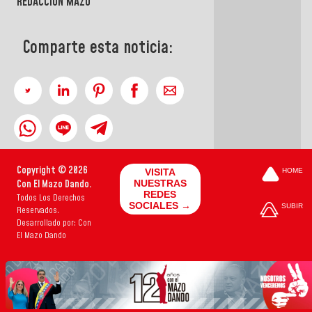
REDACCIÓN MAZO
Comparte esta noticia:
Copyright © 2026
VISITA
HOME
Con El Mazo Dando.
NUESTRAS
REDES
Todos Los Derechos
SOCIALES →
SUBIR
Reservados.
Desarrollado por: Con
El Mazo Dando