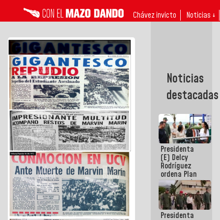
Chávez invicto
Noticias ↓
Noticias
destacadas
Presidenta
(E) Delcy
Rodríguez
ordena Plan
maestro de
desarrollo
logístico y
turístico
Presidenta
para La