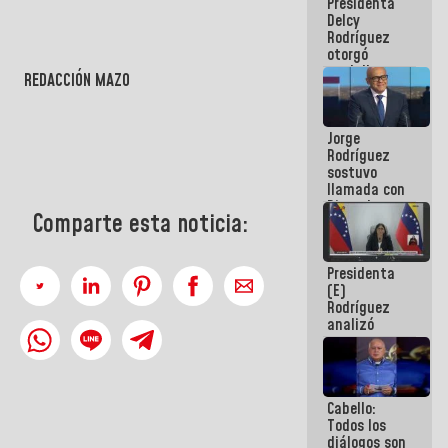
Presidenta
abordar
Delcy
planes de
Rodríguez
acción
otorgó
medalla
REDACCIÓN MAZO
"Héroe de
Venezuela"
a servidores
Jorge
públicos
Rodríguez
sostuvo
llamada con
Dinorah
Comparte esta noticia:
Figuera y
acuerdan
primer
Presidenta
encuentro
(E)
presencial
Rodríguez
para el
analizó
diálogo
junto a
gobernadores
planes de
recuperación
Cabello:
del Sistema
Todos los
Eléctrico
diálogos son
Nacional