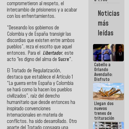
comprometieron al respeto, el
comerciantes
y
intercambio de prisioneros y a acabar
Noticias
emprendedores
con los enfrentamientos.
afectados
más
por
“Deseando los gobiernos de
terremotos
leídas
Colombia y de España transigir las
discordias que existen entre ambos
pueblos”, reza el escrito que aquel
entonces. Para el
Libertador
, este
acto "es digno del alma de
Sucre
".
Cabello a
Orlando
El Tratado de Regularización,
Avendaño:
destaca que establece el Artículo 1
Disfruto
“La guerra entre España y Colombia
cada vez
que escribes
se hará como la hacen los pueblos
porque lo
civilizados”, raíz del derecho
que haces
humanitario que desde entonces ha
Llegan dos
es
nuevos
inspirado convenciones
embarrarla
trenes de
internacionales en materia de
trituración
conflictos. ha sido desarrollado. Otro
para
aparte del Tratado consagra una
optimizar