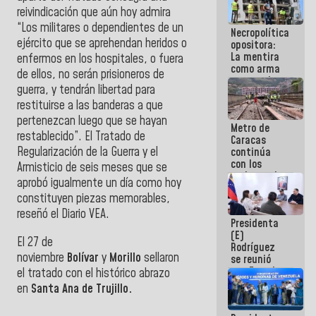
manejo de
reivindicación que aún hoy admira
escombros
“Los militares o dependientes de un
Necropolítica
en La Guaira
ejército que se aprehendan heridos o
opositora:
La mentira
enfermos en los hospitales, o fuera
como arma
de ellos, no serán prisioneros de
contra el
guerra, y tendrán libertad para
Pueblo
restituirse a las banderas a que
pertenezcan luego que se hayan
Metro de
restablecido”. El Tratado de
Caracas
Regularización de la Guerra y el
continúa
con los
Armisticio de seis meses que se
trabajos de
aprobó igualmente un día como hoy
mantenimiento
constituyen piezas memorables,
e inspección
en la Línea 2
reseñó el Diario VEA.
Presidenta
(E)
El 27 de
Rodríguez
noviembre
Bolívar
y
Morillo
sellaron
se reunió
con Estado
el tratado con el histórico abrazo
Mayor
en
Santa Ana de Trujillo.
Eléctrico
para