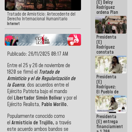
(E) Delcy
AmeriCup
Rodríguez
2027
ordena Plan
Tratado de Armisticio: Antecedente del
maestro de
Derecho Internacional Humanitario
desarrollo
Internet
logístico y
turístico
Presidenta
para La
(E)
Guaira
Rodríguez
constata
Publicado: 26/11/2025 08:17 AM
obras de
rehabilitación
Entre el 25 y 26 de noviembre de
de Escuela
1820 se firmó el
Tratado de
Militar de
Presidenta
Mamo en La
Armisticio y el de Regularización de
(E)
Guaira
la Guerra
, dos acuerdos entre el
Rodríguez:
Ejército Patriota bajo el mando
El Pueblo de
La Guaira
del
Libertador Simón Bolívar
y por el
siempre
Ejército Realista,
Pablo Morillo.
estará
acompañada
Popularmente conocido como
Presidenta
por el
(E) entrega
Gobierno
el
Armisticio de Trujillo,
a través
financiamientos
Nacional
este acuerdo ambos bandos se
a 1.766