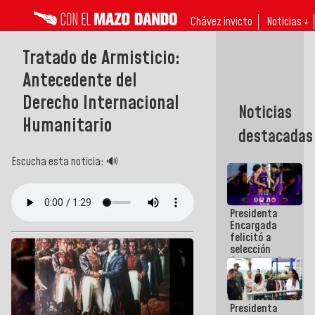
Chávez invicto
Noticias ↓
Tratado de Armisticio:
Antecedente del
Derecho Internacional
Noticias
Humanitario
destacadas
Escucha esta noticia: 🔊
Presidenta
Encargada
felicitó a
selección
femenina de
baloncesto
por su
clasificación
Presidenta
a la