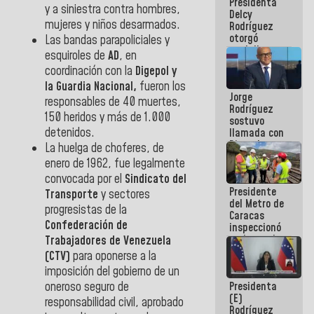
Presidenta
abordar
y a siniestra contra hombres,
Delcy
planes de
mujeres y niños desarmados.
Rodríguez
acción
otorgó
Las bandas parapoliciales y
medalla
esquiroles de
AD
, en
"Héroe de
coordinación con la
Digepol y
Venezuela"
a servidores
la Guardia Nacional,
fueron los
Jorge
públicos
responsables de 40 muertes,
Rodríguez
150 heridos y más de 1.000
sostuvo
detenidos.
llamada con
Dinorah
La huelga de choferes, de
Figuera y
enero de 1962, fue legalmente
acuerdan
convocada por el
Sindicato del
primer
Presidente
encuentro
Transporte
y sectores
del Metro de
presencial
progresistas de la
Caracas
para el
Confederación de
inspeccionó
diálogo
trabajos de
Trabajadores de Venezuela
rehabilitación
(CTV)
para oponerse a la
y
imposición del gobierno de un
modernización
Presidenta
oneroso seguro de
de la vía
(E)
férrea
responsabilidad civil, aprobado
Rodríguez