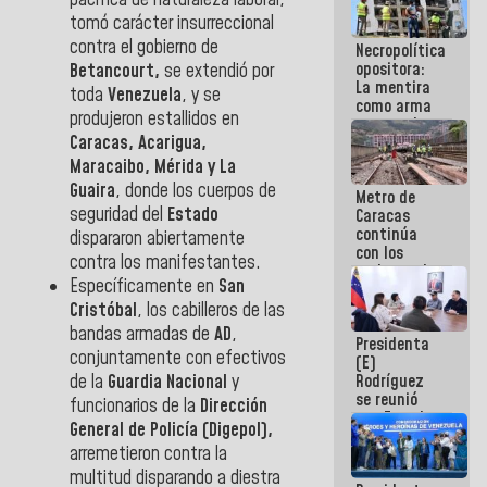
pacífica de naturaleza laboral,
manejo de
tomó carácter insurreccional
escombros
contra el gobierno de
Necropolítica
en La Guaira
opositora:
Betancourt,
se extendió por
La mentira
toda
Venezuela
, y se
como arma
produjeron estallidos en
contra el
Caracas, Acarigua,
Pueblo
Maracaibo, Mérida y La
Guaira
, donde los cuerpos de
Metro de
seguridad del
Estado
Caracas
continúa
dispararon abiertamente
con los
contra los manifestantes.
trabajos de
Específicamente en
San
mantenimiento
e inspección
Cristóbal
, los cabilleros de las
en la Línea 2
bandas armadas de
AD
,
Presidenta
conjuntamente con efectivos
(E)
Rodríguez
de la
Guardia Nacional
y
se reunió
funcionarios de la
Dirección
con Estado
General de Policía (Digepol),
Mayor
arremetieron contra la
Eléctrico
para
multitud disparando a diestra