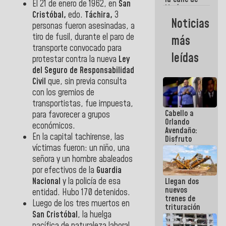
El 21 de enero de 1962, en
San
María
Cristóbal,
edo.
Táchira,
3
Machado se
Noticias
estrellaron
personas fueron asesinadas, a
de frente
tiro de fusil, durante el paro de
más
contra el
transporte convocado para
Pueblo
leídas
protestar contra la nueva
Ley
del Seguro de Responsabilidad
Civil
que, sin previa consulta
con los gremios de
transportistas, fue impuesta,
Cabello a
para favorecer a grupos
Orlando
económicos.
Avendaño:
En la capital tachirense, las
Disfruto
cada vez
víctimas fueron: un niño, una
que escribes
señora y un hombre abaleados
porque lo
por efectivos de la
Guardia
que haces
Nacional
y la policía de esa
Llegan dos
es
nuevos
embarrarla
entidad. Hubo 170 detenidos.
trenes de
Luego de los tres muertos en
trituración
San Cristóbal
, la huelga
para
optimizar