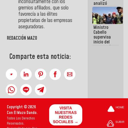
inconsultamente con los
analizó
gremios afiliados, que solo
junto a
gobernadores
favorecía a las élites
planes de
propietarias de las empresas
recuperación
aseguradoras.
Ministro
del Sistema
Cabello
Eléctrico
supervisa
Nacional
REDACCIÓN MAZO
inicio del
proceso de
demolición
Comparte esta noticia:
de
edificaciones
declaradas
en riesgo en
La Guaira
(+Fotos)
Copyright © 2026
VISITA
HOME
Con El Mazo Dando.
NUESTRAS
REDES
Todos Los Derechos
SOCIALES →
SUBIR
Reservados.