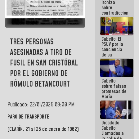
ironiza
la semana
sobre
que viene
contradicciones
hay
y mentiras
programa
de María
Machado:
¡Créanle!
Cabello: El
TRES PERSONAS
PSUV por la
conciencia
ASESINADAS A TIRO DE
de su
militancia
FUSIL EN SAN CRISTÓBAL
es la
organización
POR EL GOBIERNO DE
política más
Cabello
sólida de
RÓMULO BETANCOURT
sobre falsas
Venezuela
promesas de
María
Machado:
Publicado: 22/01/2025 09:00 PM
¿Quién le
puede creer?
PARO DE TRANSPORTE
¿Y la gente
Diosdado
que ella iba
Cabello:
a salvar en
(CLARÍN, 21 al 25 de enero de 1962)
Llamados a
La Guaira?
la calle de