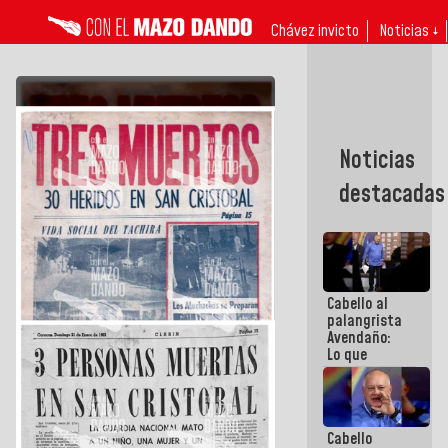
Chávez invicto
Noticias ↓
Noticias
destacadas
Cabello al
palangrista
Avendaño:
Lo que
vayas a
escribir
hazlo hoy
por que no
Cabello
sabemos si