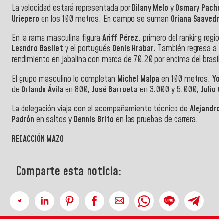
La velocidad estará representada por
Dilany Melo
y
Osmary Pach
Uriepero
en los 100 metros. En campo se suman
Oriana Saaved
En la rama masculina figura
Ariff Pérez
, primero del ranking reg
Leandro Basilet
y el portugués
Denis Hrabar.
También regresa a
rendimiento en jabalina con marca de 70.20 por encima del bras
El grupo masculino lo completan
Michel Malpa
en 100 metros,
Y
de
Orlando Ávila
en 800,
José Barroeta
en 3.000 y 5.000,
Julio
La delegación viaja con el acompañamiento técnico de
Alejandr
Padrón
en saltos y
Dennis Brito
en las pruebas de carrera.
REDACCIÓN MAZO
Comparte esta noticia: