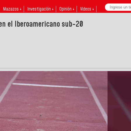
Mazazos ↓
Investigación ↓
Opinión ↓
Videos ↓
 en el Iberoamericano sub-20