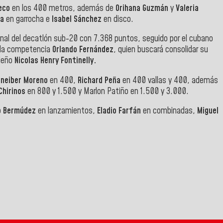
eco
en los 400 metros, además de
Orihana Guzmán
y
Valeria
ra
en garrocha e
Isabel Sánchez
en disco.
ional del decatlón sub-20 con 7.368 puntos, seguido por el cubano
 la competencia
Orlando Fernández
, quien buscará consolidar su
ileño
Nicolas Henry Fontinelly.
oneiber Moreno
en 400,
Richard Peña
en 400 vallas y 400, además
 Chirinos
en 800 y 1.500 y Marlon Patiño en 1.500 y 3.000.
o Bermúdez
en lanzamientos,
Eladio Farfán
en combinadas,
Miguel