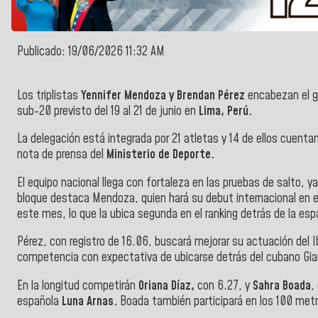
Publicado: 19/06/2026 11:32 AM
Los triplistas
Yennifer Mendoza y Brendan Pérez
encabezan el g
sub-20 previsto del 19 al 21 de junio en
Lima, Perú.
La delegación está integrada por 21 atletas y 14 de ellos cuentan
nota de prensa del
Ministerio de Deporte.
El equipo nacional llega con fortaleza en las pruebas de salto, y
bloque destaca Mendoza, quien hará su debut internacional en el 
este mes, lo que la ubica segunda en el ranking detrás de la esp
Pérez, con registro de 16.06, buscará mejorar su actuación del 
competencia con expectativa de ubicarse detrás del cubano Giann
En la longitud competirán
Oriana Díaz,
con 6.27, y
Sahra Boada
,
española
Luna Arnas.
Boada también participará en los 100 metro