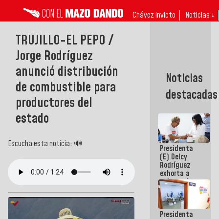
Chávez invicto
Noticias ↓
TRUJILLO-EL PEPO /
Jorge Rodríguez
anunció distribución
Noticias
de combustible para
destacadas
productores del
estado
Escucha esta noticia: 🔊
Presidenta
(E) Delcy
Rodríguez
exhorta a
gobernadores
y alcaldes a
edificar
casas para
Presidenta
abuelos