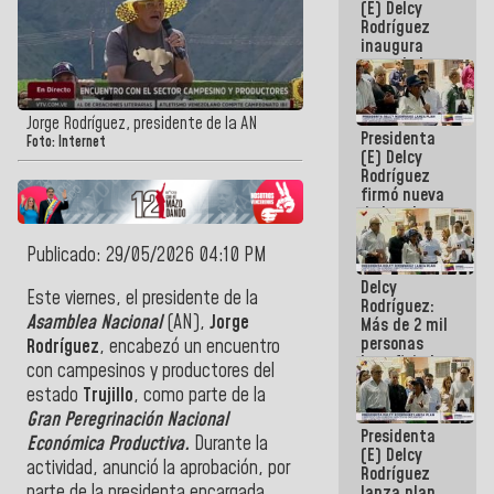
(E) Delcy
Rodríguez
inaugura
casa de los
Abuelos
Primavera
en Caracas
Jorge Rodríguez, presidente de la AN
Presidenta
Foto: Internet
(E) Delcy
Rodríguez
firmó nueva
de Ley de
Arrendamiento
aprobada
Publicado: 29/05/2026 04:10 PM
por la AN
Delcy
Este viernes, el presidente de la
Rodríguez:
Asamblea Nacional
(AN),
Jorge
Más de 2 mil
personas
Rodríguez
, encabezó un encuentro
beneficiadas
con campesinos y productores del
con planes
estado
Trujillo
, como parte de la
para
atención de
Gran Peregrinación Nacional
Presidenta
emergencia
Económica Productiva.
Durante la
(E) Delcy
sísmica en
actividad, anunció la aprobación, por
Rodríguez
la última
parte de la presidenta encargada
lanza plan