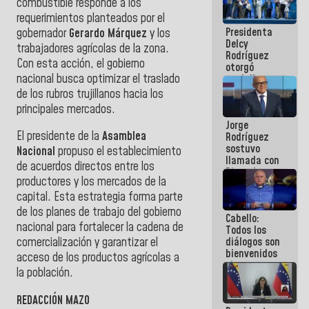
combustible responde a los
manejo de
requerimientos planteados por el
escombros
Presidenta
gobernador
Gerardo Márquez
y los
en La Guaira
Delcy
trabajadores agrícolas de la zona.
Rodríguez
Con esta acción, el gobierno
otorgó
nacional busca optimizar el traslado
medalla
"Héroe de
de los rubros trujillanos hacia los
Venezuela"
principales mercados.
a servidores
Jorge
públicos
El presidente de la
Asamblea
Rodríguez
sostuvo
Nacional
propuso el establecimiento
llamada con
de acuerdos directos entre los
Dinorah
productores y los mercados de la
Figuera y
acuerdan
capital. Esta estrategia forma parte
primer
de los planes de trabajo del gobierno
Cabello:
encuentro
nacional para fortalecer la cadena de
Todos los
presencial
diálogos son
comercialización y garantizar el
para el
bienvenidos
diálogo
acceso de los productos agrícolas a
siempre que
la población.
estén en el
marco de la
REDACCIÓN MAZO
Constitución