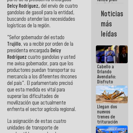
semana
crediticio
Delcy Rodríguez,
del envío de cuatro
con subsidio
Noticias
gandolas de gasoil para la entidad,
a Juntas de
buscando atender las necesidades
Condominio
más
logísticas de la región.
leídas
"Señor gobernador del estado
Trujillo
, va a recibir por orden de la
presidenta encargada
Delcy
Rodríguez
cuatro gandolas y usted
me avisa gobernador, para que los
Cabello a
productores puedan transportar su
Orlando
mercancía a los diferentes rincones
Avendaño:
Disfruto
del país". El parlamentario precisó
cada vez
que esta medida es vital para
que escribes
superar las dificultades de
porque lo
que haces
movilización que actualmente
Llegan dos
es
enfrenta el sector agrícola regional.
nuevos
embarrarla
trenes de
La asignación de estas cuatro
trituración
para
unidades de transporte de
optimizar