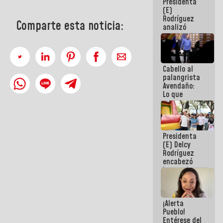
Presidenta
de la
(E)
República
Rodríguez
Comparte esta noticia:
analizó
junto a
gobernadores
planes de
recuperación
Cabello al
del Sistema
palangrista
Eléctrico
Avendaño:
Nacional
Lo que
vayas a
escribir
hazlo hoy
por que no
Presidenta
sabemos si
(E) Delcy
la semana
Rodríguez
que viene
encabezó
hay
lanzamiento
programa
del Plan
Nacional de
Recreación
¡Alerta
Vacacional
Pueblo!
Entérese del