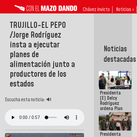
Chávez invicto
Noticias ↓
TRUJILLO-EL PEPO
/Jorge Rodríguez
insta a ejecutar
Noticias
planes de
destacadas
alimentación junto a
productores de los
estados
Presidenta
(E) Delcy
Escucha esta noticia: 🔊
Rodríguez
ordena Plan
maestro de
desarrollo
logístico y
turístico
Presidenta
para La