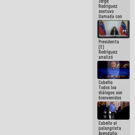
Jorge
públicos
Rodríguez
sostuvo
llamada con
Dinorah
Figuera y
acuerdan
primer
Presidenta
encuentro
(E)
presencial
Rodríguez
para el
analizó
diálogo
junto a
gobernadores
planes de
recuperación
Cabello:
del Sistema
Todos los
Eléctrico
diálogos son
Nacional
bienvenidos
siempre que
estén en el
marco de la
Constitución
Cabello al
de la
palangrista
República
Avendaño: