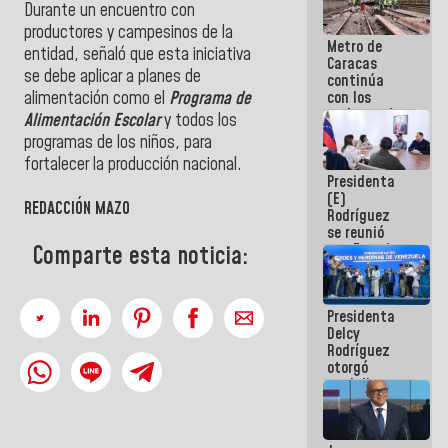
Durante un encuentro con
productores y campesinos de la
Metro de
entidad, señaló que esta iniciativa
Caracas
se debe aplicar a planes de
continúa
con los
alimentación como el
Programa de
trabajos de
Alimentación Escolar
y todos los
mantenimiento
programas de los niños, para
e inspección
fortalecer la producción nacional.
en la Línea 2
Presidenta
(E)
REDACCIÓN MAZO
Rodríguez
se reunió
con Estado
Comparte esta noticia:
Mayor
Eléctrico
para
Presidenta
abordar
Delcy
planes de
Rodríguez
acción
otorgó
medalla
"Héroe de
Venezuela"
a servidores