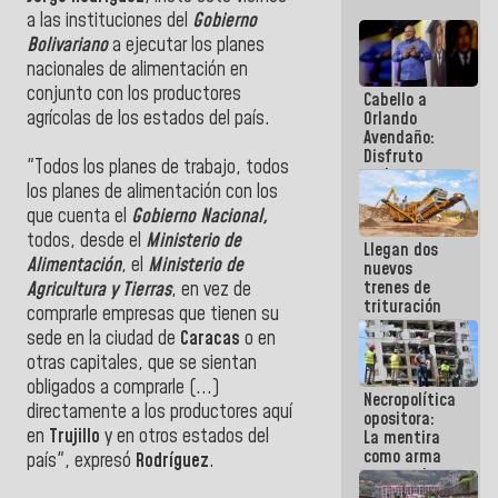
a las instituciones del
Gobierno
Bolivariano
a ejecutar los planes
nacionales de alimentación en
conjunto con los productores
Cabello a
agrícolas de los estados del país.
Orlando
Avendaño:
Disfruto
"Todos los planes de trabajo, todos
cada vez
los planes de alimentación con los
que escribes
porque lo
que cuenta el
Gobierno Nacional,
que haces
todos, desde el
Ministerio de
Llegan dos
es
Alimentación
, el
Ministerio de
nuevos
embarrarla
trenes de
Agricultura y Tierras
, en vez de
trituración
comprarle empresas que tienen su
para
sede en la ciudad de
Caracas
o en
optimizar
otras capitales, que se sientan
manejo de
escombros
obligados a comprarle (...)
Necropolítica
en La Guaira
directamente a los productores aquí
opositora:
en
Trujillo
y en otros estados del
La mentira
como arma
país", expresó
Rodríguez
.
contra el
Pueblo