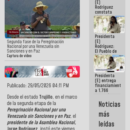
(E)
Guaira
Rodríguez
constata
obras de
rehabilitación
de Escuela
Militar de
Presidenta
Mamo en La
(E)
Guaira
Segunda fase de la Peregrinación
Rodríguez:
Nacional por una Venezuela sin
Sanciones y en Paz
El Pueblo de
La Guaira
Captura de video
siempre
estará
acompañada
Presidenta
por el
(E) entrega
Gobierno
Publicado: 29/05/2026 04:11 PM
financiamientos
Nacional
a 1.766
comerciantes
Desde el estado
Trujillo
, en el marco
y
Noticias
de la segunda etapa de la
emprendedores
Peregrinación Nacional por una
afectados
más
por
Venezuela sin Sanciones y en Paz
, el
terremotos
presidente de la Asamblea Nacional,
leídas
Jorge Rodríguez
, instó este viernes