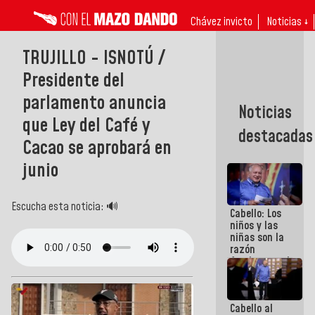
Chávez invicto
Noticias ↓
TRUJILLO - ISNOTÚ /
Presidente del
parlamento anuncia
Noticias
que Ley del Café y
destacadas
Cacao se aprobará en
junio
Escucha esta noticia: 🔊
Cabello: Los
niños y las
niñas son la
razón
fundamental
de todo lo
que
estamos
Cabello al
haciendo