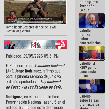
palangrista
Avendaño:
Lo que
vayas a
escribir
hazlo hoy
por que no
Jorge Rodríguez presidente de la AN
Cabello
sabemos si
Captura de pantalla
ironiza
la semana
sobre
que viene
contradicciones
hay
y mentiras
programa
de María
Machado:
Publicado: 29/05/2026 05:51 PM
¡Créanle!
Cabello: El
El Presidente a la
Asamblea Nacional
PSUV por la
(AN),
Jorge Rodríguez
, afirmó que
conciencia
de su
para la primera semana de junio ya
militancia
estarán aprobadas la
Ley Nacional
es la
de Cacao y la Ley Nacional de Café.
organización
política más
Cabello
sólida de
Rodríguez
, en el marco de la
Gran
sobre falsas
Venezuela
Peregrinación Nacional, aseguró en el
promesas de
estado
Trujillo
que este despliegue
María