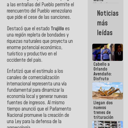
a las entrañas del Pueblo
permite el
Machado:
¿Quién le
reencuentro del Pueblo venezolano
Noticias
puede creer?
que pide el cese de las sanciones.
¿Y la gente
más
que ella iba
Destacó que el estado
Trujillo
es
a salvar en
leídas
La Guaira?
una región repleta de bondades y
riquezas naturales que proyecta un
enorme potencial económico,
turístico y productivo en el
occidente del país.
Cabello a
Orlando
Enfatizó que el estímulo a los
Avendaño:
canales de comercialización
Disfruto
cada vez
internacional representa una vía
que escribes
fundamental para dinamizar la
porque lo
economía local y generar nuevas
que haces
fuentes de ingresos. Al mismo
Llegan dos
es
nuevos
embarrarla
tiempo anunció que el Parlamento
trenes de
Nacional promueve la creación de
trituración
una Ley para la defensa de la
para
optimizar