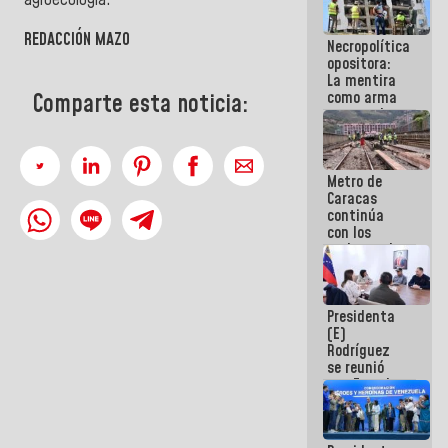
agroecología.
manejo de
escombros
REDACCIÓN MAZO
Necropolítica
en La Guaira
opositora:
La mentira
como arma
Comparte esta noticia:
contra el
Pueblo
Metro de
Caracas
continúa
con los
trabajos de
mantenimiento
e inspección
en la Línea 2
Presidenta
(E)
Rodríguez
se reunió
con Estado
Mayor
Eléctrico
para