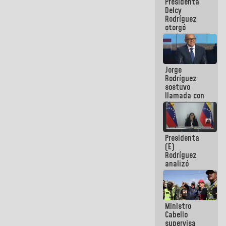
Presidenta
abordar
Delcy
planes de
Rodríguez
acción
otorgó
medalla
"Héroe de
Venezuela"
a servidores
Jorge
públicos
Rodríguez
sostuvo
llamada con
Dinorah
Figuera y
acuerdan
primer
Presidenta
encuentro
(E)
presencial
Rodríguez
para el
analizó
diálogo
junto a
gobernadores
planes de
recuperación
Ministro
del Sistema
Cabello
Eléctrico
supervisa
Nacional