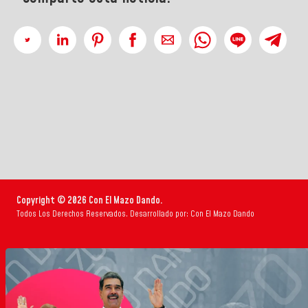
Copyright © 2026 Con El Mazo Dando.
Todos Los Derechos Reservados. Desarrollado por: Con El Mazo Dando