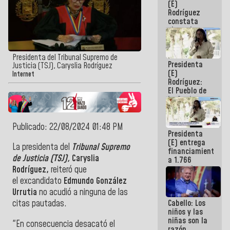
(E)
Guaira
Rodríguez
constata
obras de
rehabilitación
de Escuela
Militar de
Presidenta del Tribunal Supremo de
Presidenta
Mamo en La
Justicia (TSJ), Caryslia Rodríguez
(E)
Guaira
Internet
Rodríguez:
El Pueblo de
La Guaira
siempre
estará
acompañada
Publicado: 22/08/2024 01:48 PM
Presidenta
por el
(E) entrega
Gobierno
La presidenta del
Tribunal Supremo
financiamientos
Nacional
de Justicia (TSJ),
Caryslia
a 1.766
comerciantes
Rodríguez,
reiteró que
y
el
excandidato
Edmundo González
emprendedores
Urrutia
no acudió a ninguna de las
afectados
Cabello: Los
citas pautadas.
por
niños y las
terremotos
niñas son la
"En consecuencia desacató el
razón