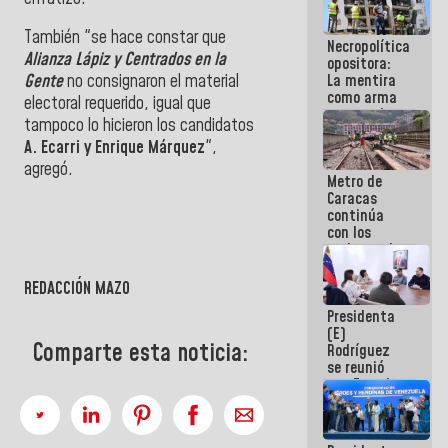
manejo de
escombros
También "se hace constar que
Necropolítica
en La Guaira
Alianza Lápiz y Centrados en la
opositora:
La mentira
Gente
no consignaron el material
como arma
electoral requerido, igual que
contra el
tampoco lo hicieron los candidatos
Pueblo
A. Ecarri y Enrique Márquez
",
agregó.
Metro de
Caracas
continúa
con los
trabajos de
mantenimiento
e inspección
REDACCIÓN MAZO
en la Línea 2
Presidenta
(E)
Comparte esta noticia:
Rodríguez
se reunió
con Estado
Mayor
Eléctrico
para