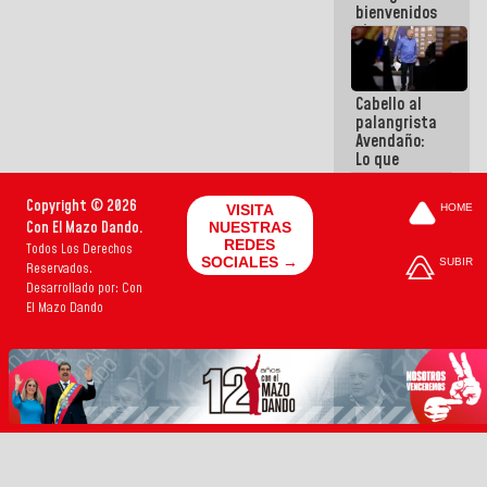
bienvenidos
siempre que
estén en el
marco de la
Constitución
Cabello al
de la
palangrista
República
Avendaño:
Lo que
vayas a
escribir
Copyright © 2026
VISITA
HOME
hazlo hoy
Con El Mazo Dando.
NUESTRAS
por que no
REDES
Todos Los Derechos
sabemos si
SOCIALES →
SUBIR
Reservados.
la semana
que viene
Desarrollado por: Con
hay
El Mazo Dando
programa