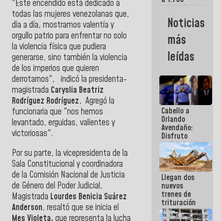
"Este encendido está dedicado a
comerciantes
todas las mujeres venezolanas que,
y
Noticias
día a día, mostramos valentía y
emprendedores
afectados
orgullo patrio para enfrentar no solo
más
por
la violencia física que pudiera
terremotos
leídas
generarse, sino también la violencia
de los imperios que quieren
derrotarnos", indicó la presidenta-
magistrada
Caryslia Beatriz
Rodríguez Rodríguez.
Agregó la
Cabello a
funcionaria que "nos hemos
Orlando
levantado, erguidas, valientes y
Avendaño:
victoriosas".
Disfruto
cada vez
Por su parte, la vicepresidenta de la
que escribes
porque lo
Sala Constitucional y coordinadora
que haces
de la Comisión Nacional de Justicia
Llegan dos
es
de Género del Poder Judicial,
nuevos
embarrarla
trenes de
Magistrada
Lourdes Benicia Suárez
trituración
Anderson
, resaltó que se inicia el
para
Mes Violeta,
que representa la lucha
optimizar