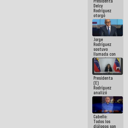
Presidenta
abordar
Delcy
planes de
Rodríguez
acción
otorgó
medalla
"Héroe de
Venezuela"
a servidores
Jorge
públicos
Rodríguez
sostuvo
llamada con
Dinorah
Figuera y
acuerdan
primer
Presidenta
encuentro
(E)
presencial
Rodríguez
para el
analizó
diálogo
junto a
gobernadores
planes de
recuperación
Cabello:
del Sistema
Todos los
Eléctrico
diálogos son
Nacional