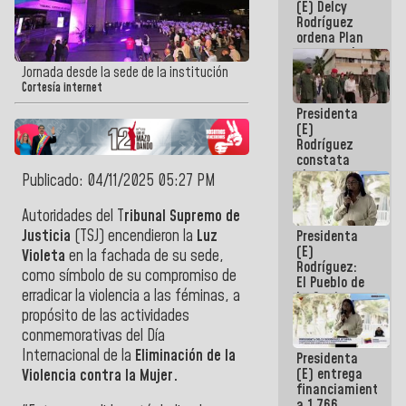
(E) Delcy
AmeriCup
Rodríguez
2027
ordena Plan
maestro de
desarrollo
Jornada desde la sede de la institución
logístico y
Cortesía internet
turístico
Presidenta
para La
(E)
Guaira
Rodríguez
constata
obras de
Publicado: 04/11/2025 05:27 PM
rehabilitación
de Escuela
Autoridades del T
ribunal Supremo de
Militar de
Justicia
(TSJ) encendieron la
Luz
Presidenta
Mamo en La
(E)
Guaira
Violeta
en la fachada de su sede,
Rodríguez:
como símbolo de su compromiso de
El Pueblo de
erradicar la violencia a las féminas, a
La Guaira
siempre
propósito de las actividades
estará
conmemorativas del Día
acompañada
Internacional de la
Eliminación de la
Presidenta
por el
(E) entrega
Gobierno
Violencia contra la Mujer.
financiamientos
Nacional
a 1.766