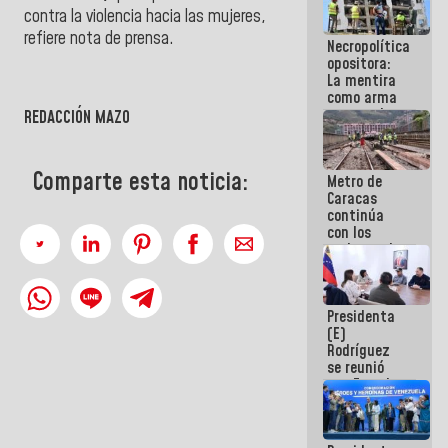
manejo de
contra la violencia hacia las mujeres,
escombros
refiere nota de prensa.
Necropolítica
en La Guaira
opositora:
La mentira
como arma
contra el
REDACCIÓN MAZO
Pueblo
Comparte esta noticia:
Metro de
Caracas
continúa
con los
trabajos de
mantenimiento
e inspección
en la Línea 2
Presidenta
(E)
Rodríguez
se reunió
con Estado
Mayor
Eléctrico
para