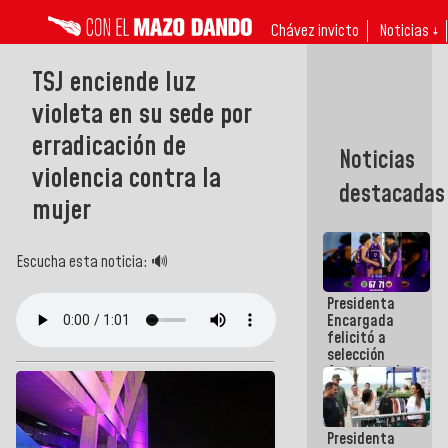
Chávez invicto
Noticias ↓
TSJ enciende luz
violeta en su sede por
erradicación de
Noticias
violencia contra la
destacadas
mujer
Escucha esta noticia: 🔊
Presidenta
Encargada
felicitó a
selección
femenina de
baloncesto
por su
clasificación
Presidenta
a la