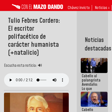
Chávez invicto
Noticias ↓
Tulio Febres Cordero:
El escritor
polifacético de
Noticias
carácter humanista
destacadas
(+natalicio)
Escucha esta noticia: 🔊
Cabello al
palangrista
Avendaño:
Lo que
vayas a
escribir
hazlo hoy
por que no
Cabello
sabemos si