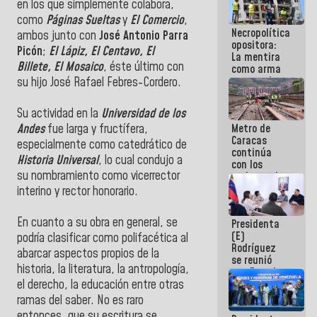
en los que simplemente colabora,
manejo de
como
Páginas Sueltas
y
El Comercio
,
escombros
Necropolítica
en La Guaira
ambos junto con
José Antonio Parra
opositora:
Picón
;
El Lápiz, El Centavo, El
La mentira
Billete, El Mosaico
, éste último con
como arma
contra el
su hijo José Rafael Febres-Cordero.
Pueblo
Su actividad en la
Universidad de los
Metro de
Andes
fue larga y fructífera,
Caracas
especialmente como catedrático de
continúa
Historia Universal
, lo cual condujo a
con los
su nombramiento como vicerrector
trabajos de
mantenimiento
interino y rector honorario.
e inspección
en la Línea 2
En cuanto a su obra en general, se
Presidenta
(E)
podría clasificar como polifacética al
Rodríguez
abarcar aspectos propios de la
se reunió
historia, la literatura, la antropología,
con Estado
Mayor
el derecho, la educación entre otras
Eléctrico
ramas del saber. No es raro
para
entonces, que su escritura se