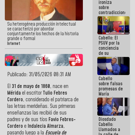
ironiza
la semana
sobre
que viene
contradicciones
hay
y mentiras
programa
de María
Su heterogénea producción intelectual
Machado:
se caracterizó por abordar
¡Créanle!
conjuntamente los hechos de la historia
Cabello: El
grande o formal
PSUV por la
Internet
conciencia
de su
militancia
es la
organización
política más
Publicado: 31/05/2026 08:31 AM
Cabello
sólida de
sobre falsas
Venezuela
El
31 de mayo de 1860
, nace en
promesas de
Mérida
el escritor
Tulio Febres
María
Machado:
Cordero
, considerado el patriarca de
¿Quién le
las letras merideñas. Sus primeras
puede creer?
enseñanzas las recibió de sus
¿Y la gente
Diosdado
padres y de sus tíos
Favio Febres-
que ella iba
Cabello:
a salvar en
Cordero
e
Indalecia Almarza
,
Llamados a
La Guaira?
pasando luego a la
Escuela de
la calle de