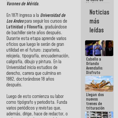
Varones de Mérida
.
María
Machado se
Noticias
estrellaron
En 1871 ingresa a la
Universidad de
de frente
más
Los Andes
para seguir los cursos de
contra el
Pueblo
Latinidad
y
Filosofía
, graduándose
leídas
de bachiller siete años después.
Durante esta etapa aprende varios
oficios que luego le serán de gran
utilidad en el futuro: zapatería,
relojería, tipografía, encuadernación,
Cabello a
caligrafía, dibujo y pintura. En la
Orlando
Universidad inicia estudios de
Avendaño:
Disfruto
derecho, carrera que culmina en
cada vez
1882, doctorándose 18 años
que escribes
después.
porque lo
que haces
Llegan dos
es
Luego de esto comienza su labor
nuevos
embarrarla
como tipógrafo y periodista. Funda
trenes de
varios periódicos y revistas que,
trituración
para
además, dirige, hace de redactor, o
optimizar