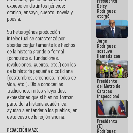
Presidenta
abordar
exprese en distintos géneros:
Delcy
planes de
Rodríguez
acción
crónica, ensayo, cuento, novela y
otorgó
poesía.
medalla
"Héroe de
Venezuela"
Su heterogénea producción
a servidores
intelectual se caracterizó por
Jorge
públicos
abordar conjuntamente los hechos
Rodríguez
sostuvo
de la historia grande o formal
llamada con
(conquistas, fundaciones,
Dinorah
revoluciones, guerras, etc.) con los
Figuera y
de la historia pequeña o cotidiana
acuerdan
primer
(costumbres, creencias, modos de
Presidente
encuentro
vida, etc.). Dio a conocer las
del Metro de
presencial
tradiciones, mitos y leyendas,
Caracas
para el
inspeccionó
diálogo
expresiones que si bien no forman
trabajos de
parte de la historia académica,
rehabilitación
ayudan a entender a los pueblos, en
y
modernización
este caso de la región andina.
Presidenta
de la vía
(E)
férrea
REDACCIÓN MAZO
Rodríguez