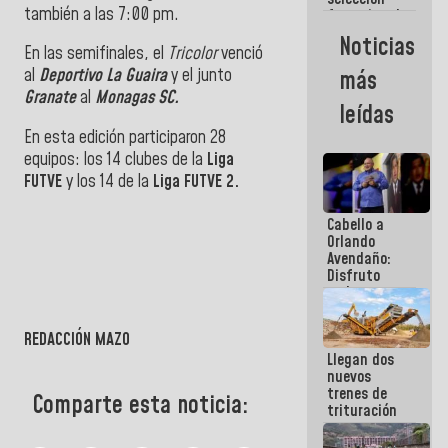
también a las 7:00 pm.
femenina de
baloncesto
Noticias
por su
En las semifinales, el
Tricolor
venció
clasificación
al
Deportivo La Guaira
y el junto
más
a la
Granate
al
Monagas SC.
AmeriCup
leídas
2027
En esta edición participaron 28
equipos: los 14 clubes de la
Liga
FUTVE
y los 14 de la
Liga FUT
VE 2.
Cabello a
Orlando
Avendaño:
Disfruto
cada vez
que escribes
porque lo
REDACCIÓN MAZO
que haces
Llegan dos
es
nuevos
embarrarla
trenes de
Comparte esta noticia:
trituración
para
optimizar