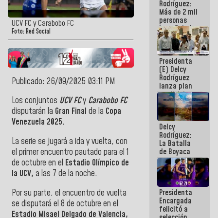
Rodríguez:
Más de 2 mil
personas
UCV FC y Carabobo FC
beneficiadas
Foto: Red Social
con planes
para
atención de
Presidenta
emergencia
(E) Delcy
sísmica en
Rodríguez
la última
Publicado: 26/09/2025 03:11 PM
lanza plan
semana
crediticio
Los conjuntos
UCV FC
y
Carabobo FC
con subsidio
a Juntas de
disputarán la
Gran Final
de la
Copa
Condominio
Venezuela 2025.
Delcy
Rodríguez:
La serie se jugará a ida y vuelta, con
La Batalla
el primer encuentro pautado para el 1
de Boyaca
representa
de octubre en el
Estadio Olímpico de
un capítulo
la UCV,
a las 7 de la noche.
decisivo en
la gesta
Por su parte, el encuentro de vuelta
Presidenta
emancipadora
Encargada
de nuestra
se disputará el 8 de octubre en el
felicitó a
América
Estadio Misael Delgado de Valencia,
selección