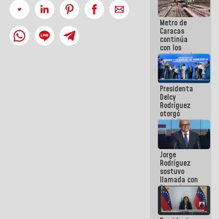
manejo de
escombros
Metro de
en La Guaira
Caracas
continúa
con los
trabajos de
mantenimiento
e inspección
en la Línea 2
Presidenta
Delcy
Rodríguez
otorgó
medalla
"Héroe de
Venezuela"
a servidores
Jorge
públicos
Rodríguez
sostuvo
llamada con
Dinorah
Figuera y
acuerdan
primer