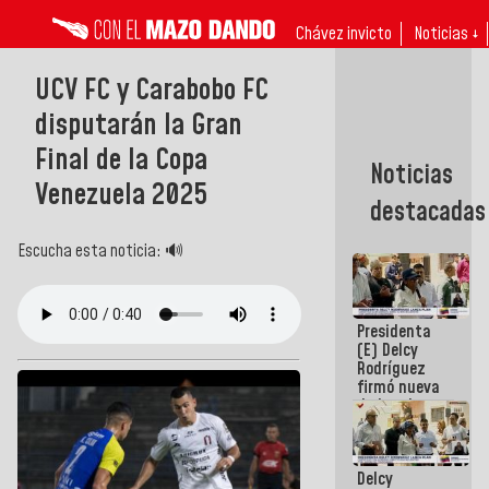
Chávez invicto
Noticias ↓
UCV FC y Carabobo FC
disputarán la Gran
Final de la Copa
Noticias
Venezuela 2025
destacadas
Escucha esta noticia: 🔊
Presidenta
(E) Delcy
Rodríguez
firmó nueva
de Ley de
Arrendamiento
aprobada
por la AN
Delcy