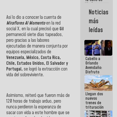
María
Machado se
Noticias
estrellaron
Así lo dio a conocer la cuenta de
de frente
más
contra el
Miraflores Al Momento
en la red
Pueblo
social X, en la cual precisó que
Gil
leídas
permaneció siete días tapeados,
pero gracias a las labores
ejecutadas de manera conjunta por
equipos especializados de
Venezuela, México, Costa Rica,
Cabello a
Chile, Estados Unidos, El Salvador y
Orlando
Avendaño:
Portugal,
se logró la extracción con
Disfruto
vida del sobreviviente.
cada vez
que escribes
porque lo
que haces
Llegan dos
es
Asimismo, reiteró que fueron más de
nuevos
embarrarla
120 horas de trabajo arduo, pero
trenes de
nunca perdieron la esperanza de
trituración
para
sacar con vida a este hombre que se
optimizar