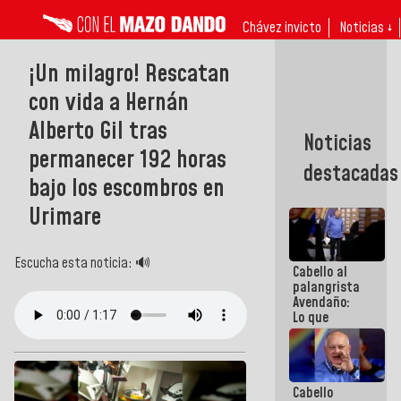
Chávez invicto
Noticias ↓
¡Un milagro! Rescatan
con vida a Hernán
Alberto Gil tras
Noticias
permanecer 192 horas
destacadas
bajo los escombros en
Urimare
Escucha esta noticia: 🔊
Cabello al
palangrista
Avendaño:
Lo que
vayas a
escribir
hazlo hoy
por que no
Cabello
sabemos si