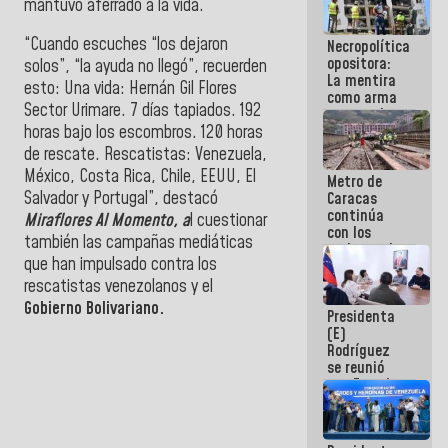
mantuvo aferrado a la vida.
manejo de
escombros
“Cuando escuches “los dejaron
Necropolítica
en La Guaira
opositora:
solos”, “la ayuda no llegó”, recuerden
La mentira
esto: Una vida: Hernán Gil Flores
como arma
Sector Urimare. 7 días tapiados. 192
contra el
Pueblo
horas bajo los escombros. 120 horas
de rescate. Rescatistas: Venezuela,
México, Costa Rica, Chile, EEUU, El
Metro de
Salvador y Portugal”, destacó
Caracas
continúa
Miraflores Al Momento, a
l cuestionar
con los
también las campañas mediáticas
trabajos de
que han impulsado contra los
mantenimiento
e inspección
rescatistas venezolanos y el
en la Línea 2
Gobierno Bolivariano.
Presidenta
(E)
Rodríguez
se reunió
con Estado
Mayor
Eléctrico
para