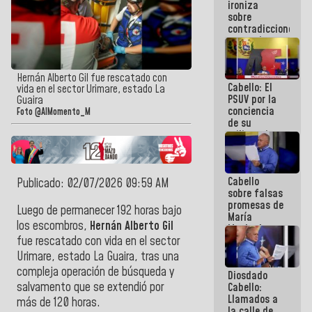
ironiza
la semana
sobre
que viene
contradicciones
hay
y mentiras
programa
de María
Machado:
¡Créanle!
Hernán Alberto Gil fue rescatado con
Cabello: El
vida en el sector Urimare, estado La
PSUV por la
Guaira
conciencia
Foto @AlMomento_M
de su
militancia
es la
organización
política más
Cabello
sólida de
Publicado: 02/07/2026 09:59 AM
sobre falsas
Venezuela
promesas de
Luego de permanecer 192 horas bajo
María
los escombros,
Hernán Alberto Gil
Machado:
¿Quién le
fue rescatado con vida en el sector
puede creer?
Urimare, estado La Guaira, tras una
¿Y la gente
compleja operación de búsqueda y
Diosdado
que ella iba
salvamento que se extendió por
Cabello:
a salvar en
Llamados a
La Guaira?
más de 120 horas.
la calle de