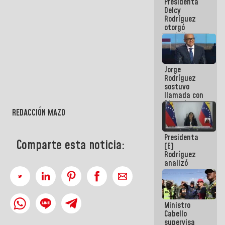
Presidenta
abordar
Delcy
planes de
Rodríguez
acción
otorgó
medalla
"Héroe de
Venezuela"
a servidores
Jorge
públicos
Rodríguez
sostuvo
llamada con
Dinorah
REDACCIÓN MAZO
Figuera y
acuerdan
primer
Presidenta
encuentro
Comparte esta noticia:
(E)
presencial
Rodríguez
para el
analizó
diálogo
junto a
gobernadores
planes de
recuperación
Ministro
del Sistema
Cabello
Eléctrico
supervisa
Nacional