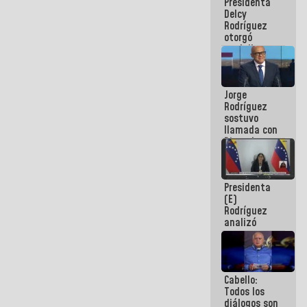
Presidenta
abordar
Delcy
planes de
Rodríguez
acción
otorgó
medalla
"Héroe de
Venezuela"
a servidores
Jorge
públicos
Rodríguez
sostuvo
llamada con
Dinorah
Figuera y
acuerdan
primer
Presidenta
encuentro
(E)
presencial
Rodríguez
para el
analizó
diálogo
junto a
gobernadores
planes de
recuperación
Cabello:
del Sistema
Todos los
Eléctrico
diálogos son
Nacional