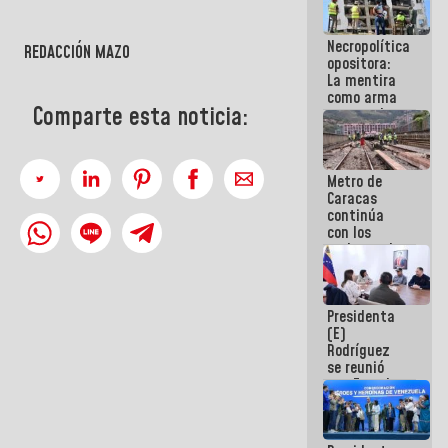
manejo de
escombros
Necropolítica
en La Guaira
REDACCIÓN MAZO
opositora:
La mentira
como arma
Comparte esta noticia:
contra el
Pueblo
Metro de
Caracas
continúa
con los
trabajos de
mantenimiento
e inspección
en la Línea 2
Presidenta
(E)
Rodríguez
se reunió
con Estado
Mayor
Eléctrico
para