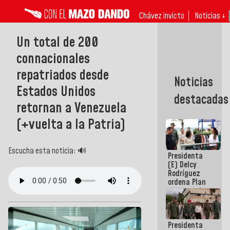
Chávez invicto
Noticias ↓
Un total de 200
connacionales
repatriados desde
Noticias
Estados Unidos
destacadas
retornan a Venezuela
(+vuelta a la Patria)
Escucha esta noticia: 🔊
Presidenta
(E) Delcy
Rodríguez
ordena Plan
maestro de
desarrollo
logístico y
turístico
Presidenta
para La