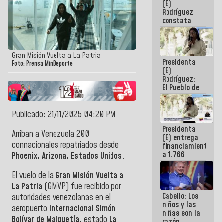
(E)
Guaira
Rodríguez
constata
obras de
rehabilitación
de Escuela
Militar de
Gran Misión Vuelta a La Patria
Presidenta
Mamo en La
Foto: Prensa MinDeporte
(E)
Guaira
Rodríguez:
El Pueblo de
La Guaira
siempre
estará
Publicado: 21/11/2025 04:20 PM
acompañada
Presidenta
por el
Arriban a Venezuela 200
(E) entrega
Gobierno
connacionales repatriados desde
financiamientos
Nacional
a 1.766
Phoenix, Arizona, Estados Unidos.
comerciantes
y
El vuelo de la
Gran Misión Vuelta a
emprendedores
La Patria
(GMVP) fue recibido por
afectados
Cabello: Los
por
autoridades venezolanas en el
niños y las
terremotos
aeropuerto
Internacional Simón
niñas son la
Bolívar de Maiquetía,
estado
La
razón