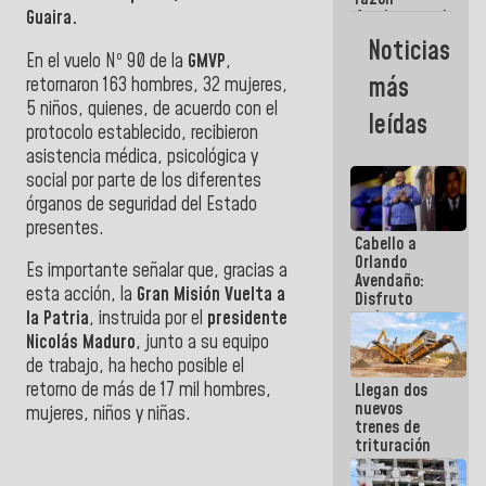
Guaira.
fundamental
de todo lo
Noticias
que
En el vuelo Nº 90 de la
GMVP
,
estamos
más
retornaron 163 hombres, 32 mujeres,
haciendo
5 niños, quienes, de acuerdo con el
leídas
protocolo establecido, recibieron
asistencia médica, psicológica y
social por parte de los diferentes
órganos de seguridad del Estado
presentes.
Cabello a
Orlando
Es importante señalar que, gracias a
Avendaño:
esta acción, la
Gran Misión Vuelta a
Disfruto
cada vez
la Patria
, instruida por el
presidente
que escribes
Nicolás Maduro
, junto a su equipo
porque lo
de trabajo, ha hecho posible el
que haces
retorno de más de 17 mil hombres,
Llegan dos
es
nuevos
embarrarla
mujeres, niños y niñas.
trenes de
trituración
para
optimizar