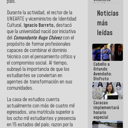
Maiquetía
país.
Sub 20
campeona
Noticias
Durante la actividad, el rector de la
frente
UNEARTE y viceministro de Identidad
México Sub
más
23 en los
Cultural,
Ignacio Barreto,
destacó
Centroamericanos
que la universidad nació por iniciativa
leídas
del
Comandante Hugo Chávez
con el
propósito de formar profesionales
capaces de combinar el dominio
técnico con el pensamiento crítico y
el compromiso social. Al tiempo,
Cabello a
subrayó la importancia de que los
Orlando
Avendaño:
estudiantes se conviertan en
Disfruto
agentes de transformación en sus
cada vez
comunidades.
que escribes
porque lo
que haces
La casa de estudios cuenta
Caracas
es
actualmente con más de cuatro mil
implementará
embarrarla
egresados, una matrícula superior a
horario
especial
los ocho mil estudiantes y presencia
para
en 15 estados del país; razon por la
adaptarse