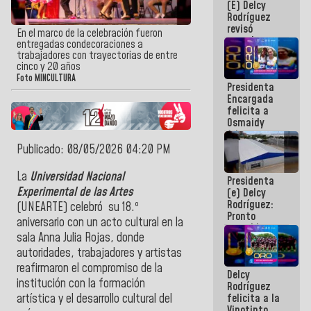
(E) Delcy
y del Caribe
Rodríguez
2026
revisó
En el marco de la celebración fueron
agenda
entregadas condecoraciones a
económica y
trabajadores con trayectorias de entre
ejecución de
cinco y 20 años
fondos de
Foto MINCULTURA
Presidenta
emergencia
Encargada
post-sismos
felicita a
Osmaidy
Arias y
Giraly
Publicado: 08/05/2026 04:20 PM
Marcano por
hacer
La
Universidad Nacional
Presidenta
historia en
Experimental de las Artes
(e) Delcy
los
Rodríguez:
Centroamericanos
(UNEARTE) celebró su 18.º
Pronto
aniversario con un acto cultural en la
restableceremos
sala Anna Julia Rojas, donde
las
operaciones
autoridades, trabajadores y artistas
en el
reafirmaron el compromiso de la
Delcy
Aeropuerto
institución con la formación
Rodríguez
Internacional
felicita a la
artística y el desarrollo cultural del
de
Vinotinto