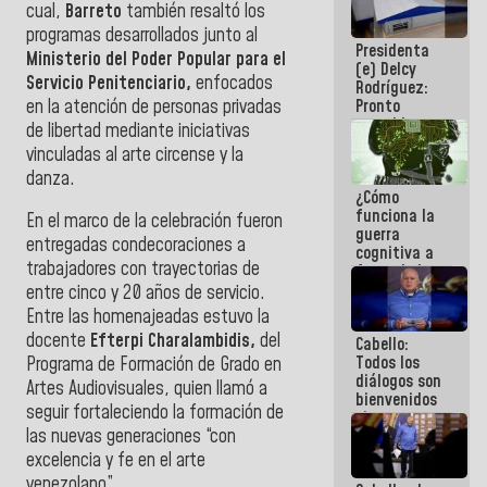
cual,
Barreto
también resaltó los
al plan de
ahorro
programas desarrollados junto al
Presidenta
energético
Ministerio del Poder Popular para el
(e) Delcy
Servicio Penitenciario,
enfocados
Rodríguez:
en la atención de personas privadas
Pronto
restableceremos
de libertad mediante iniciativas
las
vinculadas al arte circense y la
operaciones
danza.
en el
¿Cómo
Aeropuerto
funciona la
Internacional
En el marco de la celebración fueron
guerra
de
entregadas condecoraciones a
cognitiva a
Maiquetía
trabajadores con trayectorias de
favor de la
narrativa
entre cinco y 20 años de servicio.
hegemónica?
Entre las homenajeadas estuvo la
(1)
docente
Efterpi Charalambidis,
del
Cabello:
Todos los
Programa de Formación de Grado en
diálogos son
Artes Audiovisuales, quien llamó a
bienvenidos
seguir fortaleciendo la formación de
siempre que
las nuevas generaciones “con
estén en el
marco de la
excelencia y fe en el arte
Constitución
venezolano”.