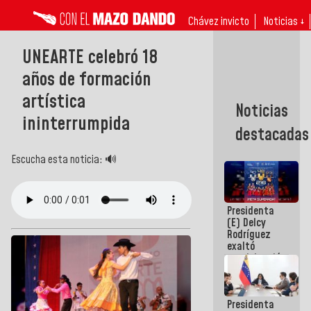
Chávez invicto
Noticias ↓
UNEARTE celebró 18
años de formación
artística
Noticias
ininterrumpida
destacadas
Escucha esta noticia: 🔊
Presidenta
(E) Delcy
Rodríguez
exaltó
participación
de
Venezuela
en Juegos
Presidenta
Centroamericanos