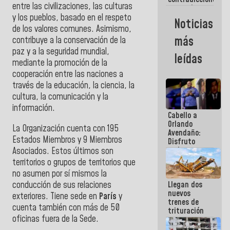
hay
entre las civilizaciones, las culturas
y mentiras
programa
de María
y los pueblos, basado en el respeto
Noticias
Machado:
de los valores comunes. Asimismo,
¡Créanle!
más
contribuye a la conservación de la
paz y a la seguridad mundial,
leídas
mediante la promoción de la
cooperación entre las naciones a
través de la educación, la ciencia, la
cultura, la comunicación y la
información.
Cabello a
Orlando
La Organización cuenta con 195
Avendaño:
Estados Miembros y 9 Miembros
Disfruto
cada vez
Asociados. Estos últimos son
que escribes
territorios o grupos de territorios que
porque lo
no asumen por sí mismos la
que haces
conducción de sus relaciones
Llegan dos
es
nuevos
embarrarla
exteriores. Tiene sede en
París
y
trenes de
cuenta también con más de 50
trituración
oficinas fuera de la Sede.
para
optimizar