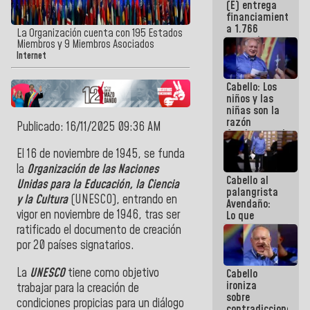
(E) entrega
Gobierno
financiamientos
Nacional
a 1.766
La Organización cuenta con 195 Estados
comerciantes
Miembros y 9 Miembros Asociados
y
Internet
emprendedores
afectados
Cabello: Los
por
niños y las
terremotos
niñas son la
razón
Publicado: 16/11/2025 09:36 AM
fundamental
de todo lo
El 16 de noviembre de 1945, se funda
que
la
Organización de las Naciones
estamos
Cabello al
haciendo
Unidas para la Educación, la Ciencia
palangrista
y la Cultura
(UNESCO), entrando en
Avendaño:
vigor en noviembre de 1946, tras ser
Lo que
vayas a
ratificado el documento de creación
escribir
por 20 países signatarios.
hazlo hoy
por que no
La
UNESCO
tiene como objetivo
Cabello
sabemos si
ironiza
la semana
trabajar para la creación de
sobre
que viene
condiciones propicias para un diálogo
contradicciones