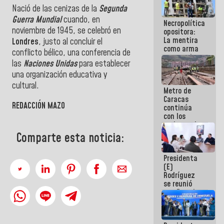
manejo de
Nació de las cenizas de la
Segunda
escombros
Guerra Mundial
cuando, en
Necropolítica
en La Guaira
noviembre de 1945, se celebró en
opositora:
La mentira
Londres
, justo al concluir el
como arma
conflicto bélico, una conferencia de
contra el
las
Naciones Unidas
para establecer
Pueblo
una organización educativa y
cultural.
Metro de
Caracas
REDACCIÓN MAZO
continúa
con los
trabajos de
mantenimiento
Comparte esta noticia:
e inspección
en la Línea 2
Presidenta
(E)
Rodríguez
se reunió
con Estado
Mayor
Eléctrico
para