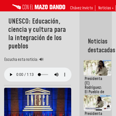
Chávez invicto
Noticias ↓
UNESCO: Educación,
ciencia y cultura para
la integración de los
Noticias
pueblos
destacadas
Escucha esta noticia: 🔊
Presidenta
(E)
Rodríguez:
El Pueblo de
La Guaira
siempre
estará
acompañada
Presidenta
por el