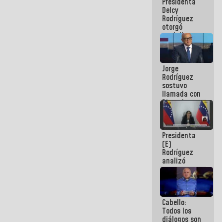
Presidenta
abordar
Delcy
planes de
Rodríguez
acción
otorgó
medalla
"Héroe de
Venezuela"
a servidores
Jorge
públicos
Rodríguez
sostuvo
llamada con
Dinorah
Figuera y
acuerdan
primer
Presidenta
encuentro
(E)
presencial
Rodríguez
para el
analizó
diálogo
junto a
gobernadores
planes de
recuperación
Cabello:
del Sistema
Todos los
Eléctrico
diálogos son
Nacional