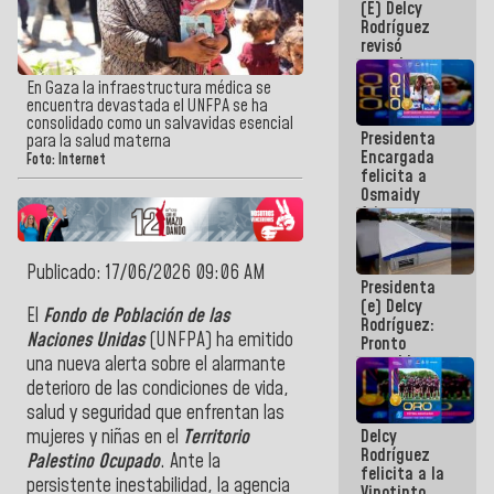
(E) Delcy
y del Caribe
Rodríguez
2026
revisó
agenda
económica y
En Gaza la infraestructura médica se
ejecución de
encuentra devastada el UNFPA se ha
fondos de
consolidado como un salvavidas esencial
Presidenta
emergencia
para la salud materna
Encargada
post-sismos
Foto: Internet
felicita a
Osmaidy
Arias y
Giraly
Marcano por
hacer
Publicado: 17/06/2026 09:06 AM
Presidenta
historia en
(e) Delcy
los
El
Fondo de Población de las
Rodríguez:
Centroamericanos
Naciones Unidas
(UNFPA) ha emitido
Pronto
restableceremos
una nueva alerta sobre el alarmante
las
deterioro de las condiciones de vida,
operaciones
salud y seguridad que enfrentan las
en el
Delcy
mujeres y niñas en el
Territorio
Aeropuerto
Rodríguez
Internacional
Palestino Ocupado
. Ante la
felicita a la
de
persistente inestabilidad, la agencia
Vinotinto