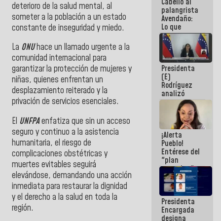
Cabello al
de la
deterioro de la salud mental, al
palangrista
República
someter a la población a un estado
Avendaño:
Lo que
constante de inseguridad y miedo.
vayas a
escribir
La
ONU
hace un llamado urgente a la
hazlo hoy
comunidad internacional para
por que no
Presidenta
garantizar la protección de mujeres y
sabemos si
(E)
la semana
niñas, quienes enfrentan un
Rodríguez
que viene
desplazamiento reiterado y la
analizó
hay
privación de servicios esenciales.
junto a
programa
gobernadores
planes de
El
UNFPA
enfatiza que sin un acceso
recuperación
seguro y continuo a la asistencia
¡Alerta
del Sistema
humanitaria, el riesgo de
Pueblo!
Eléctrico
Entérese del
Nacional
complicaciones obstétricas y
"plan
muertes evitables seguirá
enjambre"
elevándose, demandando una acción
de La Sayo
para
inmediata para restaurar la dignidad
sabotear el
y el derecho a la salud en toda la
Presidenta
diálogo y
región.
Encargada
promover el
designa
caos