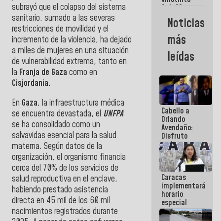
Maiquetía
subrayó que el colapso del sistema
Sub 20
campeona
sanitario, sumado a las severas
Noticias
frente
restricciones de movilidad y el
México Sub
más
incremento de la violencia, ha dejado
23 en los
Centroamericanos
a miles de mujeres en una situación
leídas
de vulnerabilidad extrema, tanto en
la
Franja de Gaza
como en
Cisjordania
.
En
Gaza
, la infraestructura médica
Cabello a
se encuentra devastada, el
UNFPA
Orlando
se ha consolidado como un
Avendaño:
salvavidas esencial para la salud
Disfruto
cada vez
materna. Según datos de la
que escribes
organización, el organismo financia
porque lo
cerca del 70% de los servicios de
que haces
Caracas
es
salud reproductiva en el enclave,
implementará
embarrarla
habiendo prestado asistencia
horario
directa en 45 mil de los 60 mil
especial
nacimientos registrados durante
para
adaptarse