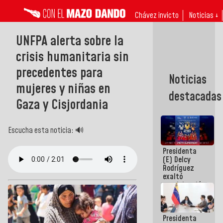
Chávez invicto
Noticias ↓
UNFPA alerta sobre la
crisis humanitaria sin
precedentes para
Noticias
mujeres y niñas en
destacadas
Gaza y Cisjordania
Escucha esta noticia: 🔊
Presidenta
(E) Delcy
Rodríguez
exaltó
participación
de
Venezuela
en Juegos
Presidenta
Centroamericanos