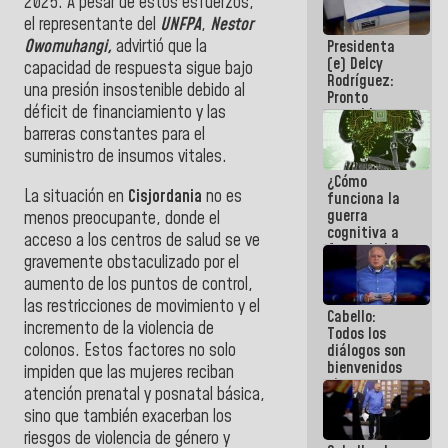
2025. A pesar de estos esfuerzos,
al plan de
el representante del
UNFPA
,
Nestor
ahorro
Owomuhangi,
advirtió que la
Presidenta
energético
(e) Delcy
capacidad de respuesta sigue bajo
Rodríguez:
una presión insostenible debido al
Pronto
déficit de financiamiento y las
restableceremos
las
barreras constantes para el
operaciones
suministro de insumos vitales.
en el
¿Cómo
Aeropuerto
La situación en
Cisjordania
no es
funciona la
Internacional
guerra
de
menos preocupante, donde el
cognitiva a
Maiquetía
acceso a los centros de salud se ve
favor de la
gravemente obstaculizado por el
narrativa
aumento de los puntos de control,
hegemónica?
(1)
las restricciones de movimiento y el
Cabello:
incremento de la violencia de
Todos los
colonos. Estos factores no solo
diálogos son
bienvenidos
impiden que las mujeres reciban
siempre que
atención prenatal y posnatal básica,
estén en el
sino que también exacerban los
marco de la
Constitución
riesgos de violencia de género y