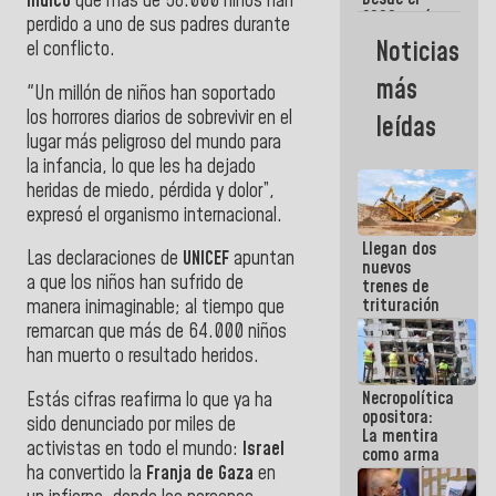
indicó
que más de 58.000 niños han
2002 están
perdido a uno de sus padres durante
intentando
Noticias
el conflicto.
quemar el
país ante la
más
"Un millón de niños han soportado
ausencia de
políticos
los horrores diarios de sobrevivir en el
leídas
verdaderos
lugar más peligroso del mundo para
la infancia, lo que les ha dejado
heridas de miedo, pérdida y dolor”,
expresó el organismo internacional.
Llegan dos
Las declaraciones de
UNICEF
apuntan
nuevos
a que los niños han sufrido de
trenes de
trituración
manera inimaginable; al tiempo que
para
remarcan que más de 64.000 niños
optimizar
han muerto o resultado heridos.
manejo de
escombros
Necropolítica
Estás cifras reafirma lo que ya ha
en La Guaira
opositora:
sido denunciado por miles de
La mentira
activistas en todo el mundo:
Israel
como arma
ha convertido la
Franja de Gaza
en
contra el
Pueblo