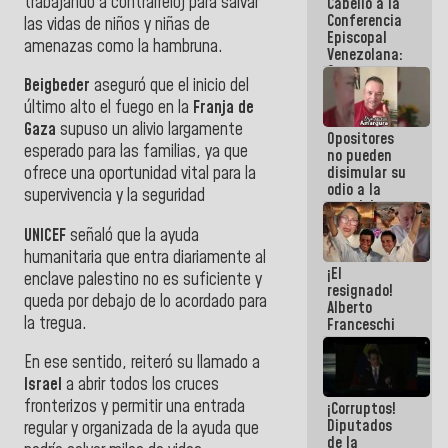
trabajando a contrarreloj para salvar
Cabello a la
de La Sayo
Conferencia
las vidas de niños y niñas de
Episcopal
amenazas como la hambruna.
Venezolana:
Son unos
Beigbeder
aseguró que el inicio del
inmorales,
ni una
último alto el fuego en la
Franja de
botella de
Gaza
supuso un alivio largamente
Opositores
agua han
esperado para las familias, ya que
no pueden
llevado
disimular su
ofrece una oportunidad vital para la
odio a la
supervivencia y la seguridad
paz del
pueblo
UNICEF
señaló que la ayuda
humanitaria que entra diariamente al
¡El
enclave palestino no es suficiente y
resignado!
queda por debajo de lo acordado para
Alberto
la tregua.
Franceschi
muestra su
frustración
En ese sentido, reiteró su llamado a
ante
Israel
a abrir todos los cruces
burguesía
fronterizos y permitir una entrada
¡Corruptos!
de siempre
Diputados
regular y organizada de la ayuda que
de la