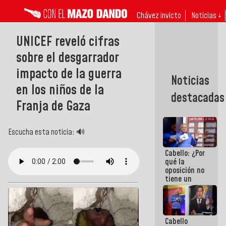
Chávez invicto
Noticias ↓
UNICEF reveló cifras
sobre el desgarrador
impacto de la guerra
Noticias
en los niños de la
destacadas
Franja de Gaza
Escucha esta noticia: 🔊
Cabello: ¿Por
qué la
oposición no
tiene un
programa
que se
convierta en
tendencia?
Cabello