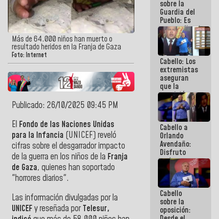
sobre la
Guardia del
Pueblo: Es
extraordinario
como esos
Más de 64.000 niños han muerto o
muchachos
resultado heridos en la Franja de Gaza
y
Foto: Internet
Cabello: Los
muchachas
extremistas
se enlazan
aseguran
con la gente
que la
oposición
actual es la
Publicado: 26/10/2025 09:45 PM
más
dividida de
El
Fondo de las Naciones Unidas
Cabello a
la historia
para la Infancia
(UNICEF) reveló
Orlando
de
Avendaño:
Venezuela
cifras sobre el desgarrador impacto
Disfruto
de la guerra en los niños de la
Franja
cada vez
de Gaza
, quienes han soportado
que escribes
porque lo
"horrores diarios".
que haces
Cabello
es
Las información divulgadas por la
sobre la
embarrarla
UNICEF
y reseñada por
Telesur,
oposición:
Desde el