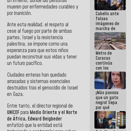
un infierno, donde las personas
mueren por enfermedades curables y
por inanición.
Cabello ante
falsas
imágenes de
Ante esta realidad, el respeto al
marcha de
cese al fuego por parte de ambas
extremistas:
partes, Israel y la resistencia
Son unos
coberos,
palestina, se impone como una
viven de la
esperanza para que estos niños
Metro de
mentira
puedan reconstruir sus vidas y tener
Caracas
continúa
un futuro pacífico.
con los
trabajos de
Ciudades enteras han quedado
mantenimiento
arrasadas y sistemas esenciales
e inspección
destruidos tras el genocidio de Israel
en la Línea 2
¡Más pavosa
en Gaza.
que un gato
negro! Sepa
Entre tanto, el director regional de
por qué
UNICEF
para
Medio Oriente
y el Norte
dirigentes
opositores
de África, Edward Beigbeder
se
enfatizó que la entidad está
desmarcan