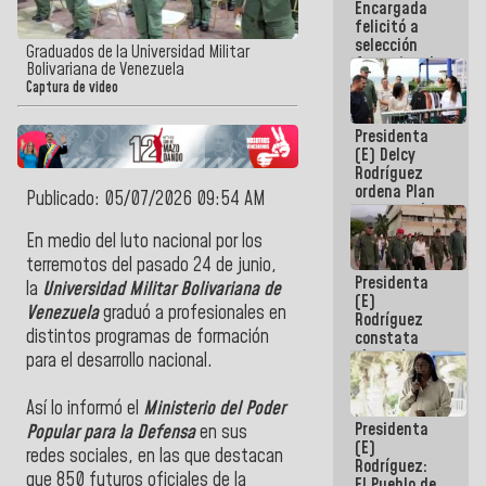
Encargada
de nuestra
felicitó a
América
selección
Graduados de la Universidad Militar
femenina de
Bolivariana de Venezuela
baloncesto
Captura de video
por su
clasificación
Presidenta
a la
(E) Delcy
AmeriCup
Rodríguez
2027
ordena Plan
Publicado: 05/07/2026 09:54 AM
maestro de
desarrollo
En medio del luto nacional por los
logístico y
terremotos del pasado 24 de junio,
turístico
Presidenta
para La
la
Universidad Militar Bolivariana de
(E)
Guaira
Venezuela
graduó a profesionales en
Rodríguez
distintos programas de formación
constata
obras de
para el desarrollo nacional.
rehabilitación
de Escuela
Así lo informó el
Ministerio del Poder
Militar de
Presidenta
Mamo en La
Popular para la Defensa
en sus
(E)
Guaira
redes sociales, en las que destacan
Rodríguez:
que 850 futuros oficiales de la
El Pueblo de