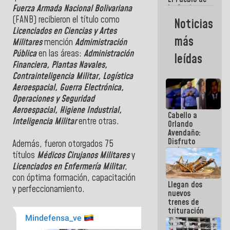
La Guaira
Fuerza Armada Nacional Bolivariana
siempre
(FANB) recibieron el título como
Noticias
estará
Licenciados en Ciencias y Artes
acompañada
más
Militares
mención
Admimistración
por el
Gobierno
Pública
en las áreas:
Administración
leídas
Nacional
Financiera, Plantas Navales,
Contrainteligencia Militar, Logística
Aeroespacial, Guerra Electrónica,
Operaciones y Seguridad
Aeroespacial, Higiene Industrial,
Cabello a
Inteligencia Militar
entre otras.
Orlando
Avendaño:
Disfruto
Además, fueron otorgados 75
cada vez
títulos
Médicos Cirujanos Militares
y
que escribes
Licenciados en Enfermería Militar
,
porque lo
que haces
con óptima formación, capacitación
Llegan dos
es
y perfeccionamiento.
nuevos
embarrarla
trenes de
trituración
para
optimizar