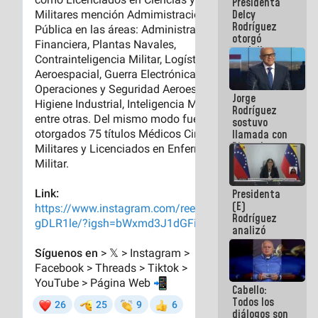
Presidenta
abordar
Delcy
planes de
Rodríguez
acción
otorgó
medalla
"Héroe de
Venezuela"
a servidores
Jorge
públicos
Rodríguez
sostuvo
llamada con
Dinorah
Figuera y
acuerdan
primer
Presidenta
encuentro
(E)
presencial
Rodríguez
para el
analizó
diálogo
junto a
gobernadores
planes de
recuperación
Cabello:
del Sistema
Todos los
Eléctrico
diálogos son
Nacional