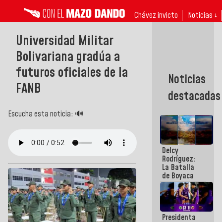
Chávez invicto
Noticias ↓
Universidad Militar
Bolivariana gradúa a
futuros oficiales de la
Noticias
FANB
destacadas
Escucha esta noticia: 🔊
Delcy
Rodríguez:
La Batalla
de Boyaca
representa
un capítulo
decisivo en
la gesta
Presidenta
emancipadora