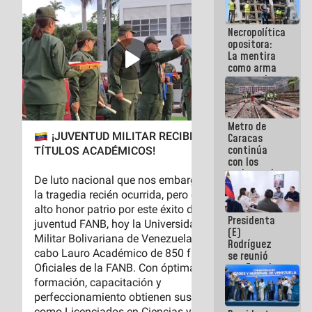
manejo de
escombros
Necropolítica
en La Guaira
opositora:
La mentira
como arma
contra el
Pueblo
Metro de
Caracas
continúa
con los
trabajos de
mantenimiento
e inspección
en la Línea 2
Presidenta
(E)
Rodríguez
se reunió
con Estado
Mayor
Eléctrico
para