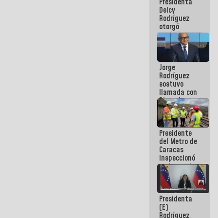
Presidenta
abordar
Delcy
planes de
Rodríguez
acción
otorgó
medalla
"Héroe de
Venezuela"
a servidores
Jorge
públicos
Rodríguez
sostuvo
llamada con
Dinorah
Figuera y
acuerdan
primer
Presidente
encuentro
del Metro de
presencial
Caracas
para el
inspeccionó
diálogo
trabajos de
rehabilitación
y
modernización
Presidenta
de la vía
(E)
férrea
Rodríguez