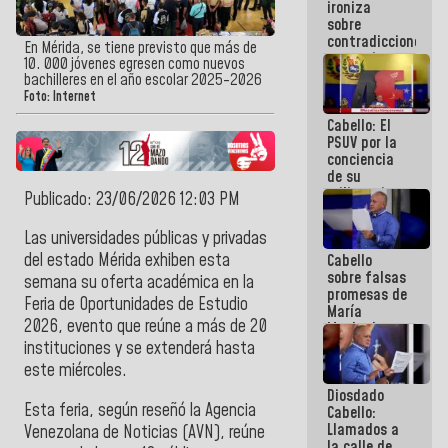
ironiza
la semana
sobre
que viene
contradicciones
hay
En Mérida, se tiene previsto que más de
y mentiras
programa
10. 000 jóvenes egresen como nuevos
de María
bachilleres en el año escolar 2025-2026
Machado:
Foto: Internet
¡Créanle!
Cabello: El
PSUV por la
conciencia
de su
militancia
Publicado: 23/06/2026 12:03 PM
es la
organización
Las universidades públicas y privadas
política más
del estado Mérida exhiben esta
Cabello
sólida de
sobre falsas
Venezuela
semana su oferta académica en la
promesas de
Feria de Oportunidades de Estudio
María
2026, evento que reúne a más de 20
Machado:
¿Quién le
instituciones y se extenderá hasta
puede creer?
este miércoles.
¿Y la gente
Diosdado
que ella iba
Esta feria, según reseñó la Agencia
Cabello:
a salvar en
Llamados a
La Guaira?
Venezolana de Noticias (AVN), reúne
la calle de