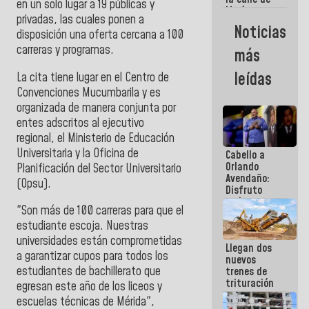
en un solo lugar a 19 públicas y
María
privadas, las cuales ponen a
Machado se
Noticias
disposición una oferta cercana a 100
estrellaron
de frente
carreras y programas.
más
contra el
Pueblo
leídas
La cita tiene lugar en el Centro de
Convenciones Mucumbarila y es
organizada de manera conjunta por
entes adscritos al ejecutivo
regional, el Ministerio de Educación
Universitaria y la Oficina de
Cabello a
Orlando
Planificación del Sector Universitario
Avendaño:
(Opsu).
Disfruto
cada vez
"Son más de 100 carreras para que el
que escribes
porque lo
estudiante escoja. Nuestras
que haces
universidades están comprometidas
Llegan dos
es
a garantizar cupos para todos los
nuevos
embarrarla
estudiantes de bachillerato que
trenes de
trituración
egresan este año de los liceos y
para
escuelas técnicas de Mérida",
optimizar