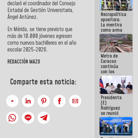
declaró el coordinador del Consejo
manejo de
escombros
Estadal de Gestión Universitaria,
Necropolítica
en La Guaira
Ángel Antúnez.
opositora:
La mentira
En Mérida, se tiene previsto que
como arma
contra el
más de 10.000 jóvenes egresen
Pueblo
como nuevos bachilleres en el año
escolar 2025-2026.
Metro de
Caracas
REDACCIÓN MAZO
continúa
con los
trabajos de
Comparte esta noticia:
mantenimiento
e inspección
en la Línea 2
Presidenta
(E)
Rodríguez
se reunió
con Estado
Mayor
Eléctrico
para