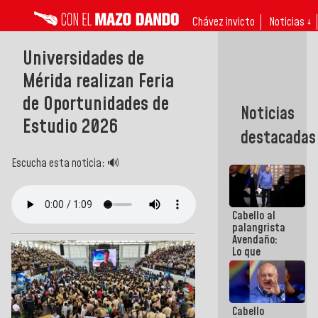
Chávez invicto
Noticias ↓
Universidades de
Mérida realizan Feria
de Oportunidades de
Noticias
Estudio 2026
destacadas
Escucha esta noticia: 🔊
Cabello al
palangrista
Avendaño:
Lo que
vayas a
escribir
hazlo hoy
por que no
Cabello
sabemos si