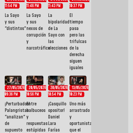
11:54 PM
11:46 PM
11:43 PM
10:37 PM
La Sayo
La Sayo
La
El
y sus
y sus
bipolaridad
tiempo
"distintos"
nexos de
de La
pasa
corrupción
Sayo con
pero las
y
las
trifulcas
narcotráfico
elecciones
de la
derecha
siguen
iguales
27/05/2026
20/05/2026
20/05/2026
13/05/2026
09:36 PM
10:56 PM
10:54 PM
10:23 PM
¡Perturbados!
Entre
¡Casquillo
Uno más
Palangristas
balbuceos
opositor!
arrastrado
"analizan"
y
Daniel
y
de
respuestas
Lara
oportunista
supuesto
estúpidas
Farías
que el