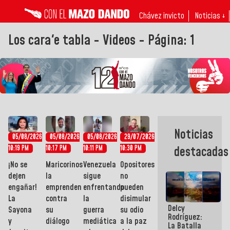
Chávez invicto
Noticias ↓
Los cara'e tabla - Videos - Página: 1
Noticias
05/08/2026
05/08/2026
05/08/2026
29/07/2026
10:19 PM
10:17 PM
10:11 PM
10:30 PM
destacadas
¡No se
Maricorinos
Venezuela
Opositores
dejen
la
sigue
no
engañar!
emprenden
enfrentando
pueden
La
contra
la
disimular
Delcy
Sayona
su
guerra
su odio
Rodríguez:
y
diálogo
mediática
a la paz
La Batalla