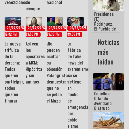
venezolanos
de
nacional
de Escuela
siempre
Militar de
Presidenta
Mamo en La
(E)
Guaira
Rodríguez:
29/07/2026
29/07/2026
29/07/2026
29/07/2026
El Pueblo de
La Guaira
10:02 PM
09:53 PM
09:37 PM
09:35 PM
siempre
Noticias
estará
La nueva
Así ven
¡No
La
acompañada
trifulca
los
pueden
fábrica
más
por el
de la
opositores
ocultar
de fake
Gobierno
leídas
derecha:
a MCM:
su
news del
Nacional
Todos
Hipócrita
obsesión!
extremismo
quieren
y sin
Palangristas
no se
participar,
amigos
demuestran
detiene
todos
que no
en
Cabello a
quieren
se pelan
medio
Orlando
figurar
el Mazo
de
Avendaño:
emergencia
Disfruto
cada vez
por
que escribes
doble
porque lo
sismo
que haces