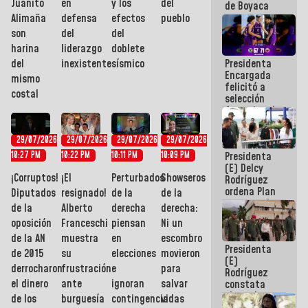
Juanito
en
y los
del
de Boyaca
representa
Alimaña
defensa
efectos
pueblo
un capítulo
son
del
del
decisivo en
harina
liderazgo
doblete
la gesta
Presidenta
del
inexistente
sísmico
emancipadora
Encargada
de nuestra
mismo
felicitó a
América
costal
selección
femenina de
baloncesto
por su
29/07/2026
29/07/2026
29/07/2026
29/07/2026
clasificación
Presidenta
10:27 PM
10:22 PM
10:11 PM
10:09 PM
a la
(E) Delcy
AmeriCup
¡Corruptos!
¡El
Perturbados
Showseros
Rodríguez
2027
ordena Plan
Diputados
resignado!
de la
de la
maestro de
de la
Alberto
derecha
derecha:
desarrollo
oposición
Franceschi
piensan
Ni un
logístico y
turístico
de la AN
muestra
en
escombro
Presidenta
para La
de 2015
su
elecciones
movieron
(E)
Guaira
derrocharon
frustración
e
para
Rodríguez
el dinero
ante
ignoran
salvar
constata
obras de
de los
burguesía
contingencia
vidas
rehabilitación