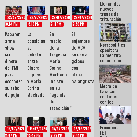
Llegan dos
es
nuevos
embarrarla
trenes de
22/07/2026
22/07/2026
22/07/2026
22/07/2026
trituración
para
10:14 PM
10:13 PM
10:11 PM
10:08 PM
optimizar
Paparoni
La
En
El
manejo de
escombros
arma
oposición
medio
enjambre
Necropolítica
en La Guaira
show
se
de la
de MCM
opositora:
con
debate
tragedia
se cae a
La mentira
como arma
dinero
entre
María
golpes
contra el
del FMI
Dinora
Corina
con
Pueblo
para
Figuera
Machado
otros
esconder
y María
insiste
palangristas
Metro de
su rabo
Corina
en su
Caracas
de paja
Machado
"agenda
continúa
de
con los
trabajos de
transición"
mantenimiento
e inspección
en la Línea 2
Presidenta
15/07/2026
15/07/2026
15/07/2026
17/06/2026
(E)
11:07 PM
10:42 PM
10:29 PM
10:41 PM