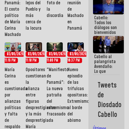
Panamá:
lejos del
foto de
reunión
gobernadores
planes de
El costo
Pueblo y
la
de
recuperación
político
más
discordia
Machado
Cabello:
del Sistema
de María
cerca de
en
Todos los
Eléctrico
diálogos son
Nacional
Corina
la locura
Panamá
bienvenidos
Machado
siempre que
estén en el
marco de la
Constitución
03/06/2026
03/06/2026
03/06/2026
03/06/2026
Cabello al
de la
11:16 PM
11:10 PM
11:08 PM
10:37 PM
palangrista
República
Avendaño:
María
Opositores
"Manifiesto
Nuevo
Lo que
Corina
cuestionan
de
episodio
vayas a
escribir
es
la
Panamá":
de las
Tweets
hazlo hoy
cuestionada
alianza
La nueva
trifulcas
por que no
de
por
entre
patraña
opositoras:
sabemos si
la semana
alianzas
figuras
del
Extremismo
Diosdado
que viene
políticas
desprestigiadas
extremismo
al borde
hay
Cabello
y falta
y la más
fracasado
del
programa
de
desprestigiada
abismo
respaldo
María
Últimos