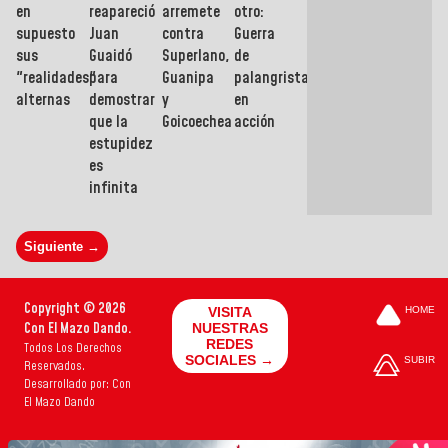
en
reapareció
arremete
otro:
supuesto
Juan
contra
Guerra
sus
Guaidó
Superlano,
de
"realidades"
para
Guanipa
palangristas
alternas
demostrar
y
en
que la
Goicoechea
acción
estupidez
es
infinita
Siguiente →
Copyright © 2026
VISITA
HOME
Con El Mazo Dando.
NUESTRAS
REDES
Todos Los Derechos
SOCIALES →
SUBIR
Reservados.
Desarrollado por: Con
El Mazo Dando