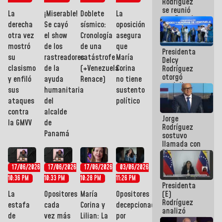
Rodríguez
se reunió
La
¡Miserable!
Doblete
La
con Estado
derecha
Se cayó
sísmico:
oposición
Mayor
Eléctrico
otra vez
el show
Cronología
asegura
para
mostró
de los
de una
que
Presidenta
abordar
su
rastreadores
catástrofe
María
Delcy
planes de
clasismo
de la
(+Venezuela
Corina
Rodríguez
acción
otorgó
y enfiló
ayuda
Renace)
no tiene
medalla
sus
humanitaria
sustento
"Héroe de
ataques
del
político
Venezuela"
a servidores
contra
alcalde
Jorge
públicos
la GMVV
de
Rodríguez
Panamá
sostuvo
llamada con
Dinorah
Figuera y
17/06/2026
17/06/2026
17/06/2026
03/06/2026
acuerdan
primer
10:36 PM
10:33 PM
10:28 PM
11:26 PM
Presidenta
encuentro
La
Opositores
María
Opositores
(E)
presencial
Rodríguez
para el
estafa
cada
Corina y
decepcionados
analizó
diálogo
de
vez más
Lilian: La
por
junto a