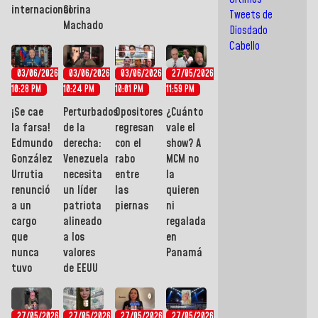
internacional
Corina
Tweets de
Machado
Diosdado
Cabello
03/06/2026
03/06/2026
03/06/2026
27/05/2026
10:28 PM
10:24 PM
10:01 PM
11:59 PM
¡Se cae
Perturbados
Opositores
¿Cuánto
la farsa!
de la
regresan
vale el
Edmundo
derecha:
con el
show? A
González
Venezuela
rabo
MCM no
Urrutia
necesita
entre
la
renunció
un líder
las
quieren
a un
patriota
piernas
ni
cargo
alineado
regalada
que
a los
en
nunca
valores
Panamá
tuvo
de EEUU
27/05/2026
27/05/2026
27/05/2026
27/05/2026